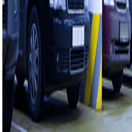
Professionals
Leverancier parkeren
Filialen
Contact
Neem contact met ons op
FAQ
Je kunt deze betaalmethoden gebruiken:
Servicevoorwaarden
Annuleringsvoorwaarden
Cookiebeleid
Cookies beheren
Privacybeleid
Whistleblowing
©2026 Parclick. All rights reserved