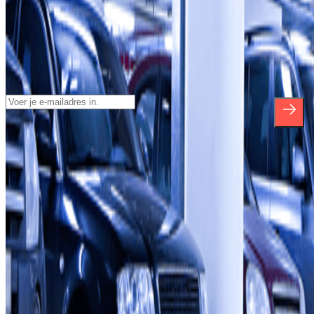
Schrijf je in voor onze nieuwsbrief en
blijf op de hoogte van kortingen,
verlotingen en vele andere verrassingen.
*Door u in te schrijven aanvaardt u ons Privacybeleid voor het
ontvangen van commerciële communicatie van Parclick. Zonder
enige verplichting kunt u zich uitschrijven wanneer u maar wilt in
dezelfde nieuwsbrief.
Over Parclick
Wie we zijn
Hoe het werkt
Onze parkeergarages
Zullen we samenwerken?