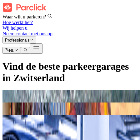
Waar wilt u parkeren?
Hoe werkt het?
Wij helpen u
Neem contact met ons op
Professionals
NL
Vind de beste parkeergarages
in Zwitserland
Vind waar je kan parkeren in
Genève
Vind waar je kan parkeren in
Bazel
Vind waar je kan parkeren in
Zürich