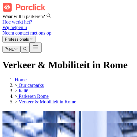
Waar wilt u parkeren?
Hoe werkt het?
Wij helpen u
Neem contact met ons op
Professionals
NL
Verkeer & Mobiliteit in Rome
Home
>
Our carparks
>
Italië
>
Parkeren Rome
>
Verkeer & Mobiliteit in Rome
Onze parkeergarages in
Onze parkeergarages in
Rome buiten ZTL