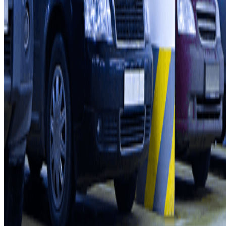
Zullen we samenwerken?
Professionals
Leverancier parkeren
Filialen
Contact
Neem contact met ons op
FAQ
Je kunt deze betaalmethoden gebruiken:
Servicevoorwaarden
Annuleringsvoorwaarden
Cookiebeleid
Cookies beheren
Privacybeleid
Whistleblowing