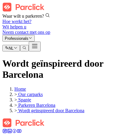
Waar wilt u parkeren?
Hoe werkt het?
Wij helpen u
Neem contact met ons op
Professionals
NL
Wordt geïnspireerd door
Barcelona
Home
>
Our carparks
>
Spanje
>
Parkeren Barcelona
>
Wordt geïnspireerd door Barcelona