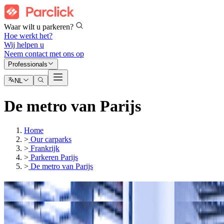
Waar wilt u parkeren?
Hoe werkt het?
Wij helpen u
Neem contact met ons op
Professionals
NL
De metro van Parijs
Home
>
Our carparks
>
Frankrijk
>
Parkeren Parijs
>
De metro van Parijs
Onze parkeergarages in
Porte Dauphine
Onze parkeergarages in
Porte de Vanves de Paris