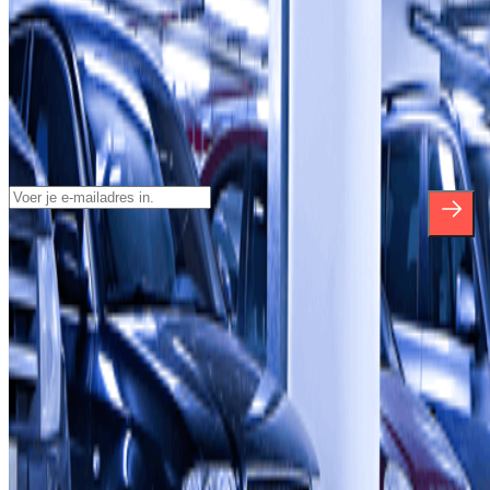
Schrijf je in voor onze nieuwsbrief en
blijf op de hoogte van kortingen,
verlotingen en vele andere verrassingen.
*Door u in te schrijven aanvaardt u ons Privacybeleid voor het
ontvangen van commerciële communicatie van Parclick. Zonder
enige verplichting kunt u zich uitschrijven wanneer u maar wilt in
dezelfde nieuwsbrief.
Over Parclick
Wie we zijn
Hoe het werkt
Onze parkeergarages