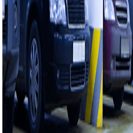
Zullen we samenwerken?
Professionals
Leverancier parkeren
Filialen
Contact
Neem contact met ons op
FAQ
Je kunt deze betaalmethoden gebruiken:
Servicevoorwaarden
Annuleringsvoorwaarden
Cookiebeleid
Cookies beheren
Privacybeleid
Whistleblowing