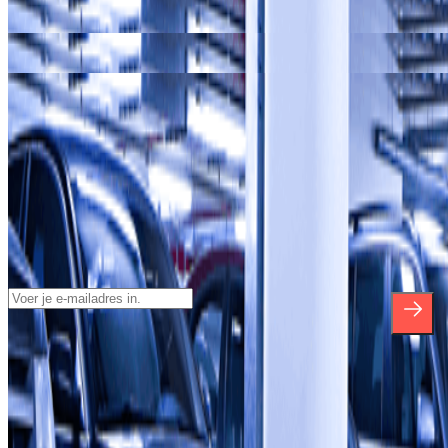
Onze parkeergarages in
Porte d'Orléans
Onze parkeergarages in
Porte d'Italie
Onze parkeergarages in
ZTL Parijs
Schrijf je in voor onze nieuwsbrief en
blijf op de hoogte van kortingen,
verlotingen en vele andere verrassingen.
*Door u in te schrijven aanvaardt u ons Privacybeleid voor het
ontvangen van commerciële communicatie van Parclick. Zonder
enige verplichting kunt u zich uitschrijven wanneer u maar wilt in
dezelfde nieuwsbrief.