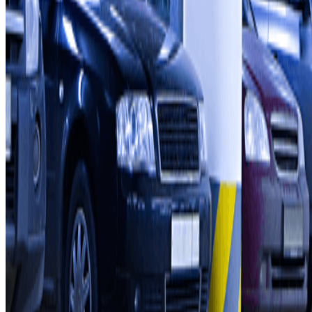
Over Parclick
Wie we zijn
Hoe het werkt
Onze parkeergarages
Zullen we samenwerken?
Professionals
Leverancier parkeren
Filialen
Contact
Neem contact met ons op
FAQ
Je kunt deze betaalmethoden gebruiken: