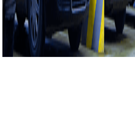
Servicevoorwaarden
Annuleringsvoorwaarden
Cookiebeleid
Cookies beheren
Privacybeleid
Whistleblowing
©2026 Parclick. All rights reserved