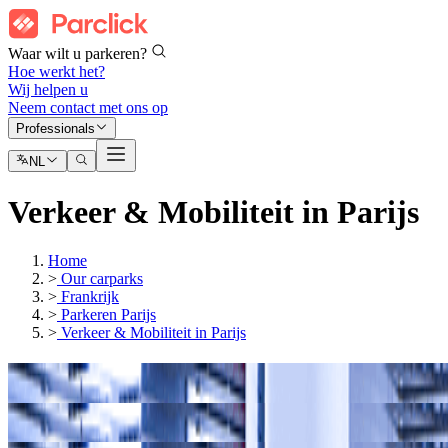
Waar wilt u parkeren?
Hoe werkt het?
Wij helpen u
Neem contact met ons op
Professionals
NL
Verkeer & Mobiliteit in Parijs
Home
>
Our carparks
>
Frankrijk
>
Parkeren Parijs
>
Verkeer & Mobiliteit in Parijs
Onze parkeergarages in
Park en Ride Parijs
Onze parkeergarages in
Milieuzone Parijs LEZ