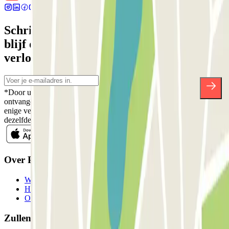
Schrijf je in voor onze nieuwsbrief en
blijf op de hoogte van kortingen,
verlotingen en vele andere verrassingen.
*Door u in te schrijven aanvaardt u ons Privacybeleid voor het
ontvangen van commerciële communicatie van Parclick. Zonder
enige verplichting kunt u zich uitschrijven wanneer u maar wilt in
dezelfde nieuwsbrief.
Over Parclick
Wie we zijn
Hoe het werkt
Onze parkeergarages
Zullen we samenwerken?