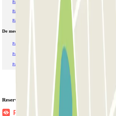
Parkeren dicht bij Porte Maillot + Palais des Congrès in Parijs
Parkeergarages in de buurt van Palais des Congrès
Parkeren bij Porte Dauphine
De meest geboekte
parkings
Parkeren in Parijs
Parkeren in Venetië
Parkeren in Station Venetië Mestre
Parkeren in Rome
Parkeren in Milaan
Parkeren in Verona
Reserveringsgegevens