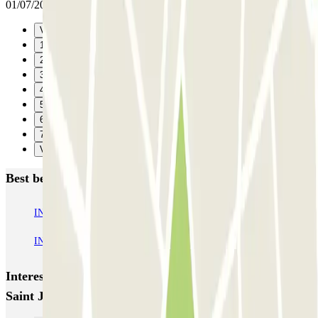
01/07/2025
Vorige
1
2
3
4
5
6
7
Verzenden
Best beoordeelde parkeergarages in Neuilly-sur-Seine
INDIGO Inkermann
INDIGO Madrid
INDIGO Marché
INDIGO Neuilly Sur Seine Parmentier
INDIGO Saint Jean Baptiste
Interessante plaatsen en evenementen dichtbij INDIGO
Saint Jean Baptiste