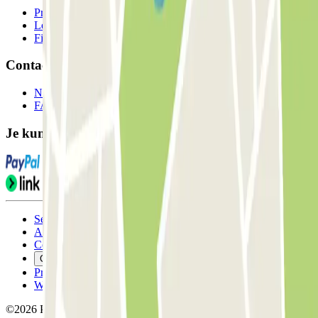
Professionals
Leverancier parkeren
Filialen
Contact
Neem contact met ons op
FAQ
Je kunt deze betaalmethoden gebruiken:
Servicevoorwaarden
Annuleringsvoorwaarden
Cookiebeleid
Cookies beheren
Privacybeleid
Whistleblowing
©2026 Parclick. All rights reserved