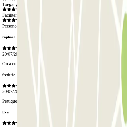
Toegang
Faciliteiten
Personeel
raphael
20/07/2025
On a eu du mal à trouver l'entrée piéton au retour au parking.
frederic
20/07/2025
Pratique et instructions parfaites?
Eva