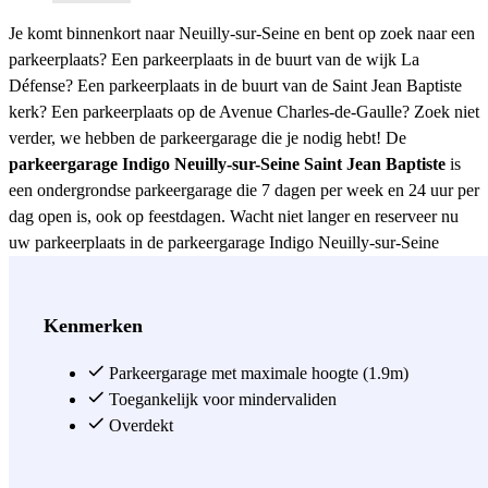
Je komt binnenkort naar Neuilly-sur-Seine en bent op zoek naar een
parkeerplaats? Een parkeerplaats in de buurt van de wijk La
Défense? Een parkeerplaats in de buurt van de Saint Jean Baptiste
kerk? Een parkeerplaats op de Avenue Charles-de-Gaulle? Zoek niet
verder, we hebben de parkeergarage die je nodig hebt! De
parkeergarage Indigo Neuilly-sur-Seine Saint Jean Baptiste
is
een ondergrondse parkeergarage die 7 dagen per week en 24 uur per
dag open is, ook op feestdagen. Wacht niet langer en reserveer nu
uw parkeerplaats in de parkeergarage Indigo Neuilly-sur-Seine
Saint Jean Baptiste
. Bent u een vaste klant in de buurt en bent u
het beu om uw tijd te verspillen aan het zoeken naar een
parkeerplaats? Om uw dagelijkse verplaatsingen te vereenvoudigen,
Kenmerken
hebben we een abonnementsysteem opgezet dat u de mogelijkheid
biedt om een vaste parkeerplaats te hebben en u zich geen zorgen
Parkeergarage met maximale hoogte (1.9m)
meer hoeft te maken over waar u uw auto kunt parkeren. Bent u op
Toegankelijk voor mindervaliden
zoek naar een hotel in de buurt van de parkeergarage Indigo
Overdekt
Neuilly-sur-Seine Saint Jean Baptiste? Geen probleem, dit gebied
heeft verschillende hotels in verschillende stijlen. U kunt