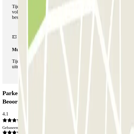
Tijdens uw verblijf kunt u gebruik maken van het
volledige netwerk van parkeergarages van deze operator,
beschikbaar bij Parclick.
Multipass
Tijdens je verblijf kun je de parkeerplaats zo vaak in- en
uitrijden als je wilt.
Parkeergarage INDIGO Saint Jean Baptiste:
Beoordelingen
4.1
Gebaseerd op 21 meningen