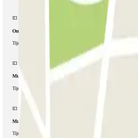
Onepass
Tijdens je verblijf kun je de parkeerplaats maar één keer op- en a
Multiparking pass
Tijdens uw verblijf kunt u gebruik maken van het volledige netw
Multipass
Tijdens je verblijf kun je de parkeerplaats zo vaak in- en uitrijden 