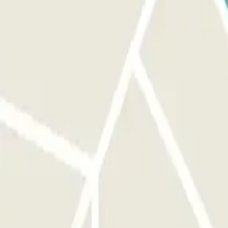
eergarage verloopt via onze applicatie.
oor dat u zich voor de juiste ingang bevindt voordat u de knop
or de ingang. MARGIN: U kunt tot 1 uur voor uw reservering