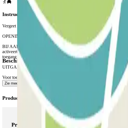
Instructies
Vergeet niet om het gedeelte "Belangrijke informatie" te controleren w
OPENING VIA DE PARCLICK TOEPASSING
BIJ AANKOMST: Gebruik vanuit de applicatie of via de link in uw re
activeert. BIJ HET VERTREK: Zodra u bent binnengekomen, ontvangt
toegang krijgen tot de parkeergarage, maar deze extra tijd wordt u in 
Beschikbare producten
UITGANG VOOR VOETGANGERS
Voor toegang voor voetgangers, zie onze "Belangrijke informatie" sec
Zie meer
Producten van Parclick
Producten van Parclick