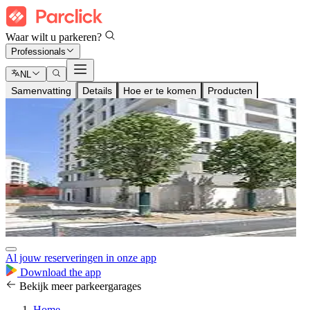
Waar wilt u parkeren?
Professionals
NL
Samenvatting
Details
Hoe er te komen
Producten
Al jouw reserveringen in onze app
Download the app
Bekijk meer parkeergarages
Home