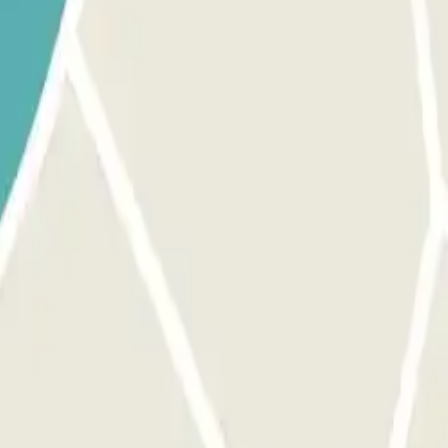
anneer je toegang tot de parkeergarage krijgt. De toegang tot deze park
servering de daarvoor bestemde knop om de ingang te openen. Zorg erv
 u de knop om de uitgang te openen. De procedure is dezelfde als vo
rekening gebracht.
tie.