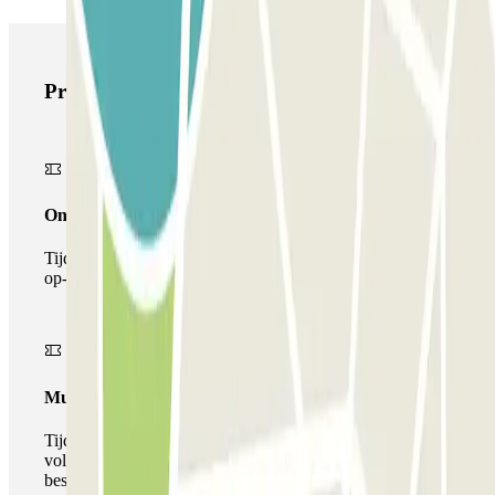
Producten van Parclick
Onepass
Tijdens je verblijf kun je de parkeerplaats maar één keer
op- en afrijden.
Multiparking pass
Tijdens uw verblijf kunt u gebruik maken van het
volledige netwerk van parkeergarages van deze operator,
beschikbaar bij Parclick.