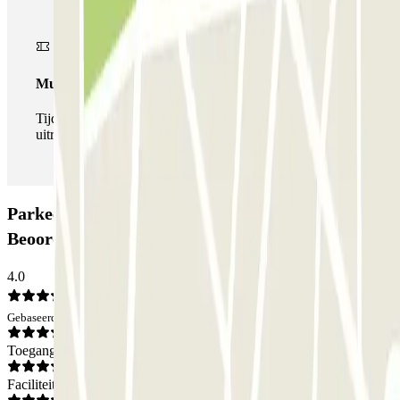
Multipass
Tijdens je verblijf kun je de parkeerplaats zo vaak in- en
uitrijden als je wilt.
Parkeergarage ParkBee Haagsche Hof:
Beoordelingen
4.0
Gebaseerd op 5 meningen
Toegang
Faciliteiten