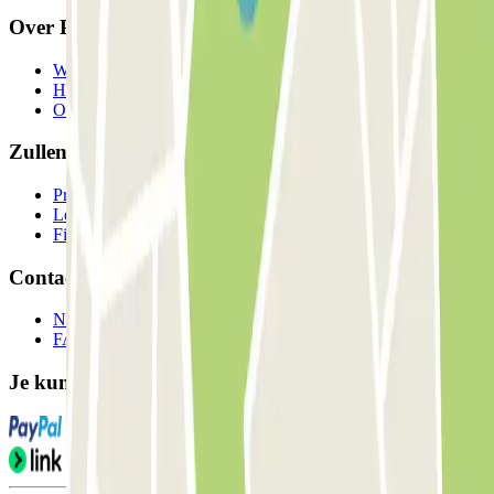
Over Parclick
Wie we zijn
Hoe het werkt
Onze parkeergarages
Zullen we samenwerken?
Professionals
Leverancier parkeren
Filialen
Contact
Neem contact met ons op
FAQ
Je kunt deze betaalmethoden gebruiken: