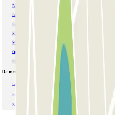
Parkeren Scheveningen | Goedkope parkeergarage reserveren
Parkeren bij AFAS Circustheater: Reserveer je plek | Parclick
Parkeren bij Rotterdam airport | Lang parkeren
Parkeren Rotterdam Centraal | Goedkope parkeergarage reserveren
Markthallen Rotterdam parkeren | Parclick
Oude Haven Rotterdam parkeren
Kop van Zuid parkeren | Parclick
De meest geboekte
parkings
Parkeren in Parijs
Parkeren in Venetië
Parkeren in Station Venetië Mestre
Parkeren in Rome
Parkeren in Milaan
Parkeren in Verona