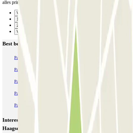
alles prima
Vorige
1
2
Verzenden
Best beoordeelde parkeergarages in Den Haag
ParkBee Alexanderveld
ParkBee Eisenhowerlaan
ParkBee Haagsche Hof
ParkBee Koninginnegracht
ParkBee Leonardo Royal Hotel Den Haag Promenade
ParkBee World Forum Parking A
Parkbee Spaarwaterhof
Parkbee HMC Bronovo
Q-Park Mauritskade
Q-Park Malieveld
Interessante plaatsen en evenementen dichtbij ParkBee
Haagsche Hof