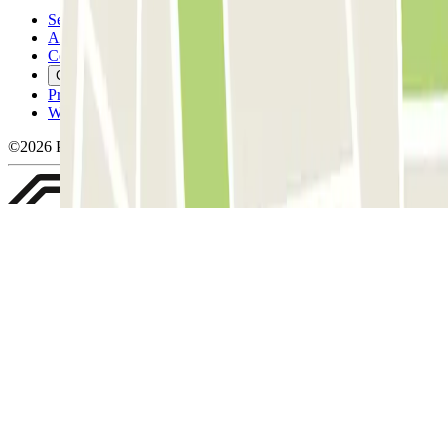
Servicevoorwaarden
Annuleringsvoorwaarden
Cookiebeleid
Cookies beheren
Privacybeleid
Whistleblowing
©2026 Parclick. All rights reserved