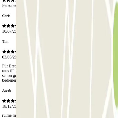
Personeel
Chris
10/07/2026
Tim
03/05/2026
Für Erstnutzer nicht so einfach, da nur kleine Treppen mit Gepäck
raus führen und Zugang erfährt man auch erst später, wenn man
schon gezahlt hat, das man Fahrzeug und Fußgänger getrennt
bedienen kann- mehr Info upfront würde es einfacher machen
Jacob
18/12/2025
ruime mooie parkeergarage, in- en uitrit zijn wat smal. verder werkt