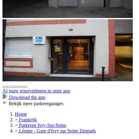
Al jouw reserveringen in onze app
Download the app
Bekijk meer parkeergarages
Home
>
Frankrijk
>
Parkeren Ivry-Sur-Seine
>
Lénine - Gare d'Ivry sur Seine Zenpark