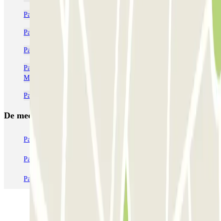
Parkeren bij de UGC Ciné Cité Bercy in Parijs
Parkeren dichtbij Zoo de Vincennes in Parijs
Parkeren in de buurt van de MK2-bioscoop Bibliothèque de Paris
Parkeergarages in de buurt van de BnF - bibliotheek François-
Mitterrand
Parkeren dicht bij Gare de Bercy in Parijs
De meest geboekte
parkings
Parkeren in Parijs
Parkeren in Venetië
Parkeren in Station Venetië Mestre
Parkeren in Rome
Parkeren in Milaan
Parkeren in Verona