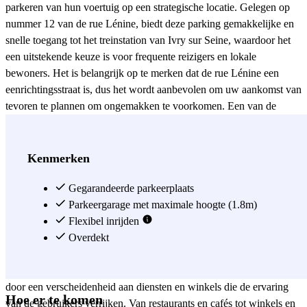
parkeren van hun voertuig op een strategische locatie. Gelegen op
nummer 12 van de rue Lénine, biedt deze parking gemakkelijke en
snelle toegang tot het treinstation van Ivry sur Seine, waardoor het
een uitstekende keuze is voor frequente reizigers en lokale
bewoners. Het is belangrijk op te merken dat de rue Lénine een
eenrichtingsstraat is, dus het wordt aanbevolen om uw aankomst van
tevoren te plannen om ongemakken te voorkomen. Een van de
meest opvallende kenmerken van de
parking Ivry sur Seine -
Gare d'Ivry sur Seine - Lénine
is de duidelijk gemarkeerde
toegang dankzij het zichtbare Zenpark-bord aan de buitenkant. Dit
Kenmerken
detail vergemakkelijkt niet alleen de lokalisatie van de parking, maar
zorgt er ook voor dat bestuurders zonder problemen kunnen
Gegarandeerde parkeerplaats
binnenrijden. Bovendien is de aanwezigheid van het bord een
Parkeergarage met maximale hoogte (1.8m)
indicatie van de kwaliteit en service die Zenpark aan zijn gebruikers
Flexibel inrijden
biedt, wat een stressvrije parkeerervaring garandeert. De
Overdekt
parking
Ivry sur Seine - Gare d'Ivry sur Seine - Lénine
profiteert niet
alleen van de nabijheid van het treinstation, maar is ook omgeven
door een verscheidenheid aan diensten en winkels die de ervaring
Hoe er te komen
van de gebruikers verrijken. Van restaurants en cafés tot winkels en