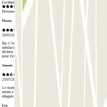
Faciliteiten
Personeel
Pheany
26/03/2026
Bjr, C'est la 1ère fois que j'utilise cette formule qui m'a donné
satisfaction. Néanmoins, le plus dérangeant était la présence de
déchets en tout genre au fond des différents emplacements réservés
pour Zenpark qui donne un sentiment d'insécurité. Bàv
Antonio
25/07/2025
Le modalità di accesso automatico sono buone. Il box n.17 è molto
stretto e soprattutto pieno di rifiuti di ogni genere e completamente
allagato
Éric