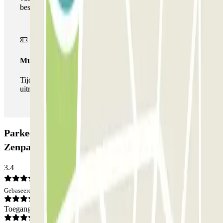
beschikbaar bij Parclick.
Multipass
Tijdens je verblijf kun je de parkeerplaats zo vaak in- en
uitrijden als je wilt.
Parkeergarage Lénine - Gare d'Ivry sur Seine
Zenpark: Beoordelingen
3.4
Gebaseerd op 3 meningen
Toegang