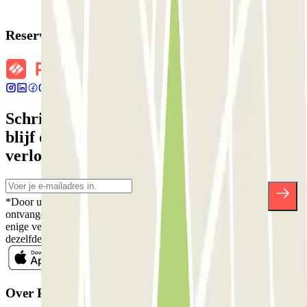
Reserveringsgegevens
Schrijf je in voor onze nieuwsbrief en
blijf op de hoogte van kortingen,
verlotingen en vele andere verrassingen.
*Door u in te schrijven aanvaardt u ons Privacybeleid voor het
ontvangen van commerciële communicatie van Parclick. Zonder
enige verplichting kunt u zich uitschrijven wanneer u maar wilt in
dezelfde nieuwsbrief.
Over Parclick