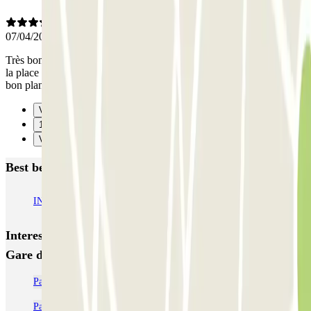
07/04/2025
Très bon organisation...aucun couac...Peut être mettre sur le voucher
la place de parking que l on peut occuper...Sinon vraiment un très
bon plan et très bon rapport qualité prix...
Vorige
1
Verzenden
Best beoordeelde parkeergarages in Ivry-Sur-Seine
INDIGO Quai d'Ivry
Interessante plaatsen en evenementen dichtbij Lénine -
Gare d'Ivry sur Seine Zenpark
Park and Ride Parijs | Parkeren buiten Parijs metro
Parkeren bij de Universiteit van Parijs - Campus Grands Moulins