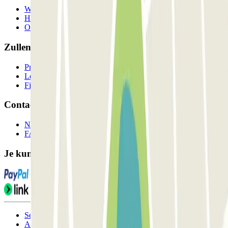
Wie we zijn
Hoe het werkt
Onze parkeergarages
Zullen we samenwerken?
Professionals
Leverancier parkeren
Filialen
Contact
Neem contact met ons op
FAQ
Je kunt deze betaalmethoden gebruiken:
Servicevoorwaarden
Annuleringsvoorwaarden