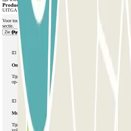
Producten van Parclick
UITGANG VOOR VOETGANGERS
Voor toegang voor voetgangers, zie onze "Belangrijke informatie"
sectie.
Producten van Parclick
Zie meer
Onepass
Tijdens je verblijf kun je de parkeerplaats maar één keer
op- en afrijden.
Multiparking pass
Tijdens uw verblijf kunt u gebruik maken van het
volledige netwerk van parkeergarages van deze operator,