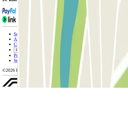
Servicevoorwaarden
Annuleringsvoorwaarden
Cookiebeleid
Cookies beheren
Privacybeleid
Whistleblowing
©2026 Parclick. All rights reserved