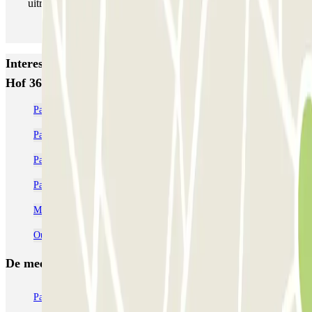
uitrijden als je wilt.
Interessante plaatsen en evenementen dichtbij Parkbee
Hof 36
Parkeren bij AFAS Circustheater: Reserveer je plek | Parclick
Parkeren Scheveningen | Goedkope parkeergarage reserveren
Parkeren bij Rotterdam airport | Lang parkeren
Parkeren Rotterdam Centraal | Goedkope parkeergarage reserveren
Markthallen Rotterdam parkeren | Parclick
Oude Haven Rotterdam parkeren
De meest geboekte
parkings
Parkeren in Parijs
Parkeren in Venetië