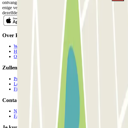
ontvangen van commerciële communicatie van Parclick. Zonder
enige verplichting kunt u zich uitschrijven wanneer u maar wilt in
dezelfde nieuwsbrief.
Over Parclick
Wie we zijn
Hoe het werkt
Onze parkeergarages
Zullen we samenwerken?
Professionals
Leverancier parkeren
Filialen
Contact
Neem contact met ons op
FAQ
Je kunt deze betaalmethoden gebruiken: