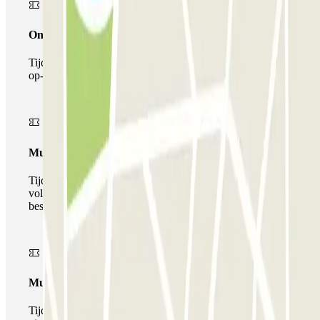
Onepass
Tijdens je verblijf kun je de parkeerplaats maar één keer
op- en afrijden.
Multiparking pass
Tijdens uw verblijf kunt u gebruik maken van het
volledige netwerk van parkeergarages van deze operator,
beschikbaar bij Parclick.
Multipass
Tijdens je verblijf kun je de parkeerplaats zo vaak in- en