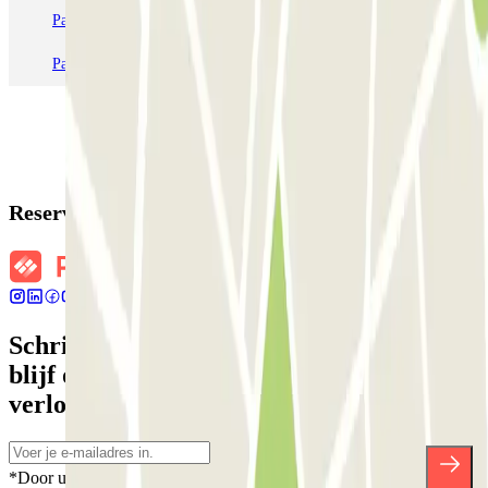
Parkeren in Station Venetië Mestre
Parkeren in Rome
Parkeren in Milaan
Parkeren in Verona
Reserveringsgegevens
Schrijf je in voor onze nieuwsbrief en
blijf op de hoogte van kortingen,
verlotingen en vele andere verrassingen.
*Door u in te schrijven aanvaardt u ons Privacybeleid voor het