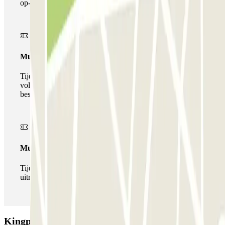
op- en afrijden.
Multiparking pass
Tijdens uw verblijf kunt u gebruik maken van het
volledige netwerk van parkeergarages van deze operator,
beschikbaar bij Parclick.
Multipass
Tijdens je verblijf kun je de parkeerplaats zo vaak in- en
uitrijden als je wilt.
Kingparking Malpensa - Shuttle - Coperto: