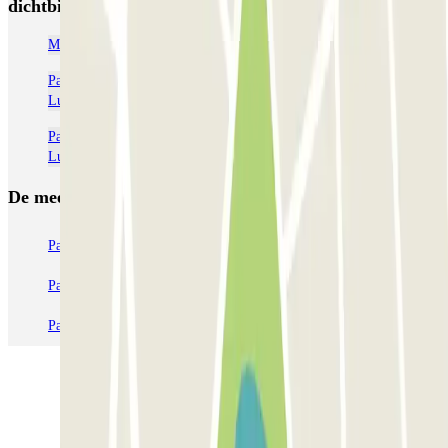
dichtbij Kingparking Malpensa - Shuttle - Coperto
Malpensa parking (MXP) | Goedkoop parkeren
Parkeerplaatsen dichtbij Terminal 1 bij het luchthaven van
Luchthaven Milaan - Malpensa (MXP)
Parkeerplaatsen dichtbij Terminal 2 bij het luchthaven van
Luchthaven Milaan - Malpensa (MXP)
De meest geboekte
parkings
Parkeren in Parijs
Parkeren in Venetië
Parkeren in Station Venetië Mestre
Parkeren in Rome
Parkeren in Milaan
Parkeren in Verona