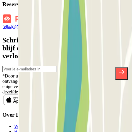
Reserveringsgegevens
Schrijf je in voor onze nieuwsbrief en
blijf op de hoogte van kortingen,
verlotingen en vele andere verrassingen.
*Door u in te schrijven aanvaardt u ons Privacybeleid voor het
ontvangen van commerciële communicatie van Parclick. Zonder
enige verplichting kunt u zich uitschrijven wanneer u maar wilt in
dezelfde nieuwsbrief.
Over Parclick
Wie we zijn
Hoe het werkt