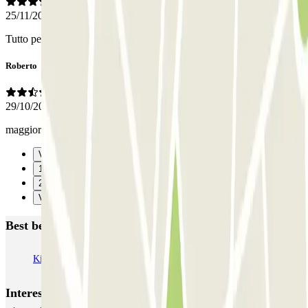
25/11/2025
Tutto perfetto
Roberto
29/10/2025
maggiore attenzione al cliente specialmente durante le ore notturne
Vorige
1
2
Verzenden
Best beoordeelde parkeergarages in Lonate Pozzolo
Kingparking Malpensa - Shuttle - Scoperto
Interessante plaatsen en evenementen