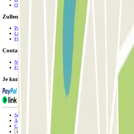
Onze parkeergarages
Zullen we samenwerken?
Professionals
Leverancier parkeren
Filialen
Contact
Neem contact met ons op
FAQ
Je kunt deze betaalmethoden gebruiken:
Servicevoorwaarden
Annuleringsvoorwaarden
Cookiebeleid
Cookies beheren