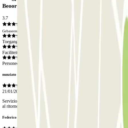
Beoordelingen
3.7
Gebaseerd op 4 meningen
Toegang
Faciliteiten
Personeel
nunziato
21/01/2026
Servizio molto efficiente. Servizio navetta veloce sia all'andata che
al ritorno all'aeroporto. Molto vicino a quest'ultimo.
Federico