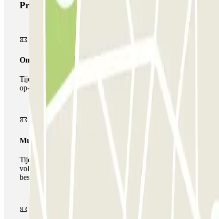
Producten van Parclick
Onepass
Tijdens je verblijf kun je de parkeerplaats maar één keer
op- en afrijden.
Multiparking pass
Tijdens uw verblijf kunt u gebruik maken van het
volledige netwerk van parkeergarages van deze operator,
beschikbaar bij Parclick.