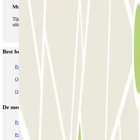
Multipass
Tijdens je verblijf kun je de parkeerplaats zo vaak in- en
uitrijden als je wilt.
Best beoordeelde parkeergarages in Maastricht
ParkBee D'Artagnanlaan
ParkBee Maasboulevard
Q-Park de Griend
Q-Park Bassin
Q-Park Entre Deux
Q-Park Frontenpark
De meest geboekte
parkings
Parkeren in Parijs
Parkeren in Venetië
Parkeren in Station Venetië Mestre
Parkeren in Rome