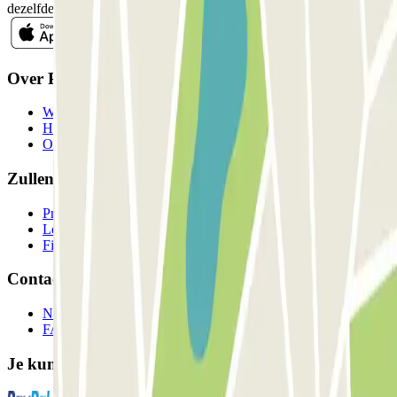
dezelfde nieuwsbrief.
Over Parclick
Wie we zijn
Hoe het werkt
Onze parkeergarages
Zullen we samenwerken?
Professionals
Leverancier parkeren
Filialen
Contact
Neem contact met ons op
FAQ
Je kunt deze betaalmethoden gebruiken: