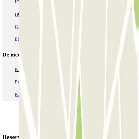
IC Alenza-Ponzano
CAPORAL Presidente Carmona Bernabéu
HOMELY Azcona
SABA Plaza de los Mostenses
EMT Recoletos
Coslada (Avenida de América)
Mundial
EMT Pedro Zerolo
EMT Marqués de Salamanca
Avenida de Portugal EMT
De meest geboekte
parkings
Parkeren in Parijs
Parkeren in Venetië
Parkeren in Station Venetië Mestre
Parkeren in Rome
Parkeren in Milaan
Parkeren in Verona
Reserveringsgegevens