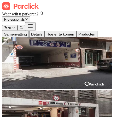
Waar wilt u parkeren?
Professionals
NL
Samenvatting
Details
Hoe er te komen
Producten