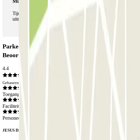
Multipass
Tijdens je verblijf kun je de parkeerplaats zo vaak in- en
uitrijden als je wilt.
Parkeergarage Coslada (Avenida de América):
Beoordelingen
4.4
Gebaseerd op 11 meningen
Toegang
Faciliteiten
Personeel
JESUS DANIEL