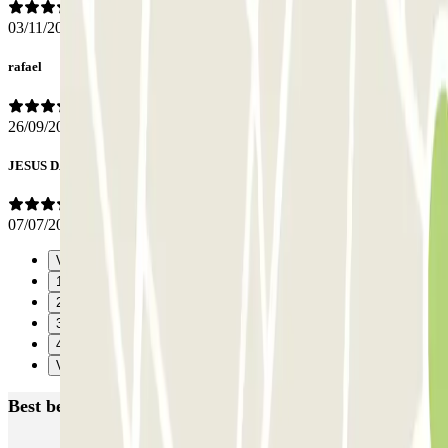
03/11/2025
rafael
26/09/2025
JESUS DANIEL
07/07/2025
Vorige
1
2
3
4
Verzenden
Best beoordeelde parkeergarages in Madrid