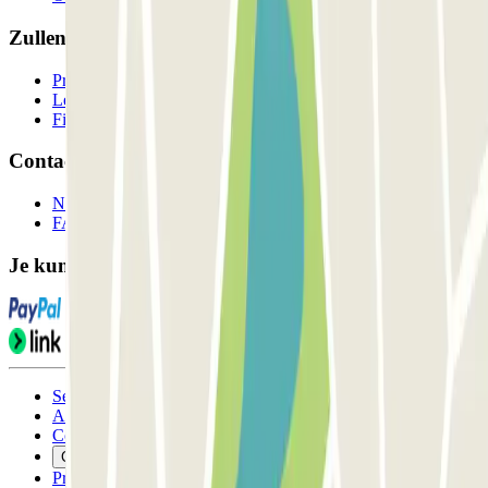
Zullen we samenwerken?
Professionals
Leverancier parkeren
Filialen
Contact
Neem contact met ons op
FAQ
Je kunt deze betaalmethoden gebruiken:
Servicevoorwaarden
Annuleringsvoorwaarden
Cookiebeleid
Cookies beheren
Privacybeleid