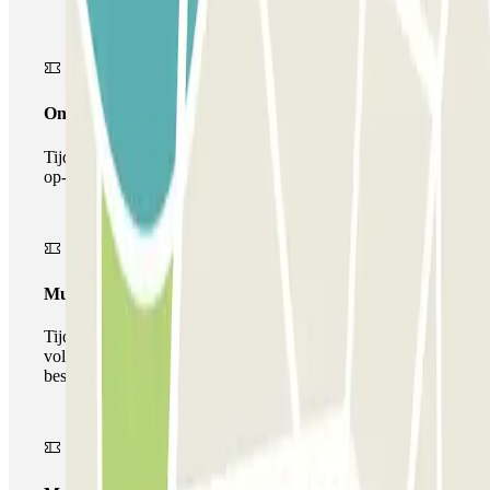
Onepass
Tijdens je verblijf kun je de parkeerplaats maar één keer
op- en afrijden.
Multiparking pass
Tijdens uw verblijf kunt u gebruik maken van het
volledige netwerk van parkeergarages van deze operator,
beschikbaar bij Parclick.