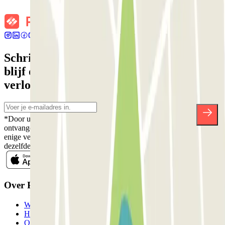
Schrijf je in voor onze nieuwsbrief en
blijf op de hoogte van kortingen,
verlotingen en vele andere verrassingen.
*Door u in te schrijven aanvaardt u ons Privacybeleid voor het
ontvangen van commerciële communicatie van Parclick. Zonder
enige verplichting kunt u zich uitschrijven wanneer u maar wilt in
dezelfde nieuwsbrief.
Over Parclick
Wie we zijn
Hoe het werkt
Onze parkeergarages