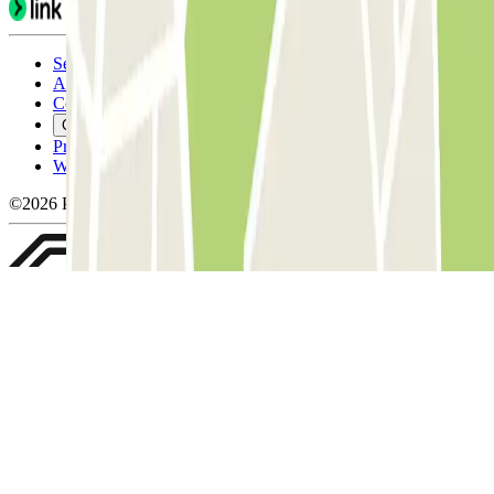
Servicevoorwaarden
Annuleringsvoorwaarden
Cookiebeleid
Cookies beheren
Privacybeleid
Whistleblowing
©2026 Parclick. All rights reserved