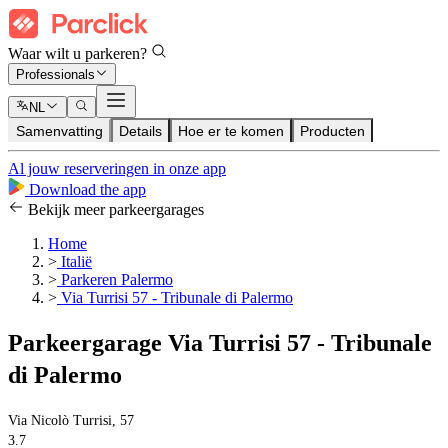
Waar wilt u parkeren?
Professionals
NL
Samenvatting
Details
Hoe er te komen
Producten
Al jouw reserveringen in onze app
Download the app
Bekijk meer parkeergarages
Home
>
Italië
>
Parkeren Palermo
>
Via Turrisi 57 - Tribunale di Palermo
Parkeergarage Via Turrisi 57 - Tribunale
di Palermo
Via Nicolò Turrisi, 57
3.7