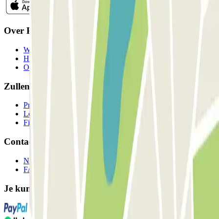
Over Parclick
Wie we zijn
Hoe het werkt
Onze parkeergarages
Zullen we samenwerken?
Professionals
Leverancier parkeren
Filialen
Contact
Neem contact met ons op
FAQ
Je kunt deze betaalmethoden gebruiken: