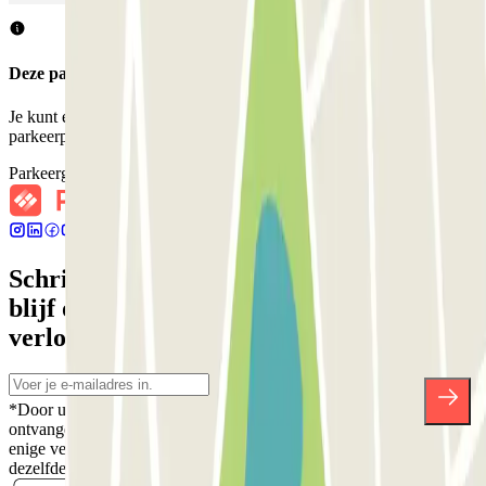
Deze parkeergarage accepteert geen reserveringen via Parclick.
Je kunt echter reserveren bij een van de nabijgelegen
parkeerplaatsen die we voorstellen.
Parkeergarages bij mij in de buurt
Schrijf je in voor onze nieuwsbrief en
blijf op de hoogte van kortingen,
verlotingen en vele andere verrassingen.
*Door u in te schrijven aanvaardt u ons Privacybeleid voor het
ontvangen van commerciële communicatie van Parclick. Zonder
enige verplichting kunt u zich uitschrijven wanneer u maar wilt in
dezelfde nieuwsbrief.