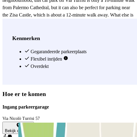
neighbourhood, this car park on Via Turrisi is only a 10-minute walk
from Palermo Cathedral, but it can also be perfect for parking near
the Zisa Castle, which is about a 12-minute walk away. What else is
there to visit in the surrounding area? The Norman Palace is a must-
see, as is the Antonino Salinas Archaeological Museum, and both
are located about 10 minutes from the car park ;) If you then fancy a
Kenmerken
night at the theatre, then the closest ones are the Politeama Theatre
and Massimo Theatre: no matter what your plan, there is always a
Gegarandeerde parkeerplaats
good reason to decide to leave your car in the Via Turrisi 57 -
Flexibel inrijden
Tribunale di Palermo car park!
Overdekt
Zie meer
Hoe er te komen
Ingang parkeergarage
Via Nicolò Turrisi 57
Bekijk de kaart