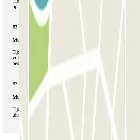
Tijdens je verblijf kun je de parkeerplaats maar één keer
op- en afrijden.
Multiparking pass
Tijdens uw verblijf kunt u gebruik maken van het
volledige netwerk van parkeergarages van deze operator,
beschikbaar bij Parclick.
Multipass
Tijdens je verblijf kun je de parkeerplaats zo vaak in- en
uitrijden als je wilt.