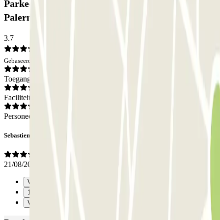
Parkeergarage Via Turrisi 57 - Tribunale di
Palermo: Beoordelingen
3.7
Gebaseerd op 1 meningen
Toegang
Faciliteiten
Personeel
Sebastien
21/08/2019
Vorige
1
Verzenden