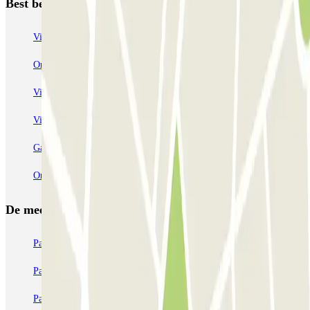
Best beoordeelde parkeergarages in Palermo
Via Antonio Veneziano - Castello della Zisa
Orange Parking - Airport Shuttle - Aeroporto di Palermo
Via Agrigento - Villa Trabia
Piazza Principe di Camporeale
Via Mario Rapisardi - Stazione Notarbartolo
Garage Garzilli
Garage Roma
Garage Restivo
Garage Gravina
Orange Airport Parking - Car Valet - Aeroporto di Palermo
De meest geboekte
parkings
Parkeren in Parijs
Parkeren in Venetië
Parkeren in Station Venetië Mestre
Parkeren in Rome
Parkeren in Milaan
Parkeren in Verona