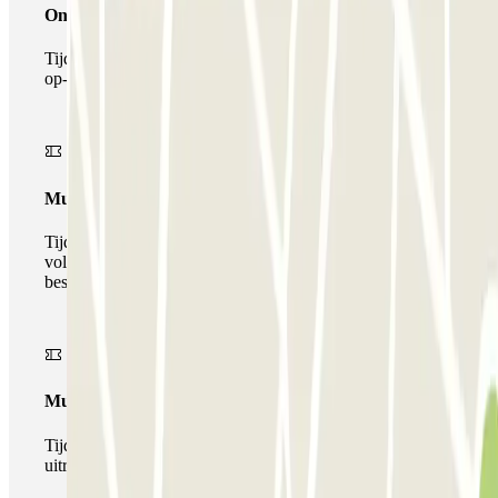
Onepass
Tijdens je verblijf kun je de parkeerplaats maar één keer
op- en afrijden.
Multiparking pass
Tijdens uw verblijf kunt u gebruik maken van het
volledige netwerk van parkeergarages van deze operator,
beschikbaar bij Parclick.
Multipass
Tijdens je verblijf kun je de parkeerplaats zo vaak in- en
uitrijden als je wilt.