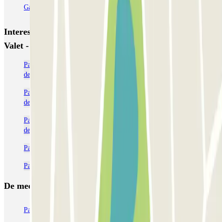
Garage d'Abbeville - Gare du Nord
Interessante plaatsen en evenementen dichtbij Blue
Valet - Aéroport de Paris (CDG) - Couvert
Parkeerplaatsen dichtbij Terminal 2 bij het vliegveld van Charles
de Gaulle (CDG)
Parkeerplaatsen dichtbij Terminal 3 bij het vliegveld van Charles
de Gaulle (CDG)
Parkeerplaatsen dichtbij Terminal 1 bij het vliegveld van Charles
de Gaulle (CDG)
Parkeren Charles de Gaulle (Airport) | Parclick
Parkeren dichtbij Paris-Nord Villepinte expositiecentrum
De meest geboekte
parkings
Parkeren in Parijs
Parkeren in Venetië