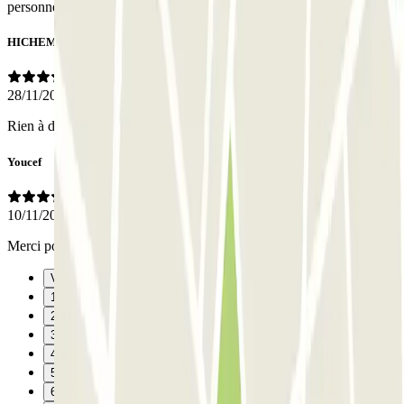
personnel a été très avenant.
HICHEM
28/11/2025
Rien à dire Toujours une bonne expérience et personnelle au top
Youcef
10/11/2025
Merci pour tout j'ai bien aimé ce parking
Vorige
1
2
3
4
5
6