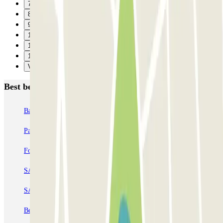
7
8
9
10
11
12
Verzenden
Best beoordeelde parkeergarages in Parijs
Bastille - Saint-Antoine
Beaubourg Centre Pompidou
Parkélis Lefebvre
Gare Maine Montparnasse
Forum des Halles-Rambuteau
SAEMES Méditerranée Gare de Lyon
SAEMES Goutte d'Or - Gare du Nord
Bercy - Arena - Gare de Lyon
Pullman Tour Eiffel