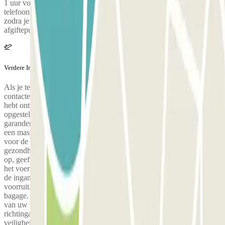
1 uur voor je terugkeer: je ontvangt een sms met het
telefoonnummer van je bediende om je aankomst te bevestigen
zodra je je bagage hebt opgehaald. Hij wacht met je voertuig op het
afgiftepunt in je aankomstterminal, klaar om weer op weg te gaan.
Verdere Informatie
Als je terugkomt in de namiddag en jouw vlucht is vertraagd,
contacteer de parkeergarage zo snel mogelijk via het nummer dat je
hebt ontvangen in een SMS Blue Valet heeft een sanitair protocol
opgesteld om haar gebruikers een volledig veilige service te
garanderen. Op de dag van uw aankomst zal een valet uitgerust met
een masker u opwachten om uw voertuig op te halen, met respect
voor de veiligheidsafstand zoals bepaald door de
gezondheidsautoriteiten. Bij aankomst in het depot haalt u uw ticket
op, geeft u uw toegewezen bediende aan en laat u de sleutels van
het voertuig op de bestuurdersplaats achter. Laat het ticket dat u aan
de ingang heeft opgehaald achter op een zichtbare plaats op de
voorruit. Op enkele uitzonderingen na zorgen wij niet voor uw
bagage. Op de dag van uw terugkeer zal de valet alle contactpunten
van uw voertuig reinigen en desinfecteren: het stuur, de
richtingaanwijzers, de versnellingspook, het dashboard, de
veiligheidsgordel en de sleutels, die op de bestuurdersstoel zullen