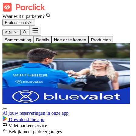
Waar wilt u parkeren?
Professionals
NL
Samenvatting
Details
Hoe er te komen
Producten
Al jouw reserveringen in onze app
Download the app
Valet parkeerservice
Bekijk meer parkeergarages