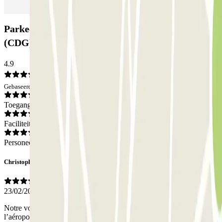
Parkeergarage Blue Valet - Aéroport de Paris
(CDG) - Couvert: Beoordelingen
4.9
Gebaseerd op 36 meningen
Toegang
Faciliteiten
Personeel
Christophe
23/02/2026
Notre voiture a été parfaitement prise en charge au dépose minute de
l’aéroport et également récupérée dans les mêmes conditions. Le