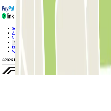
Servicevoorwaarden
Annuleringsvoorwaarden
Cookiebeleid
Cookies beheren
Privacybeleid
Whistleblowing
©2026 Parclick. All rights reserved