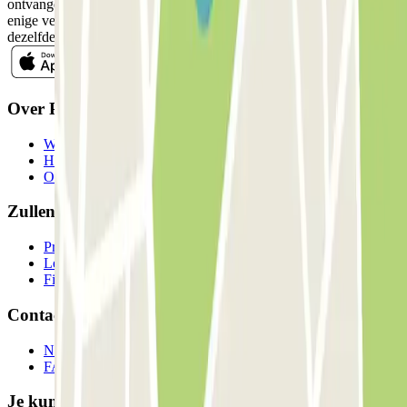
ontvangen van commerciële communicatie van Parclick. Zonder
enige verplichting kunt u zich uitschrijven wanneer u maar wilt in
dezelfde nieuwsbrief.
Over Parclick
Wie we zijn
Hoe het werkt
Onze parkeergarages
Zullen we samenwerken?
Professionals
Leverancier parkeren
Filialen
Contact
Neem contact met ons op
FAQ
Je kunt deze betaalmethoden gebruiken: