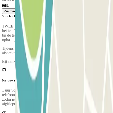
rust.
Zie meer
Voor het begin van jouw reis
TWEE UREN VOOR VERTREK: Je zal een SMS ontvangen met
het telefoonnumer van de persoon die jouw voertuig op komt halen
bij de terminal. Bel hem/haar 15 minuten voor de geplande
ophaaltijd.
Tijdens het telefoongesprek zal iemand een ophaalpunt met je
afspreken.
Bij aankomst is er een inspectie van jouw voertuig.
Na jouw reis
1 uur voor je terugkeer: je ontvangt een sms met het
telefoonnummer van je bediende om je aankomst te bevestigen
zodra je je bagage hebt opgehaald. Hij wacht met je voertuig op het
afgiftepunt in je aankomstterminal, klaar om weer op weg te gaan.