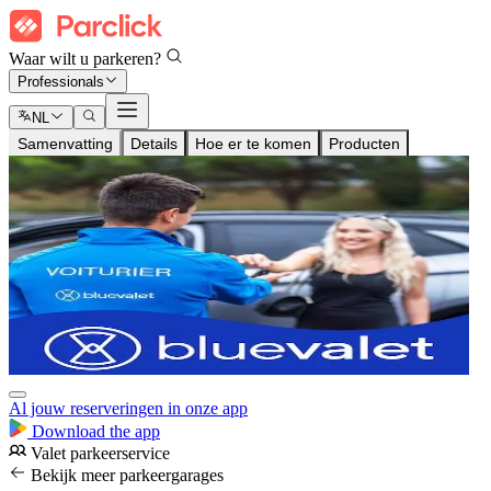
Waar wilt u parkeren?
Professionals
NL
Samenvatting
Details
Hoe er te komen
Producten
Al jouw reserveringen in onze app
Download the app
Valet parkeerservice
Bekijk meer parkeergarages