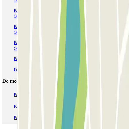
Orly (ORY)
Parkeerplaatsen dichtbij Terminal 2 bij het vliegveld van Parijs-
Orly (ORY)
Parkeerplaatsen dichtbij Terminal 3 bij het vliegveld van Parijs-
Orly (ORY)
Parkeerplaatsen dichtbij Terminal 1 bij het vliegveld van Parijs-
Orly (ORY)
Parkeren bij de Porte d'Italie
Parkeergarages in de buurt van Stade Charléty
De meest geboekte
parkings
Parkeren in Parijs
Parkeren in Venetië
Parkeren in Station Venetië Mestre
Parkeren in Rome
Parkeren in Milaan
Parkeren in Verona