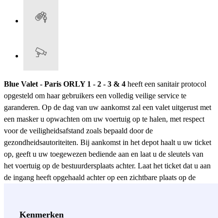
Blue Valet - Paris ORLY 1 - 2 - 3 & 4
heeft een sanitair protocol
opgesteld om haar gebruikers een volledig veilige service te
garanderen. Op de dag van uw aankomst zal een valet uitgerust met
een masker u opwachten om uw voertuig op te halen, met respect
voor de veiligheidsafstand zoals bepaald door de
gezondheidsautoriteiten. Bij aankomst in het depot haalt u uw ticket
op, geeft u uw toegewezen bediende aan en laat u de sleutels van
het voertuig op de bestuurdersplaats achter. Laat het ticket dat u aan
de ingang heeft opgehaald achter op een zichtbare plaats op de
voorruit. Op enkele uitzonderingen na zorgen wij niet voor uw
bagage. Op de dag van uw terugkeer zal de valet alle contactpunten
van uw voertuig reinigen en desinfecteren: het stuur, de
Kenmerken