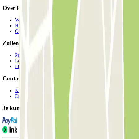
Over Parclick
Wie we zijn
Hoe het werkt
Onze parkeergarages
Zullen we samenwerken?
Professionals
Leverancier parkeren
Filialen
Contact
Neem contact met ons op
FAQ
Je kunt deze betaalmethoden gebruiken: