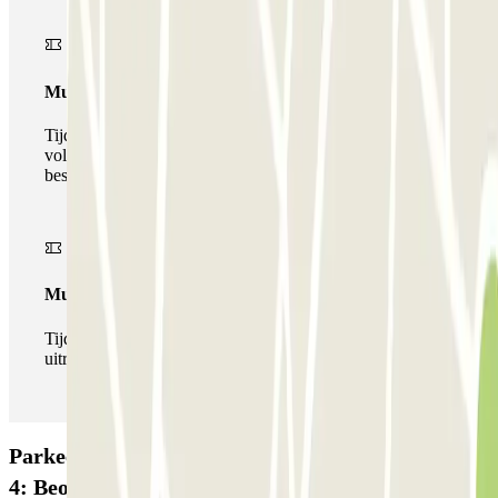
Multiparking pass
Tijdens uw verblijf kunt u gebruik maken van het
volledige netwerk van parkeergarages van deze operator,
beschikbaar bij Parclick.
Multipass
Tijdens je verblijf kun je de parkeerplaats zo vaak in- en
uitrijden als je wilt.
Parkeergarage Blue Valet - Paris ORLY 1 - 2 - 3 &
4: Beoordelingen