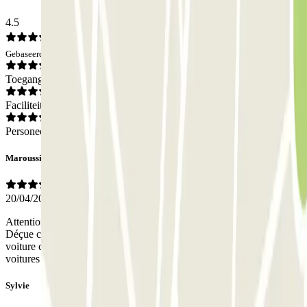
4.5
Gebaseerd op 17 meningen
Toegang
Faciliteiten
Personeel
Maroussia
20/04/2026
Attention à la dépose, faut être ponctuel car on a que 10 minutes.
Déçue cependant car j’ai laissé une voiture propre et récupéré une
voiture couverte d’une épaisse couche de poussière du Sahara. Les
voitures sont garées sur un parking non couvert.
Sylvie