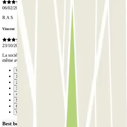
06/02/2026
R A S
Vincent
23/10/2025
La société Blu valet Toujours impeccable très pro rien de négatif
même avec changement de terminal en dernière minute top
Vorige
1
2
3
4
5
6
Verzenden
Best beoordeelde parkeergarages in Parijs