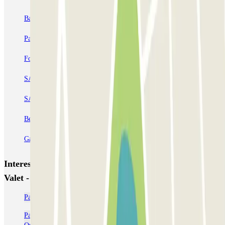
Bastille - Saint-Antoine
Beaubourg Centre Pompidou
Parkélis Lefebvre
Gare Maine Montparnasse
Forum des Halles-Rambuteau
SAEMES Méditerranée Gare de Lyon
SAEMES Goutte d'Or - Gare du Nord
Bercy - Arena - Gare de Lyon
Pullman Tour Eiffel
Garage d'Abbeville - Gare du Nord
Interessante plaatsen en evenementen dichtbij Blue
Valet - Paris ORLY 1 - 2 - 3 & 4
Parkeren Parijs-Orly (Airport) | Parclick
Parkeerplaatsen dichtbij Terminal 4 bij het vliegveld van Parijs-