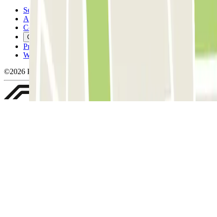
Servicevoorwaarden
Annuleringsvoorwaarden
Cookiebeleid
Cookies beheren
Privacybeleid
Whistleblowing
©2026 Parclick. All rights reserved