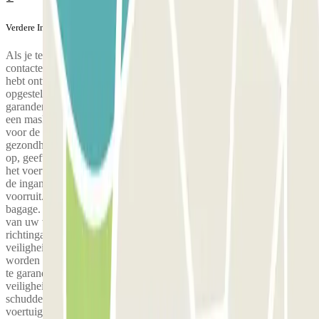
Verdere Informatie
Als je terugkomt in de namiddag en jouw vlucht is vertraagd,
contacteer de parkeergarage zo snel mogelijk via het nummer dat je
hebt ontvangen in een SMS Blue Valet heeft een sanitair protocol
opgesteld om haar gebruikers een volledig veilige service te
garanderen. Op de dag van uw aankomst zal een valet uitgerust met
een masker u opwachten om uw voertuig op te halen, met respect
voor de veiligheidsafstand zoals bepaald door de
gezondheidsautoriteiten. Bij aankomst in het depot haalt u uw ticket
op, geeft u uw toegewezen bediende aan en laat u de sleutels van
het voertuig op de bestuurdersplaats achter. Laat het ticket dat u aan
de ingang heeft opgehaald achter op een zichtbare plaats op de
voorruit. Op enkele uitzonderingen na zorgen wij niet voor uw
bagage. Op de dag van uw terugkeer zal de valet alle contactpunten
van uw voertuig reinigen en desinfecteren: het stuur, de
richtingaanwijzers, de versnellingspook, het dashboard, de
veiligheidsgordel en de sleutels, die op de bestuurdersstoel zullen
worden achtergelaten. Om uw veiligheid en die van onze chauffeurs
te garanderen, vragen wij u een masker te dragen en de
veiligheidsafstand te respecteren, zonder de valet de hand te
schudden. Bij terugkomst vindt u ontsmettingsdoekjes in het
voertuig om uw handen te desinfecteren.