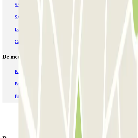
SAEMES Méditerranée Gare de Lyon
SAEMES Goutte d'Or - Gare du Nord
Bercy - Arena - Gare de Lyon
Pullman Tour Eiffel
Garage d'Abbeville - Gare du Nord
De meest geboekte
parkings
Parkeren in Parijs
Parkeren in Venetië
Parkeren in Station Venetië Mestre
Parkeren in Rome
Parkeren in Milaan
Parkeren in Verona