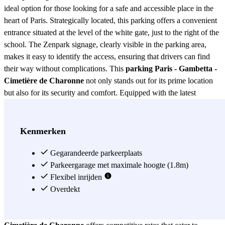
ideal option for those looking for a safe and accessible place in the
heart of Paris. Strategically located, this parking offers a convenient
entrance situated at the level of the white gate, just to the right of the
school. The Zenpark signage, clearly visible in the parking area,
makes it easy to identify the access, ensuring that drivers can find
their way without complications. This
parking Paris - Gambetta -
Cimetière de Charonne
not only stands out for its prime location
but also for its security and comfort. Equipped with the latest
surveillance technologies, it guarantees the protection of your
vehicle 24 hours a day. Additionally, its proximity to the Cimetière
de Charonne makes it a perfect option for those who wish to visit
Kenmerken
this iconic place without worrying about parking. Accessibility is
another strong point of the
Gegarandeerde parkeerplaats
parking Paris - Gambetta - Cimetière
de Charonne
Parkeergarage met maximale hoogte (1.8m)
. Thanks to its central location, it is easy to walk to
several nearby points of interest, such as shops, restaurants, and
Flexibel inrijden
tourist attractions. This makes it ideal for both local residents and
Overdekt
tourists who want to explore the city without the hassles of traffic
and parking searches. Finally, the
parking Paris - Gambetta -