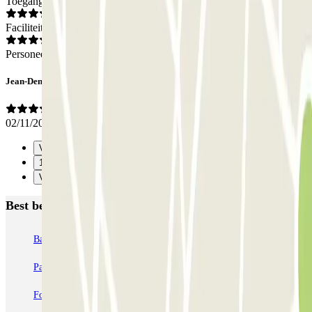
Toegang
Faciliteiten
Personeel
Jean-Denis
02/11/2025
Vorige
1
Verzenden
Best beoordeelde parkeergarages in Parijs
Bastille - Saint-Antoine
Beaubourg Centre Pompidou
Parkélis Lefebvre
Gare Maine Montparnasse
Forum des Halles-Rambuteau