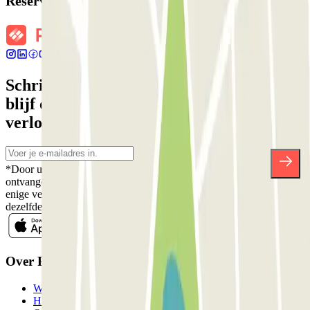
Reserveringsgegevens
Schrijf je in voor onze nieuwsbrief en
blijf op de hoogte van kortingen,
verlotingen en vele andere verrassingen.
*Door u in te schrijven aanvaardt u ons Privacybeleid voor het
ontvangen van commerciële communicatie van Parclick. Zonder
enige verplichting kunt u zich uitschrijven wanneer u maar wilt in
dezelfde nieuwsbrief.
Over Parclick
Wie we zijn
Hoe het werkt