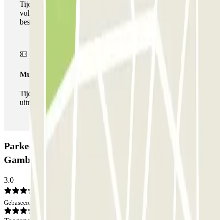
Tijdens uw verblijf kunt u gebruik maken van het
volledige netwerk van parkeergarages van deze operator,
beschikbaar bij Parclick.
Multipass
Tijdens je verblijf kun je de parkeerplaats zo vaak in- en
uitrijden als je wilt.
Parkeergarage Cimetière de Charonne -
Gambetta Zenpark: Beoordelingen
3.0
Gebaseerd op 1 meningen