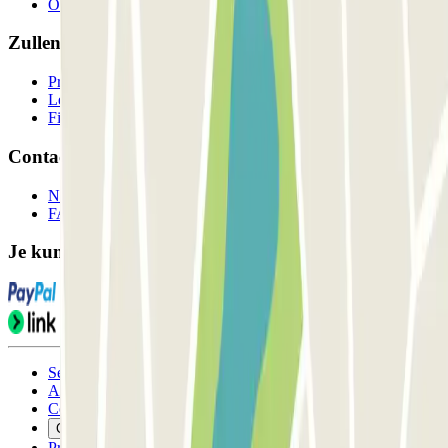
Onze parkeergarages
Zullen we samenwerken?
Professionals
Leverancier parkeren
Filialen
Contact
Neem contact met ons op
FAQ
Je kunt deze betaalmethoden gebruiken:
Servicevoorwaarden
Annuleringsvoorwaarden
Cookiebeleid
Cookies beheren
Privacybeleid