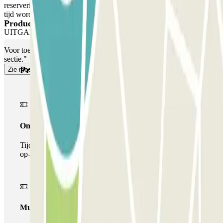
reservering toegang krijgen tot de parkeergarage, maar deze extra
tijd wordt u in rekening gebracht.
Producten van Parclick
UITGANG VOOR VOETGANGERS
Voor toegang voor voetgangers, zie onze ""Belangrijke informatie""
sectie."
Producten van Parclick
Zie meer
Onepass
Tijdens je verblijf kun je de parkeerplaats maar één keer
op- en afrijden.
Multiparking pass