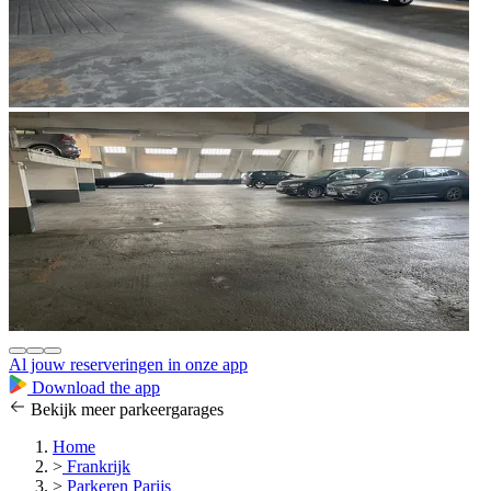
Al jouw reserveringen in onze app
Download the app
Bekijk meer parkeergarages
Home
>
Frankrijk
>
Parkeren Parijs