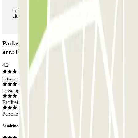
Tijdens je verblijf kun je de parkeerplaats zo vaak in- en
uitrijden als je wilt.
Parkeergarage Garage Place Saint-Georges - 9e
arr.: Beoordelingen
4.2
Gebaseerd op 320 meningen
Toegang
Faciliteiten
Personeel
Sandrine