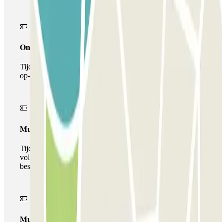
Onepass
Tijdens je verblijf kun je de parkeerplaats maar één keer
op- en afrijden.
Multiparking pass
Tijdens uw verblijf kunt u gebruik maken van het
volledige netwerk van parkeergarages van deze operator,
beschikbaar bij Parclick.
Multipass