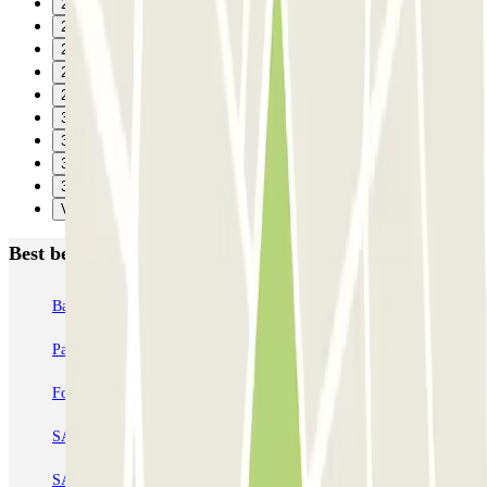
25
26
27
28
29
30
31
32
33
Verzenden
Best beoordeelde parkeergarages in Parijs
Bastille - Saint-Antoine
Beaubourg Centre Pompidou
Parkélis Lefebvre
Gare Maine Montparnasse
Forum des Halles-Rambuteau
SAEMES Méditerranée Gare de Lyon
SAEMES Goutte d'Or - Gare du Nord