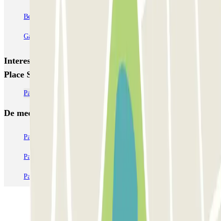
Bercy - Arena - Gare de Lyon
Pullman Tour Eiffel
Garage d'Abbeville - Gare du Nord
Interessante plaatsen en evenementen dichtbij Garage
Place Saint-Georges - 9e arr.
Parkeren in de buurt van la Cigale de Paris
De meest geboekte
parkings
Parkeren in Parijs
Parkeren in Venetië
Parkeren in Station Venetië Mestre
Parkeren in Rome
Parkeren in Milaan
Parkeren in Verona