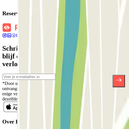
Reserveringsgegevens
Schrijf je in voor onze nieuwsbrief en
blijf op de hoogte van kortingen,
verlotingen en vele andere verrassingen.
*Door u in te schrijven aanvaardt u ons Privacybeleid voor het
ontvangen van commerciële communicatie van Parclick. Zonder
enige verplichting kunt u zich uitschrijven wanneer u maar wilt in
dezelfde nieuwsbrief.
Over Parclick