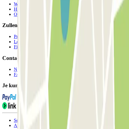
Wie we zijn
Hoe het werkt
Onze parkeergarages
Zullen we samenwerken?
Professionals
Leverancier parkeren
Filialen
Contact
Neem contact met ons op
FAQ
Je kunt deze betaalmethoden gebruiken:
Servicevoorwaarden
Annuleringsvoorwaarden