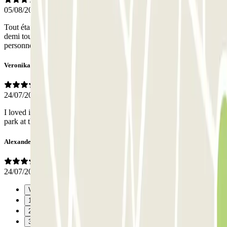
05/08/2026
Tout était parfait. C'est juste la taille des places, l'espace pour faire
demi tour et la pente d'accès qui sont très très limite. Sinon le
personnel top top top !
Veronika
24/07/2026
I loved it and if i ever come back to France and Paris i will surtaly
park at the same place. it felt safe to have the car there.
Alexander
24/07/2026
Vorige
1
2
3