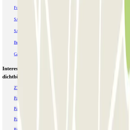
Forum des Halles-Rambuteau
SAEMES Méditerranée Gare de Lyon
SAEMES Goutte d'Or - Gare du Nord
Bercy - Arena - Gare de Lyon
Pullman Tour Eiffel
Garage d'Abbeville - Gare du Nord
Interessante plaatsen en evenementen
dichtbij SAEMES Hôtel de Ville - Paris
ZTL Parijs parkeren
Parkeergarages in de buurt van de Île de la Cité
Parkeren bij Centre Pompidou Parijs
Parkeren Notre-Dame Cathedral in Parijs | Parclick
Parkeren dichtbij Citadines les Halles Paris Hotel