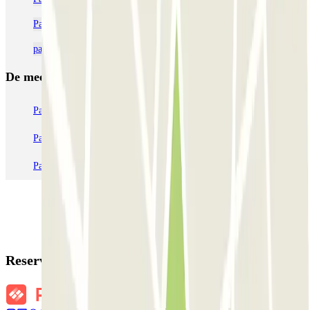
Parkeren dichtbij het Hotel Novotel Paris Les Halles
parkeergarages dichtbij Hôtel Du Mont Blanc in Parijs
De meest geboekte
parkings
Parkeren in Parijs
Parkeren in Venetië
Parkeren in Station Venetië Mestre
Parkeren in Rome
Parkeren in Milaan
Parkeren in Verona
Reserveringsgegevens