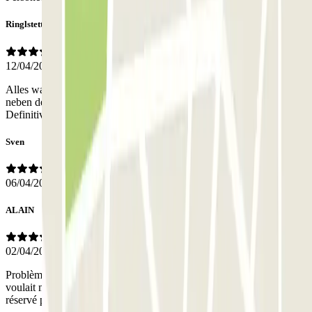
Ringlstetter
12/04/2026
Alles war bestens. Das Parkhaus ist sicher, bewacht und direkt
neben der Metro gelegen. Der Preis geht auch voll in Ording.
Definitiv ein tolles System und weiterzuempfehlen
Sven
06/04/2026
ALAIN
02/04/2026
Problème avec mon ticket qui ne fonctionnais pas et donc le gardien
voulait me faire payer à nouveau le parking alors que je l’avais
réservé pour la journée