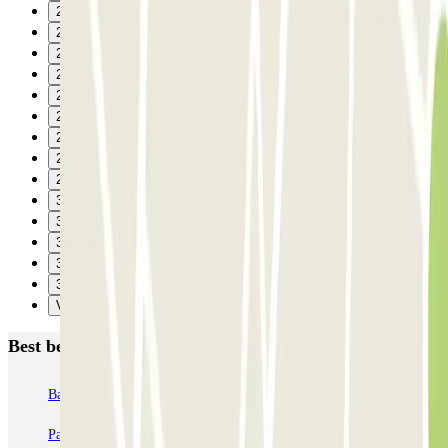
21
22
23
24
25
26
27
28
29
30
31
32
33
34
Verzenden
Best beoordeelde parkeergarages in Parijs
Bastille - Saint-Antoine
Beaubourg Centre Pompidou
Parkélis Lefebvre
Gare Maine Montparnasse