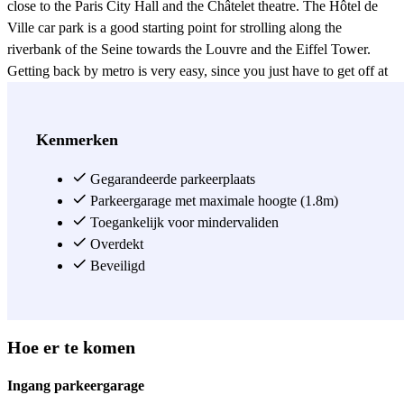
close to the Paris City Hall and the Châtelet theatre. The Hôtel de
Ville car park is a good starting point for strolling along the
riverbank of the Seine towards the Louvre and the Eiffel Tower.
Getting back by metro is very easy, since you just have to get off at
the Châtelet station (lines 1, 4, 7, 11 and 14) or the Hôtel de Ville
station (lines 1 and 11).
Zie meer
Kenmerken
Gegarandeerde parkeerplaats
Parkeergarage met maximale hoogte (1.8m)
Toegankelijk voor mindervaliden
Overdekt
Beveiligd
Hoe er te komen
Ingang parkeergarage