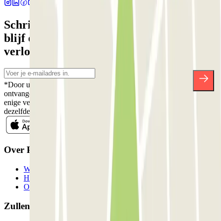
Schrijf je in voor onze nieuwsbrief en
blijf op de hoogte van kortingen,
verlotingen en vele andere verrassingen.
*Door u in te schrijven aanvaardt u ons Privacybeleid voor het
ontvangen van commerciële communicatie van Parclick. Zonder
enige verplichting kunt u zich uitschrijven wanneer u maar wilt in
dezelfde nieuwsbrief.
Over Parclick
Wie we zijn
Hoe het werkt
Onze parkeergarages
Zullen we samenwerken?