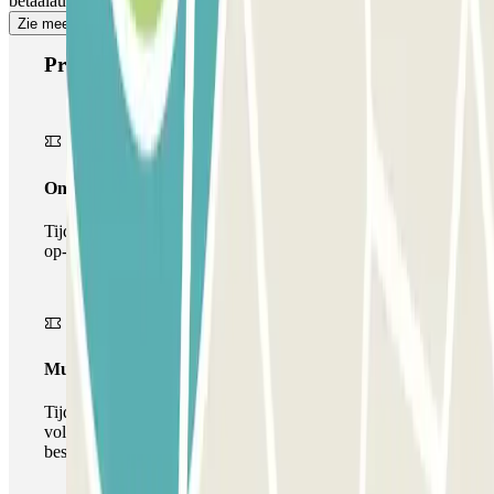
betaalautomaat."
Zie meer
Producten van Parclick
Onepass
Tijdens je verblijf kun je de parkeerplaats maar één keer
op- en afrijden.
Multiparking pass
Tijdens uw verblijf kunt u gebruik maken van het
volledige netwerk van parkeergarages van deze operator,
beschikbaar bij Parclick.