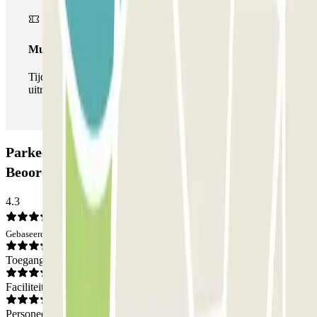
Multipass
Tijdens je verblijf kun je de parkeerplaats zo vaak in- en
uitrijden als je wilt.
Parkeergarage SAEMES Hôtel de Ville - Paris:
Beoordelingen
4.3
Gebaseerd op 385 meningen
Toegang
Faciliteiten
Personeel