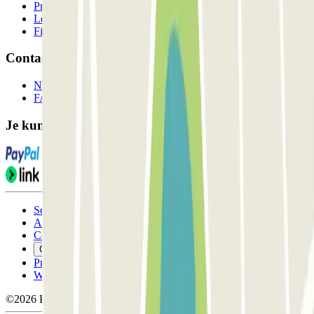
Professionals
Leverancier parkeren
Filialen
Contact
Neem contact met ons op
FAQ
Je kunt deze betaalmethoden gebruiken:
Servicevoorwaarden
Annuleringsvoorwaarden
Cookiebeleid
Cookies beheren
Privacybeleid
Whistleblowing
©2026 Parclick. All rights reserved