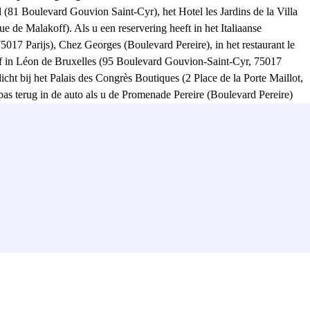
 (81 Boulevard Gouvion Saint-Cyr), het Hotel les Jardins de la Villa
 de Malakoff). Als u een reservering heeft in het Italiaanse
5017 Parijs), Chez Georges (Boulevard Pereire), in het restaurant le
) of in Léon de Bruxelles (95 Boulevard Gouvion-Saint-Cyr, 75017
icht bij het Palais des Congrès Boutiques (2 Place de la Porte Maillot,
 pas terug in de auto als u de Promenade Pereire (Boulevard Pereire)
(54-56 Avenue de la Grande-Armée, 75017 Parijs) hebt bezocht. Vanaf
ation vindt u de buslijnen 43, 73, 82, PC1 en PC3. U kunt ook de RER
Parclick in de Méridien Etoile parkeergarage zonder twijfel!