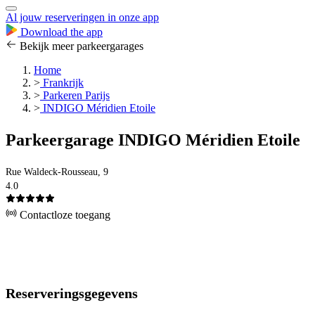
Al jouw reserveringen in onze app
Download the app
Bekijk meer parkeergarages
Home
>
Frankrijk
>
Parkeren Parijs
>
INDIGO Méridien Etoile
Parkeergarage INDIGO Méridien Etoile
Rue Waldeck-Rousseau, 9
4.0
Contactloze toegang
Reserveringsgegevens