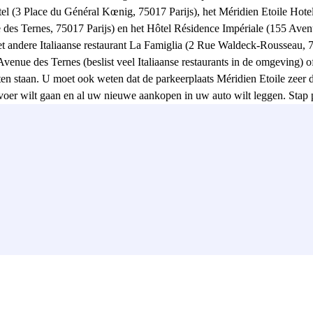
el (3 Place du Général Kœnig, 75017 Parijs), het Méridien Etoile Hotel
 des Ternes, 75017 Parijs) en het Hôtel Résidence Impériale (155 Avenue
het andere Italiaanse restaurant La Famiglia (2 Rue Waldeck-Rousseau, 7
Avenue des Ternes (beslist veel Italiaanse restaurants in de omgeving
ten staan. U moet ook weten dat de parkeerplaats Méridien Etoile zeer d
vervoer wilt gaan en al uw nieuwe aankopen in uw auto wilt leggen. Stap
u Général Kœnig, 75017 Parijs) of de Eglise Protestante de l'Etoile 
tion Porte Maillot om de Parijse metrolijn 1 te nemen. In hetzelfde st
 (82 Avenue de la Grande-Armée 75017). Reserveer uw parkeerplaats bij 