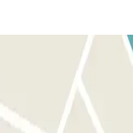
rkend, dan gaat de deur open zonder enige actie van uw kant. In
e. Voer de code in die u in het boekingsformulier of in de
ier herkend als bij de ingang en de slagboom opent zonder dat u iets
ergarage probeert te betreden, zal de slagboom niet opengaan. Houdt