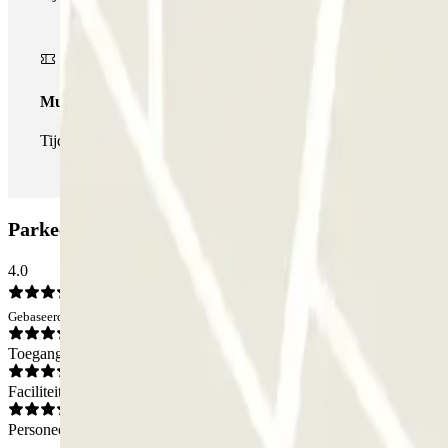
Multipass
Tijdens je verblijf kun je de parkeerplaats zo vaak in- en uitrijden 
Parkeergarage INDIGO Méridien Etoile: Beoordel
4.0
Gebaseerd op 33 meningen
Toegang
Faciliteiten
Personeel