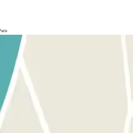
Paris
het ticket niet mee
: uw nummerplaat wordt automatisch gescand en he
st op afstand via de intercom.
n van de voetgangersingangen die uitgerust zijn met een digitale cod
dan voor de slagboom bij de uitgang. Uw kenteken wordt op dezelfde man
de parkeervoucher staat vermeld.
ering vermelde tijd. Als u buiten dit tijdsbestek van één uur de parke