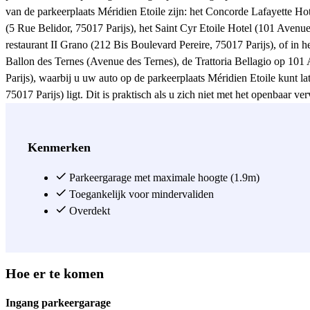
van de parkeerplaats Méridien Etoile zijn: het Concorde Lafayette Hot
(5 Rue Belidor, 75017 Parijs), het Saint Cyr Etoile Hotel (101 Avenue
restaurant II Grano (212 Bis Boulevard Pereire, 75017 Parijs), of in 
Ballon des Ternes (Avenue des Ternes), de Trattoria Bellagio op 101 
Parijs), waarbij u uw auto op de parkeerplaats Méridien Etoile kunt la
75017 Parijs) ligt. Dit is praktisch als u zich niet met het openbaar 
bent overgestoken of de Chapelle Notre-Dame de Compassion (Place d
de parkeerplaats Méridien Etoile kunt u gemakkelijk naar het metrosta
C en de Air France bus vinden op het station Neuilly - Porte Maillot
Kenmerken
Zie meer
Parkeergarage met maximale hoogte (1.9m)
Toegankelijk voor mindervaliden
Overdekt
Hoe er te komen
Ingang parkeergarage