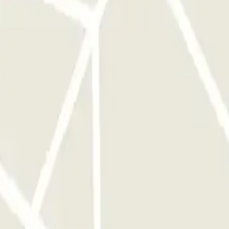
of vertrekt, afhankelijk van de tarieven die de parkeergarage op dat
king. GEEN GARANTIE OP EEN PARKEERPLEK IN DEZE