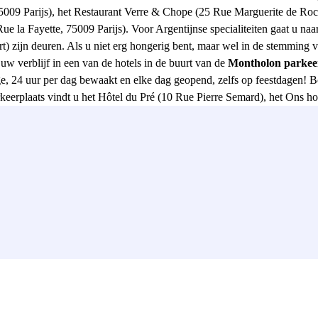
9 Parijs), het Restaurant Verre & Chope (25 Rue Marguerite de Roche
ue la Fayette, 75009 Parijs). Voor Argentijnse specialiteiten gaat u naa
) zijn deuren. Als u niet erg hongerig bent, maar wel in de stemming v
uw verblijf in een van de hotels in de buurt van de
Montholon parkee
, 24 uur per dag bewaakt en elke dag geopend, zelfs op feestdagen! Bo
rkeerplaats vindt u het Hôtel du Pré (10 Rue Pierre Semard), het Ons ho
nd), 75009 Parijs), het Hotel Ibis Styles Paris Cadet Lafayette (11 Bi
 Opera (4 Rue Riboutté). Deze parking zal ook zeer nuttig zijn als u 
eyre (24 Rue Marguerite de Rochechouart). Merk ook op dat de Manoir 
s Bergères"" waar grote musicals plaatsvinden. Kortom, u zult het beg
baar vervoer, aangezien u gemakkelijk lijn 7 van het Poissonnière- of Ca
eerplaats) en slechts 11 minuten lopen van het Gare du Nord, om de me
. Reserveer nu uw parkeerplaats in de Indigo Montholon parkeergarage!