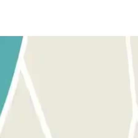
het ticket niet mee
: uw nummerplaat wordt automatisch gescand en he
st op afstand via de intercom.
n van de voetgangersingangen die uitgerust zijn met een digitale cod
dan voor de slagboom bij de uitgang. Uw kenteken wordt op dezelfde man
de parkeervoucher staat vermeld.
ering vermelde tijd. Als u buiten dit tijdsbestek van één uur de parke