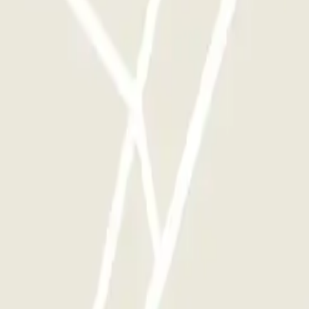
als je wilt.
n