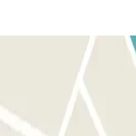
rkend, dan gaat de deur open zonder enige actie van uw kant. In
e. Voer de code in die u in het boekingsformulier of in de
ier herkend als bij de ingang en de slagboom opent zonder dat u iets
ergarage probeert te betreden, zal de slagboom niet opengaan. Houdt