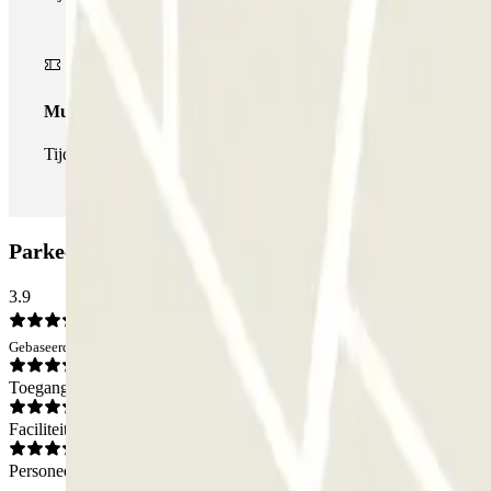
Multipass
Tijdens je verblijf kun je de parkeerplaats zo vaak in- en uitrijden 
Parkeergarage Montholon INDIGO: Beoordelinge
3.9
Gebaseerd op 119 meningen
Toegang
Faciliteiten
Personeel