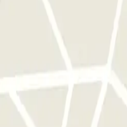
 ongeacht of u vóór of na de in uw reservering vermelde tijden aankomt 
xtra in rekening gebrachte tijd aan het einde van uw boeking.
s geen voorrang bij binnenkomst; je zult in de rij moeten sta
frijden.
erk van parkeergarages van deze operator, beschikbaar bij Parclick.