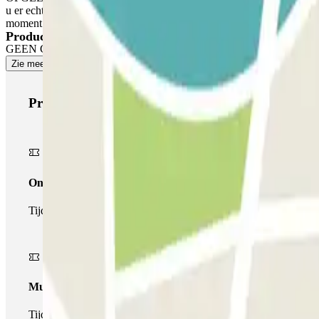
u er echter rekening mee dat de extra tijd in rekening wordt gebracht,
moment aanbiedt. In deze gevallen ontvangt u een kwitantie voor de e
Producten van Parclick
GEEN GARANTIE OP EEN PARKEERPLEK IN DEZE PARKEERGARAGE. Er i
Zie meer
Producten van Parclick
Onepass
Tijdens je verblijf kun je de parkeerplaats maar één keer op- en a
Multiparking pass
Tijdens uw verblijf kunt u gebruik maken van het volledige netw