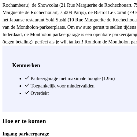
Rochambeau), de Showcolat (21 Rue Marguerite de Rochechouart, 7500
Marguerite de Rochechouart, 75009 Parijs), de Bistrot Le Corail (79 R
het Japanse restaurant Yoki Sushi (10 Rue Marguerite de Rochechouart
van de Montholon-parkeerplaats. Om uw auto gerust te stellen tijdens 
Inderdaad, de Montholon parkeergarage is een openbare parkeergarage
(tegen betaling), perfect als je wilt tanken! Rondom de Montholon pa
Rochechouart, 75009 Parijs), het Hôtel Helussi (22 Bis Rue de Bellefo
de Maubeuge, 75009 Parijs) of het Best Western Hotel Anjou Lafayette
rue Thimonnier), op het Montholonplein of aan het zwembad Paul Val
Kenmerken
Montholon parkeerplaats bevindt. U vindt er ook de beroemde ""Folie
uzelf) een plezier te doen! Deze wijk is goed bereikbaar met het open
Parkeergarage met maximale hoogte (1.9m)
het station Notre-Dame-de-Lorette (10 minuten van de Montholon park
Toegankelijk voor mindervaliden
K en de buslijnen 38, 39, 42, 43, 46, 48, 65, 302 en 350 te bereiken
Overdekt
Zie meer
Hoe er te komen
Ingang parkeergarage