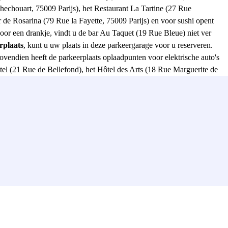
chouart, 75009 Parijs), het Restaurant La Tartine (27 Rue
r de Rosarina (79 Rue la Fayette, 75009 Parijs) en voor sushi opent
oor een drankje, vindt u de bar Au Taquet (19 Rue Bleue) niet ver
rplaats
, kunt u uw plaats in deze parkeergarage voor u reserveren.
vendien heeft de parkeerplaats oplaadpunten voor elektrische auto's
tel (21 Rue de Bellefond), het Hôtel des Arts (18 Rue Marguerite de
s Rue Pierre Semard, 75009 Parijs), het Hotel de Paris Opéra (37 Rue
uw kind moet afzetten aan de Wi School International Montessori (2
de Paris (18 rue de Paradis) zich op slechts 10 minuten van de
repen hebben, in deze Montholonwijk is er alles om uw kinderen (en
det-station kunt bereiken. U vindt ook lijn 12 van de Parijse metro op
trolijnen 4 en 5, de GEN-lijnen B, D en E, de Transilien-lijnen H en