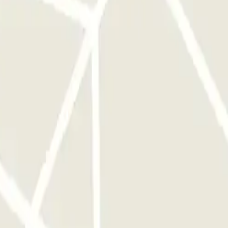
of vertrekt, afhankelijk van de tarieven die de parkeergarage op dat
an of wachten als de parkeergarage vol is.