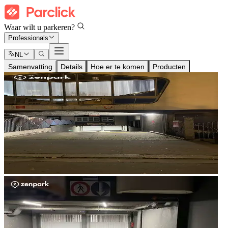
Waar wilt u parkeren?
Professionals
NL
Samenvatting
Details
Hoe er te komen
Producten