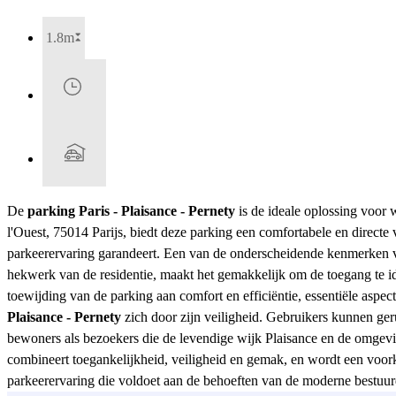
1.8m
De
parking Paris - Plaisance - Pernety
is de ideale oplossing voor w
l'Ouest, 75014 Parijs, biedt deze parking een comfortabele en direct
parkeerervaring garandeert. Een van de onderscheidende kenmerken
hekwerk van de residentie, maakt het gemakkelijk om de toegang te ide
toewijding van de parking aan comfort en efficiëntie, essentiële aspec
Plaisance - Pernety
zich door zijn veiligheid. Gebruikers kunnen ger
bewoners als bezoekers die de levendige wijk Plaisance en de omgev
combineert toegankelijkheid, veiligheid en gemak, en wordt een voork
parkeerervaring die voldoet aan de behoeften van de moderne bestuurd