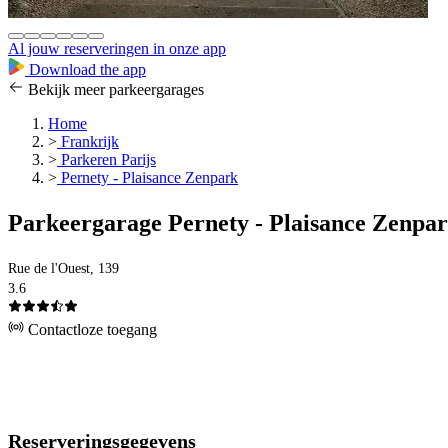
Al jouw reserveringen in onze app
Download the app
Bekijk meer parkeergarages
Home
>
Frankrijk
>
Parkeren Parijs
>
Pernety - Plaisance Zenpark
Parkeergarage Pernety - Plaisance Zenpa
Rue de l'Ouest, 139
3.6
Contactloze toegang
Reserveringsgegevens