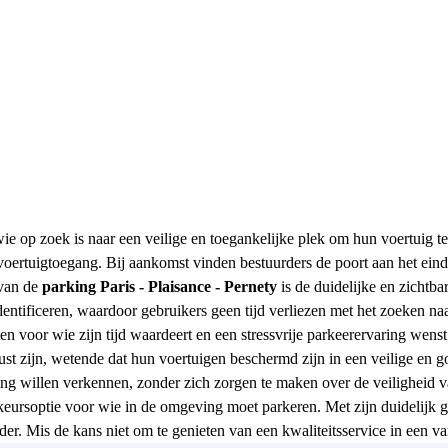
ie op zoek is naar een veilige en toegankelijke plek om hun voertuig te
e voertuigtoegang. Bij aankomst vinden bestuurders de poort aan het ei
 van de
parking Paris - Plaisance - Pernety
is de duidelijke en zichtb
ntificeren, waardoor gebruikers geen tijd verliezen met het zoeken naa
ten voor wie zijn tijd waardeert en een stressvrije parkeerervaring wens
ust zijn, wetende dat hun voertuigen beschermd zijn in een veilige en
ing willen verkennen, zonder zich zorgen te maken over de veiligheid 
eursoptie voor wie in de omgeving moet parkeren. Met zijn duidelijk g
er. Mis de kans niet om te genieten van een kwaliteitsservice in een v