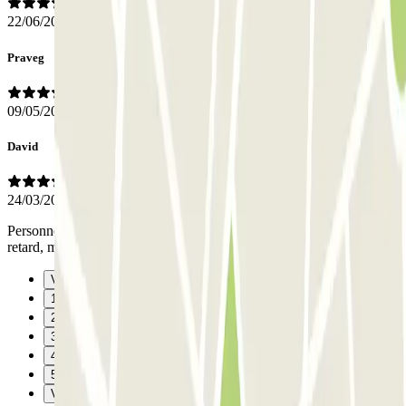
22/06/2021
Praveg
09/05/2021
David
24/03/2021
Personnel patient, suite aux bouchons de vendredi, beaucoup de
retard, m’a attendu, et très aimable
Vorige
1
2
3
4
5
Verzenden