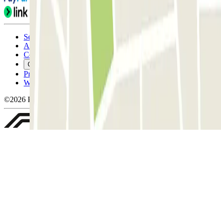
Servicevoorwaarden
Annuleringsvoorwaarden
Cookiebeleid
Cookies beheren
Privacybeleid
Whistleblowing
©2026 Parclick. All rights reserved