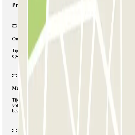
Producten van Parclick
Onepass
Tijdens je verblijf kun je de parkeerplaats maar één keer
op- en afrijden.
Multiparking pass
Tijdens uw verblijf kunt u gebruik maken van het
volledige netwerk van parkeergarages van deze operator,
beschikbaar bij Parclick.