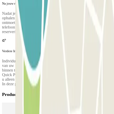
Na jouw reis
Nadat je je bagage hebt verzameld, bel je de parkeerplaats om het
ophalen te regelen. Tijdens dit gesprek zal iemand je het
ontmoetingspunt bij de luchthaventerminal bevestigen. Het
telefoonnummer van de parkeerplaats wordt verstrekt zodra de
reservering is gemaakt.
Verdere Informatie
Individuele pendeldienst. Bij aankomst voert u de laatste 5 cijfers
van uw telefoonnummer in op het toetsenbord om de parkeergarage
binnen te gaan. Parkeer op een willekeurige vrije plaats. De shuttle
Quick Parking stopt bij de P4C-parkeerplaats in Orly. Daarna hoeft
u alleen nog maar naar de vertrekhal te lopen om uw vlucht te halen.
In deze parkeergarage moet je jouw autosleutels acherlaten.
Producten van Parclick