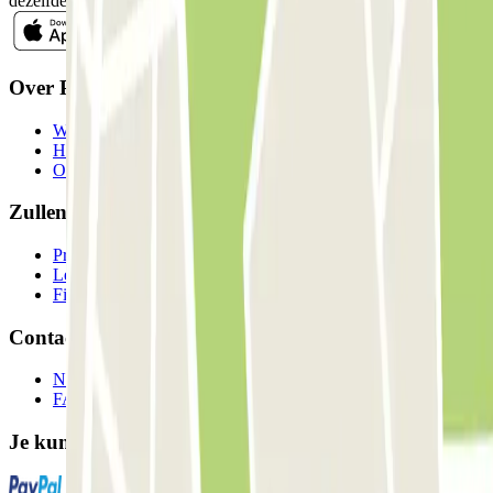
dezelfde nieuwsbrief.
Over Parclick
Wie we zijn
Hoe het werkt
Onze parkeergarages
Zullen we samenwerken?
Professionals
Leverancier parkeren
Filialen
Contact
Neem contact met ons op
FAQ
Je kunt deze betaalmethoden gebruiken: