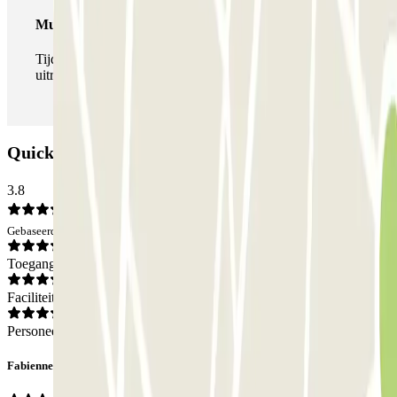
Multipass
Tijdens je verblijf kun je de parkeerplaats zo vaak in- en
uitrijden als je wilt.
Quick Parking Orly: Beoordelingen
3.8
Gebaseerd op 14 meningen
Toegang
Faciliteiten
Personeel
Fabienne