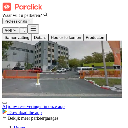
Waar wilt u parkeren?
Professionals
NL
Samenvatting
Details
Hoe er te komen
Producten
Al jouw reserveringen in onze app
Download the app
Bekijk meer parkeergarages
Home