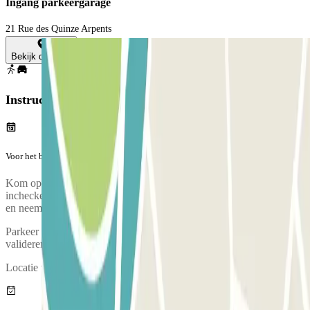
Ingang parkeergarage
21 Rue des Quinze Arpents
Bekijk de kaart
Instructies
Voor het begin van jouw reis
Kom op tijd aan op de parkeerplaats alsjeblieft. Houdt rekening met
inchecken. Vanaf waar je parkeert, lever bewijs voor jouw boeking
en neem de bus naar het vliegveld, dit duurt ongeveer 5 Minuten
Parkeer de auto en ga naar de klantenservice om jouw boeking te
valideren.
Locatie van de klantenservice: