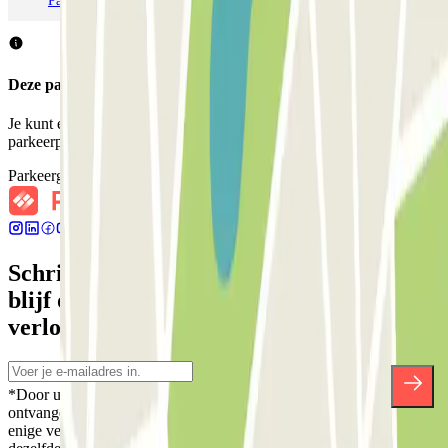
Parkeren in Milaan
Parkeren in Verona
Deze parkeergarage accepteert geen reserveringen via Parclick.
Je kunt echter reserveren bij een van de nabijgelegen
parkeerplaatsen die we voorstellen.
Parkeergarages bij mij in de buurt
Schrijf je in voor onze nieuwsbrief en
blijf op de hoogte van kortingen,
verlotingen en vele andere verrassingen.
*Door u in te schrijven aanvaardt u ons Privacybeleid voor het
ontvangen van commerciële communicatie van Parclick. Zonder
enige verplichting kunt u zich uitschrijven wanneer u maar wilt in