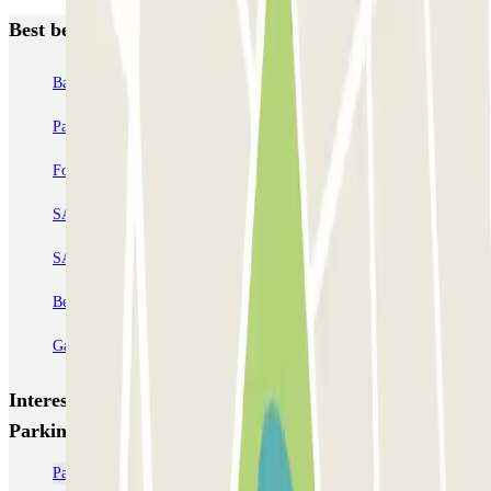
Best beoordeelde parkeergarages in Parijs
Bastille - Saint-Antoine
Beaubourg Centre Pompidou
Parkélis Lefebvre
Gare Maine Montparnasse
Forum des Halles-Rambuteau
SAEMES Méditerranée Gare de Lyon
SAEMES Goutte d'Or - Gare du Nord
Bercy - Arena - Gare de Lyon
Pullman Tour Eiffel
Garage d'Abbeville - Gare du Nord
Interessante plaatsen en evenementen dichtbij Quick
Parking Orly
Parkeren Parijs-Orly (Airport) | Parclick