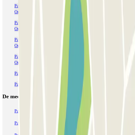
Parkeerplaatsen dichtbij Terminal 4 bij het vliegveld van Parijs-
Orly (ORY)
Parkeerplaatsen dichtbij Terminal 1 bij het vliegveld van Parijs-
Orly (ORY)
Parkeerplaatsen dichtbij Terminal 3 bij het vliegveld van Parijs-
Orly (ORY)
Parkeerplaatsen dichtbij Terminal 2 bij het vliegveld van Parijs-
Orly (ORY)
Parkeren bij de Porte d'Italie
Parkeergarages in de buurt van Stade Charléty
De meest geboekte
parkings
Parkeren in Parijs
Parkeren in Venetië
Parkeren in Station Venetië Mestre
Parkeren in Rome