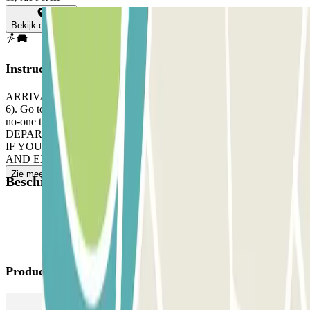
Bekijk de kaart
Instructies
ARRIVAL: Take a ticket. Park in any free space (levels 2, 3, 4, 5 or
6). Go to the office with your reservation and the ticket. If there is
no-one there, ring the intercom.
DEPARTURE: Use the card/device the staff gave you.
IF YOUR BOOKING ALLOWS UNLIMITED ENTRANCE
AND EXIT: Use the multipass card/device the staff gave you.
Zie meer
Beschikbare producten
Producten van Parclick