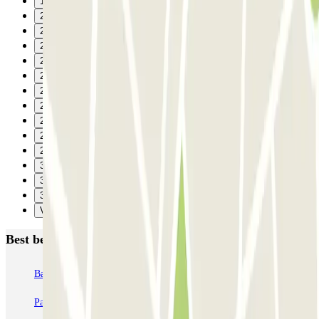
19
20
21
22
23
24
25
26
27
28
29
30
31
32
Verzenden
Best beoordeelde parkeergarages in Parijs
Bastille - Saint-Antoine
Beaubourg Centre Pompidou
Parkélis Lefebvre
Gare Maine Montparnasse