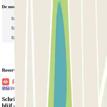
De meest geboekte
parkings
Parkeren in Parijs
Parkeren in Venetië
Parkeren in Station Venetië Mestre
Parkeren in Rome
Parkeren in Milaan
Parkeren in Verona
Reserveringsgegevens
Schrijf je in voor onze nieuwsbrief en
blijf op de hoogte van kortingen,