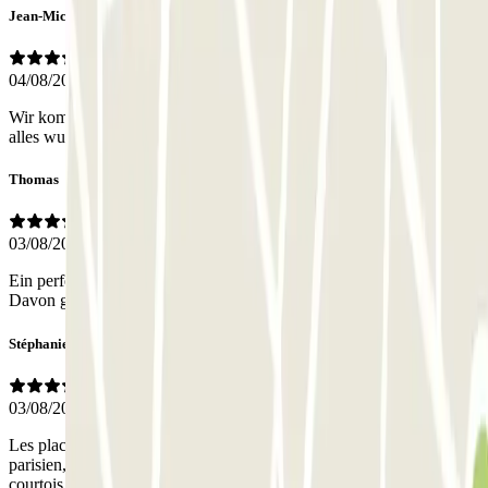
Jean-Michel
04/08/2026
Wir kommen aus Hamburg und waren etwas skeptisch, aber es hat
alles wunderbar geklappt. Parclick können wir weiterempfehlen.
Thomas
03/08/2026
Ein perfektes Parkhaus, um ein etwas höheres Auto zu parken.
Davon gibt es in Paris nicht viele.
Stéphanie
03/08/2026
Les places sont de bonne taille, le prix correct pour un parking
parisien, la réservation en ligne simple, le personnel à l’accueil
courtois et efficace. Seul bémol : les montées et descentes des étages