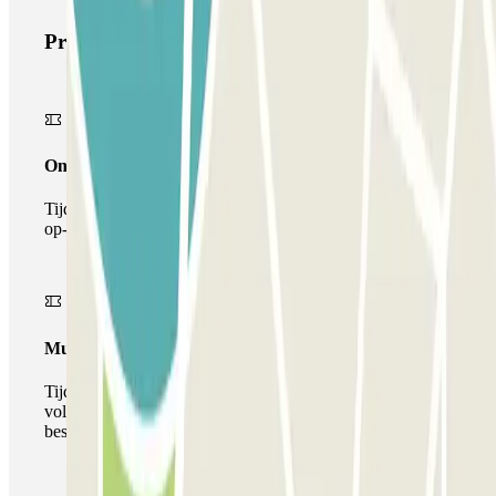
Producten van Parclick
Onepass
Tijdens je verblijf kun je de parkeerplaats maar één keer
op- en afrijden.
Multiparking pass
Tijdens uw verblijf kunt u gebruik maken van het
volledige netwerk van parkeergarages van deze operator,
beschikbaar bij Parclick.