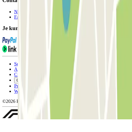
Contact
Neem contact met ons op
FAQ
Je kunt deze betaalmethoden gebruiken:
Servicevoorwaarden
Annuleringsvoorwaarden
Cookiebeleid
Cookies beheren
Privacybeleid
Whistleblowing
©2026 Parclick. All rights reserved