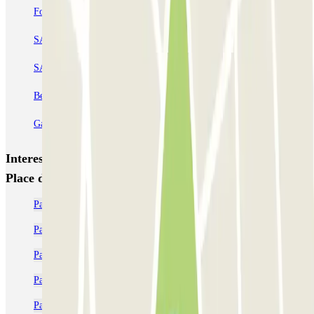
Forum des Halles-Rambuteau
SAEMES Méditerranée Gare de Lyon
SAEMES Goutte d'Or - Gare du Nord
Bercy - Arena - Gare de Lyon
Pullman Tour Eiffel
Garage d'Abbeville - Gare du Nord
Interessante plaatsen en evenementen dichtbij Rédélé
Place de Clichy
Parkeer in de buurt van het Hôpital Bichat Claude-Bernard
Parkeer dichtbij Hotel Ibis Paris Montmartre 18ème
Parkeer dichtbij Citadines Montmartre Paris
Parkeer in de buurt van de Montmartre
Parkeren dicht bij de Moulin Rouge in Parijs