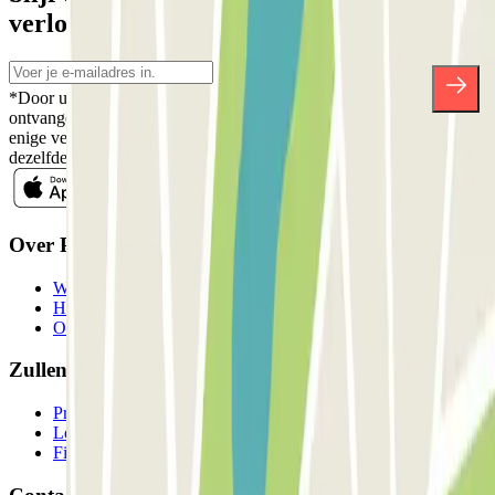
verlotingen en vele andere verrassingen.
*Door u in te schrijven aanvaardt u ons Privacybeleid voor het
ontvangen van commerciële communicatie van Parclick. Zonder
enige verplichting kunt u zich uitschrijven wanneer u maar wilt in
dezelfde nieuwsbrief.
Over Parclick
Wie we zijn
Hoe het werkt
Onze parkeergarages
Zullen we samenwerken?
Professionals
Leverancier parkeren
Filialen