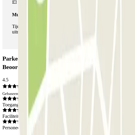
Multipass
Tijdens je verblijf kun je de parkeerplaats zo vaak in- en
uitrijden als je wilt.
Parkeergarage Rédélé Place de Clichy:
Beoordelingen
4.5
Gebaseerd op 1296 meningen
Toegang
Faciliteiten
Personeel