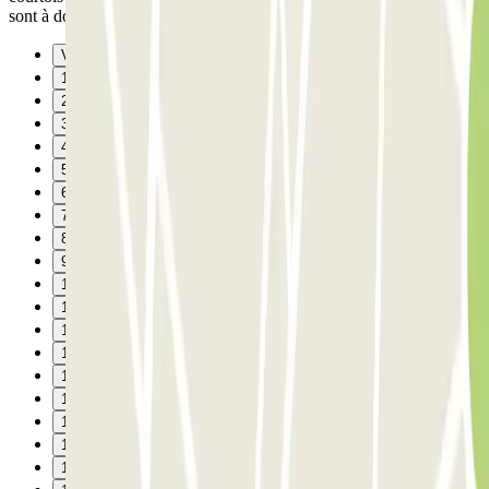
sont à double-sens et vraiment pas larges.
Vorige
1
2
3
4
5
6
7
8
9
10
11
12
13
14
15
16
17
18