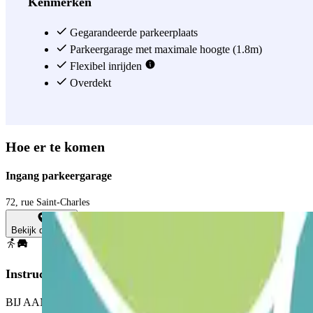
Kenmerken
Gegarandeerde parkeerplaats
Parkeergarage met maximale hoogte (1.8m)
Flexibel inrijden
Overdekt
Hoe er te komen
Ingang parkeergarage
72, rue Saint-Charles
Bekijk de kaart
Instructies
BIJ AANKOMST: Neem de parkeerkaart uit de automaat. Parkeer op een 