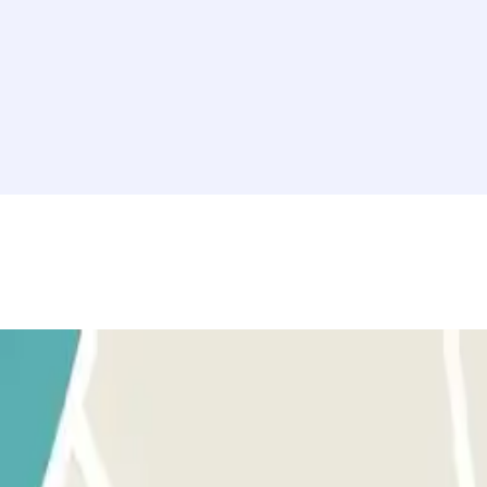
willekeurige vrije plaats. Ga naar de informatiebalie met de boeking