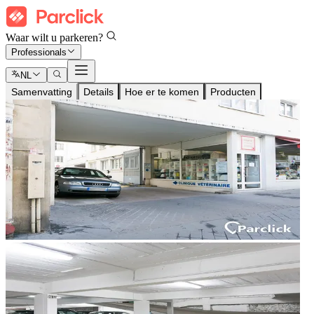
Waar wilt u parkeren?
Professionals
NL
Samenvatting
Details
Hoe er te komen
Producten