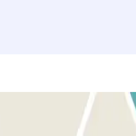
sbevestiging van Parclick en de parkeerkaart. Indien er geen