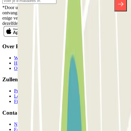
*Door u in te schrijven aanvaardt u ons Privacybeleid voor het
ontvangen van commerciële communicatie van Parclick. Zonder
enige verplichting kunt u zich uitschrijven wanneer u maar wilt in
dezelfde nieuwsbrief.
Over Parclick
Wie we zijn
Hoe het werkt
Onze parkeergarages
Zullen we samenwerken?
Professionals
Leverancier parkeren
Filialen
Contact
Neem contact met ons op
FAQ