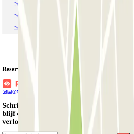
Parkeren in Parijs
Parkeren in Venetië
Parkeren in Station Venetië Mestre
Parkeren in Rome
Parkeren in Milaan
Parkeren in Verona
Reserveringsgegevens
Schrijf je in voor onze nieuwsbrief en
blijf op de hoogte van kortingen,
verlotingen en vele andere verrassingen.