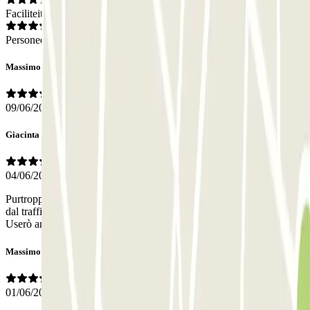
Faciliteiten
Personeel
Massimo Cuzzola
09/06/2026
Giacinta
04/06/2026
Purtroppo l’accesso non per responsabilità del garage è reso faticoso
dal traffico. Più agevole l’uscita. Parcheggio e prenotazione perfetti.
Userò ancora il vs servizio.
Massimo Cuzzola
01/06/2026