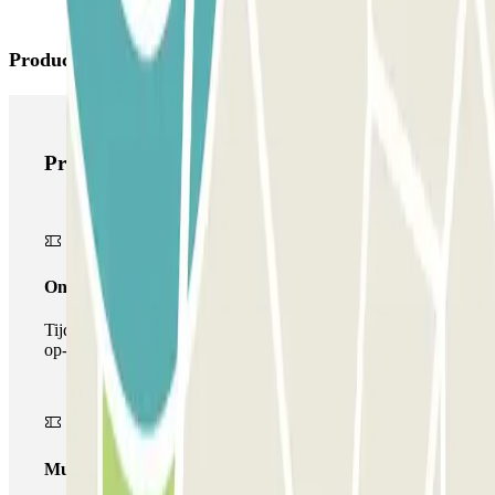
Producten van Parclick
Producten van Parclick
Onepass
Tijdens je verblijf kun je de parkeerplaats maar één keer
op- en afrijden.
Multiparking pass