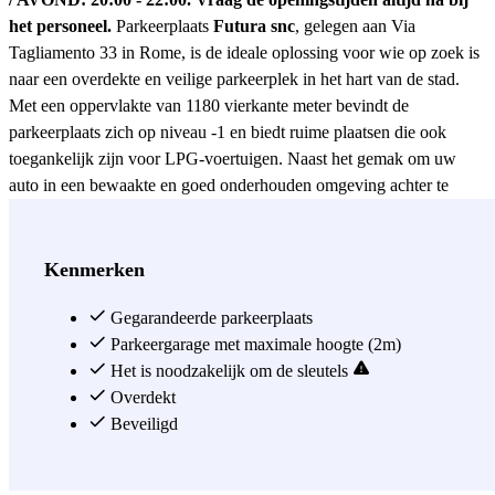
het personeel.
Parkeerplaats
Futura snc
, gelegen aan Via
Tagliamento 33 in Rome, is de ideale oplossing voor wie op zoek is
naar een overdekte en veilige parkeerplek in het hart van de stad.
Met een oppervlakte van 1180 vierkante meter bevindt de
parkeerplaats zich op niveau -1 en biedt ruime plaatsen die ook
toegankelijk zijn voor LPG-voertuigen. Naast het gemak om uw
auto in een bewaakte en goed onderhouden omgeving achter te
laten, is er een extra autowasservice beschikbaar, ideaal voor wie
zijn auto glanzend terug wil na een dag in de stad. De locatie van
Parkeerplaats Futura is strategisch: gelegen in de wijk Coppedè, een
Kenmerken
van de meest charmante gebieden van Rome, omgeven door
historische gebouwen in Liberty- en Art Deco-stijl, een waar
Gegarandeerde parkeerplaats
architectonisch juweel. Op korte afstand ligt de Trieste-wijk met zijn
Parkeergarage met maximale hoogte (2m)
winkels, restaurants en trendy locaties, evenals het beroemde Piazza
Het is noodzakelijk om de sleutels
Mincio met de Fontana delle Rane, een must-see voor zowel
Overdekt
toeristen als inwoners. De nabijheid van Villa Borghese biedt de
Beveiligd
mogelijkheid om te ontspannen in een van de mooiste parken van de
hoofdstad, terwijl het MACRO, het Museum voor Hedendaagse