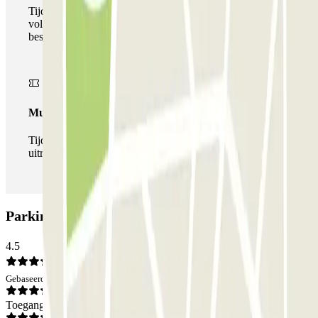
Tijdens uw verblijf kunt u gebruik maken van het
volledige netwerk van parkeergarages van deze operator,
beschikbaar bij Parclick.
Multipass
Tijdens je verblijf kun je de parkeerplaats zo vaak in- en
uitrijden als je wilt.
Parking Futura: Beoordelingen
4.5
Gebaseerd op 10 meningen
Toegang