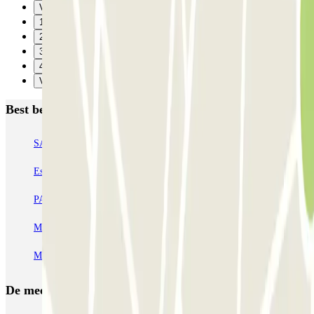
Vorige
1
2
3
4
Verzenden
Best beoordeelde parkeergarages in Rome
SABA Piazza di Spagna - Villa Borghese
Tuscolana
Esquilino (Roma)
MONDIAL Laparelli
Supergarage Metronio
PARK ROMA COLOMBO
Park Roma Ostiense
MUOVIAMO Parioli
MUOVIAMO Flaminio
MUOVIAMO Pinciano
De meest geboekte
parkings