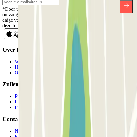
*Door u in te schrijven aanvaardt u ons Privacybeleid voor het
ontvangen van commerciële communicatie van Parclick. Zonder
enige verplichting kunt u zich uitschrijven wanneer u maar wilt in
dezelfde nieuwsbrief.
Over Parclick
Wie we zijn
Hoe het werkt
Onze parkeergarages
Zullen we samenwerken?
Professionals
Leverancier parkeren
Filialen
Contact
Neem contact met ons op
FAQ