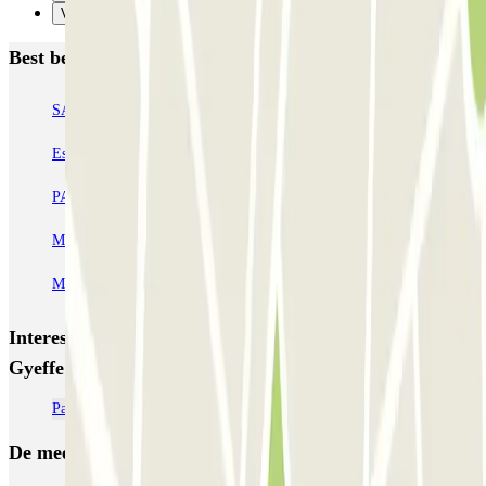
Verzenden
Best beoordeelde parkeergarages in Rome
SABA Piazza di Spagna - Villa Borghese
Tuscolana
Esquilino (Roma)
MONDIAL Laparelli
Supergarage Metronio
PARK ROMA COLOMBO
Park Roma Ostiense
MUOVIAMO Parioli
MUOVIAMO Flaminio
MUOVIAMO Pinciano
Interessante plaatsen en evenementen dichtbij Parking
Gyeffe
Parkeren Vaticaanstad Rome | Goedkope parkeergarages
De meest geboekte
parkings