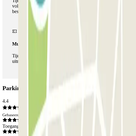
Tijdens uw verblijf kunt u gebruik maken van het
volledige netwerk van parkeergarages van deze operator,
beschikbaar bij Parclick.
Multipass
Tijdens je verblijf kun je de parkeerplaats zo vaak in- en
uitrijden als je wilt.
Parking Gyeffe: Beoordelingen
4.4
Gebaseerd op 50 meningen
Toegang