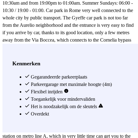
10:30am and from 19:00pm to 01:00am. Summer Sundays: 06:00 -
10:30 / 19:00 - 01:00. Car park in Rome very well connected to the
whole city by public transport. The Gyeffe car park is not too far
from the Aurelio neighborhood and the entrance is very easy to find
if you arrive by car, thanks to its good location, only a few metres
away from the Via Boccea, which connects to the Cornelia bypass
and links directly to the SS1 state highway and the Vía Aurelia. The
Gyeffe car park is quite close to the Pineto Regional Urban Park and
the Villa Giovanelli, and is a good option for parking close to the
Kenmerken
Vatican City, where you can visit the St. Peter's Square, the St.
Peter's Basilica, the Sistine Chapel, the Apostolic Palace, the Vatican
Gegarandeerde parkeerplaats
Museums and the Vatican Art Museum. Leaving your car at the
Parkeergarage met maximale hoogte (4m)
Gyeffe car park is also ideal for parking in the Villa Doria Pamphili.
Flexibel inrijden
This great monumental public park in Rome is just 15 minutes
Toegankelijk voor mindervaliden
walking from the Gyeffe car park, as well as the Villa Piccolomini.
Het is noodzakelijk om de sleutels
A little closer to the Gyeffe car park, in just 10 minutes on foot, you
Overdekt
can find the Villa Carpegna, which houses Rome's Fondazione
Quadriennale; and at just 300 metres, you can find the Cornelia
station on metro line A, which in very little time can get you to the