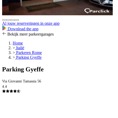
Al jouw reserveringen in onze app
Download the app
Bekijk meer parkeergarages
Home
>
Italië
>
Parkeren Rome
>
Parking Gyeffe
Parking Gyeffe
Via Giovanni Tamassia 56
4.4