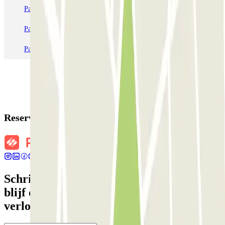
Parkeren in Parijs
Parkeren in Venetië
Parkeren in Station Venetië Mestre
Parkeren in Rome
Parkeren in Milaan
Parkeren in Verona
Reserveringsgegevens
Schrijf je in voor onze nieuwsbrief en
blijf op de hoogte van kortingen,
verlotingen en vele andere verrassingen.