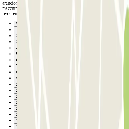
arancione. Aperto fino alle 01:00 di notte. Prezzo ottimo! La tua
macchina al sicuro per una cifra accettabile con i servizi vicini. Ci
rivedremo di sicuro! Top!
Vorige
1
2
3
4
5
6
7
8
9
10
11
12
13
14
15
16
17