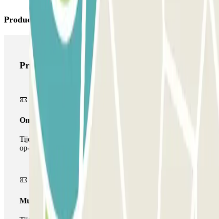
Producten van Parclick
Producten van Parclick
Onepass
Tijdens je verblijf kun je de parkeerplaats maar één keer
op- en afrijden.
Multiparking pass