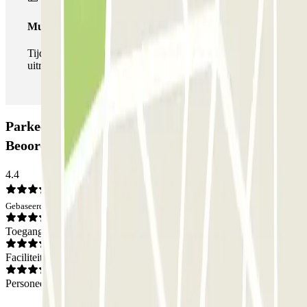
Multipass
Tijdens je verblijf kun je de parkeerplaats zo vaak in- en
uitrijden als je wilt.
Parkeergarage SABA Cola di Rienzo:
Beoordelingen
4.4
Gebaseerd op 239 meningen
Toegang
Faciliteiten
Personeel