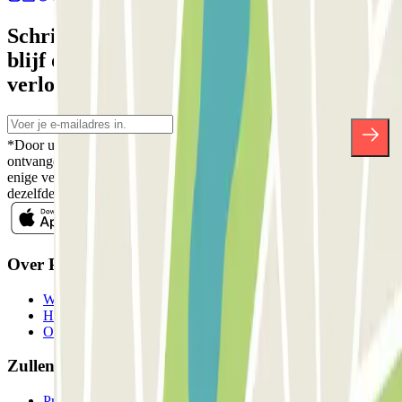
Schrijf je in voor onze nieuwsbrief en
blijf op de hoogte van kortingen,
verlotingen en vele andere verrassingen.
*Door u in te schrijven aanvaardt u ons Privacybeleid voor het
ontvangen van commerciële communicatie van Parclick. Zonder
enige verplichting kunt u zich uitschrijven wanneer u maar wilt in
dezelfde nieuwsbrief.
Over Parclick
Wie we zijn
Hoe het werkt
Onze parkeergarages
Zullen we samenwerken?
Professionals