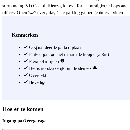
surrounding Via Cola di Rienzo, known for its prestigious shops and
offices. Open 24/7 every day. The parking garage features a video
surveillance system and an intercom system for 24-hour
communication with the Customer Support Center. Electric vehicle
charging service available.
Kenmerken
Zie meer
Gegarandeerde parkeerplaats
Parkeergarage met maximale hoogte (2.3m)
Flexibel inrijden
Het is noodzakelijk om de sleutels
Overdekt
Beveiligd
Hoe er te komen
Ingang parkeergarage