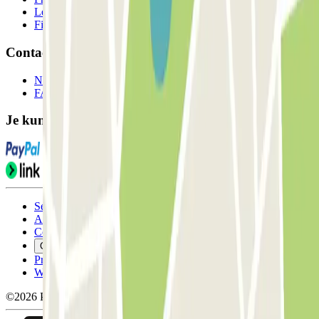
Leverancier parkeren
Filialen
Contact
Neem contact met ons op
FAQ
Je kunt deze betaalmethoden gebruiken:
Servicevoorwaarden
Annuleringsvoorwaarden
Cookiebeleid
Cookies beheren
Privacybeleid
Whistleblowing
©2026 Parclick. All rights reserved