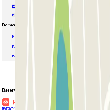
Parkeren Vaticaanstad Rome | Goedkope parkeergarages
Parkeer dichtbij het Colosseum
De meest geboekte
parkings
Parkeren in Parijs
Parkeren in Venetië
Parkeren in Station Venetië Mestre
Parkeren in Rome
Parkeren in Milaan
Parkeren in Verona
Reserveringsgegevens