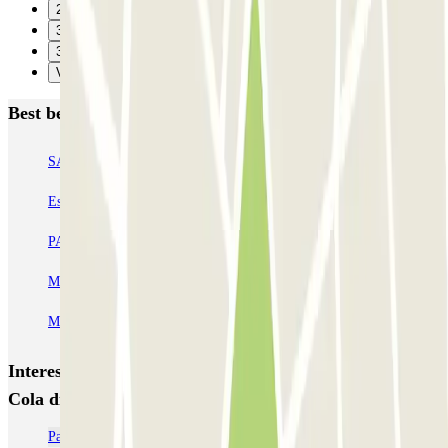
29
30
31
Verzenden
Best beoordeelde parkeergarages in Rome
SABA Piazza di Spagna - Villa Borghese
Tuscolana
Esquilino (Roma)
MONDIAL Laparelli
Supergarage Metronio
PARK ROMA COLOMBO
Park Roma Ostiense
MUOVIAMO Parioli
MUOVIAMO Flaminio
MUOVIAMO Pinciano
Interessante plaatsen en evenementen dichtbij SABA
Cola di Rienzo
Parkeren in Rome buiten ZTL