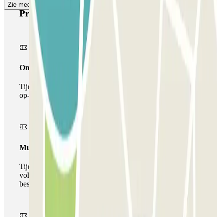
Zie meer
Producten van Parclick
Onepass
Tijdens je verblijf kun je de parkeerplaats maar één keer
op- en afrijden.
Multiparking pass
Tijdens uw verblijf kunt u gebruik maken van het
volledige netwerk van parkeergarages van deze operator,
beschikbaar bij Parclick.