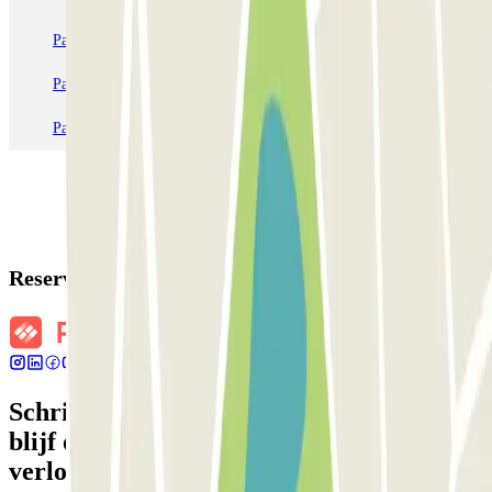
Parkeren in Parijs
Parkeren in Venetië
Parkeren in Station Venetië Mestre
Parkeren in Rome
Parkeren in Milaan
Parkeren in Verona
Reserveringsgegevens
Schrijf je in voor onze nieuwsbrief en
blijf op de hoogte van kortingen,
verlotingen en vele andere verrassingen.