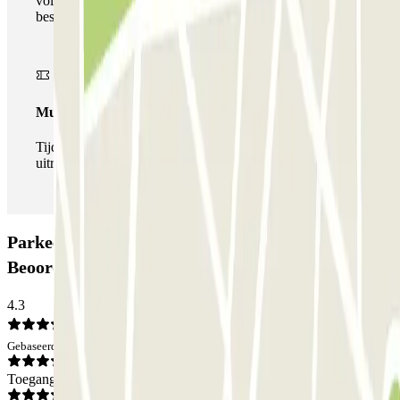
volledige netwerk van parkeergarages van deze operator,
beschikbaar bij Parclick.
Multipass
Tijdens je verblijf kun je de parkeerplaats zo vaak in- en
uitrijden als je wilt.
Parkeergarage ParkBee Prins Alexanderplein B:
Beoordelingen
4.3
Gebaseerd op 1 meningen
Toegang