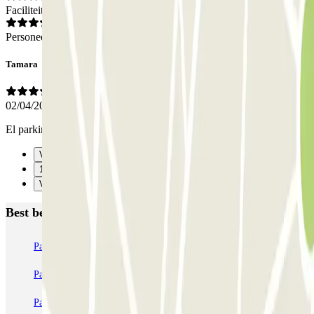
Faciliteiten
Personeel
Tamara
02/04/2024
El parking estaba bastante sucio
Vorige
1
Verzenden
Best beoordeelde parkeergarages in Rotterdam
ParkBee Arrivals
ParkBee Botersloot
ParkBee Groot Handelsgebouw P1
ParkBee Groot Handelsgebouw P2
ParkBee Oostplein