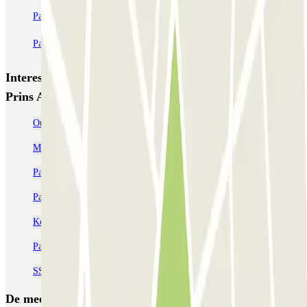
ParkBee Prins Alexanderplein B
ParkBee Tiendplein
ParkBee Wijnstraat 100
Q-Park Weena
Q-Park Rijnhaven
Interessante plaatsen en evenementen dichtbij ParkBee
Prins Alexanderplein B
Oude Haven Rotterdam parkeren
Markthallen Rotterdam parkeren | Parclick
Parkeren Rotterdam Centraal | Goedkope parkeergarage reserveren
Parkeren bij Nieuwe Luxor? Bespaar en reserveer via Parclick
Kop van Zuid parkeren | Parclick
Parkeren bij Rotterdam airport | Lang parkeren
SS Rotterdam parkeren | Parclick
De meest geboekte
parkings