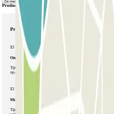
Zie meer
Producten van Parclick
Producten van Parclick
Onepass
Tijdens je verblijf kun je de parkeerplaats maar één keer
op- en afrijden.
Multiparking pass
Tijdens uw verblijf kunt u gebruik maken van het