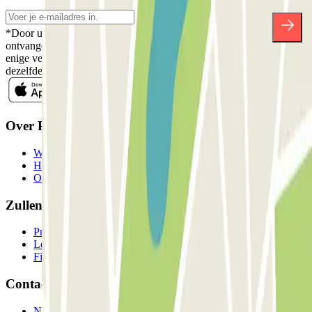
*Door u in te schrijven aanvaardt u ons Privacybeleid voor het
ontvangen van commerciële communicatie van Parclick. Zonder
enige verplichting kunt u zich uitschrijven wanneer u maar wilt in
dezelfde nieuwsbrief.
Over Parclick
Wie we zijn
Hoe het werkt
Onze parkeergarages
Zullen we samenwerken?
Professionals
Leverancier parkeren
Filialen
Contact
Neem contact met ons op