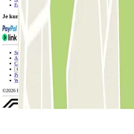
FAQ
Je kunt deze betaalmethoden gebruiken:
Servicevoorwaarden
Annuleringsvoorwaarden
Cookiebeleid
Cookies beheren
Privacybeleid
Whistleblowing
©2026 Parclick. All rights reserved