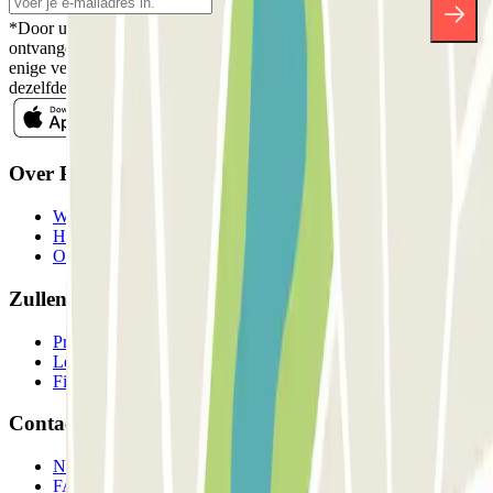
*Door u in te schrijven aanvaardt u ons Privacybeleid voor het
ontvangen van commerciële communicatie van Parclick. Zonder
enige verplichting kunt u zich uitschrijven wanneer u maar wilt in
dezelfde nieuwsbrief.
Over Parclick
Wie we zijn
Hoe het werkt
Onze parkeergarages
Zullen we samenwerken?
Professionals
Leverancier parkeren
Filialen
Contact
Neem contact met ons op
FAQ