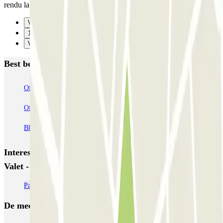
rendu la voiture au retour
Vorige
1
Verzenden
Best beoordeelde parkeergarages in Tillé
Officiel P1 AÉROPORT PARIS-BEAUVAIS
Officiel P3 AÉROPORT PARIS-BEAUVAIS
Blue Valet - Aéroport de Beauvais (BVA)
Interessante plaatsen en evenementen dichtbij Blue
Valet - Aéroport de Beauvais (BVA)
Parkeer op luchthaven Beauvais Tillé (BVA)
De meest geboekte
parkings