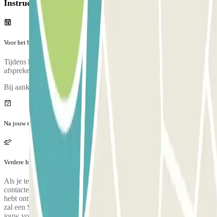
Instructies
Voor het begin van jouw reis
Tijdens het telefoongesprek zal iemand een ophaalpunt met je
afspreken.
Bij aankomst is er een inspectie van jouw voertuig.
Na jouw reis
Verdere Informatie
Als je terugkomt in de namiddag en jouw vlucht is vertraagd,
contacteer de parkeergarage zo snel mogelijk via het nummer dat je
hebt ontvangen in een SMS.TWEE UREN VOOR VERTREK: Je
zal een SMS ontvangen met het telefoonnumer van de persoon die
jouw voertuig op komt halen bij de terminal. Bel hem/haar 15