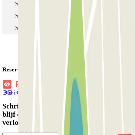
Parkeren in Parijs
Parkeren in Venetië
Parkeren in Station Venetië Mestre
Parkeren in Rome
Parkeren in Milaan
Parkeren in Verona
Reserveringsgegevens
Schrijf je in voor onze nieuwsbrief en
blijf op de hoogte van kortingen,
verlotingen en vele andere verrassingen.