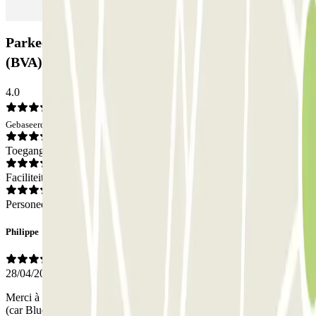
Parkeergarage Blue Valet - Aéroport de Beauvais
(BVA): Beoordelingen
4.0
Gebaseerd op 1 meningen
Toegang
Faciliteiten
Personeel
Philippe
28/04/2025
Merci à Wendy de BlueValet qui nous a dépanné en urgence à l'aller
(car BlueValet n'avait pas eu l'information par Parclick !) et qui a