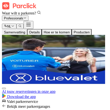
Waar wilt u parkeren?
Professionals
NL
Samenvatting
Details
Hoe er te komen
Producten
Al jouw reserveringen in onze app
Download the app
Valet parkeerservice
Bekijk meer parkeergarages