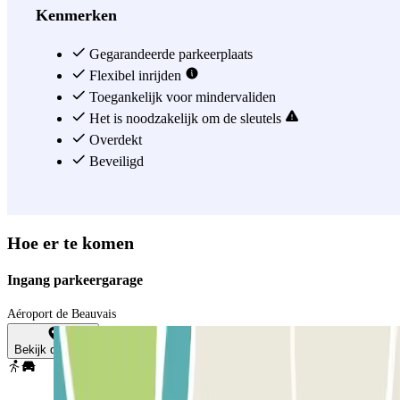
en veilige valetservice: reserveer uw parkeerplaats, lever uw
Kenmerken
voertuig af bij de drop-off zone en een valet parkeert het in een
beveiligde, afgesloten parkeergarage nabij de luchthaven. Boek nu
Gegarandeerde parkeerplaats
uw parkeerplaats bij Blue Valet – Luchthaven van Beauvais en reis
Flexibel inrijden
zorgeloos!
Toegankelijk voor mindervaliden
Het is noodzakelijk om de sleutels
Zie meer
Overdekt
Beveiligd
Hoe er te komen
Ingang parkeergarage
Aéroport de Beauvais
Bekijk de kaart