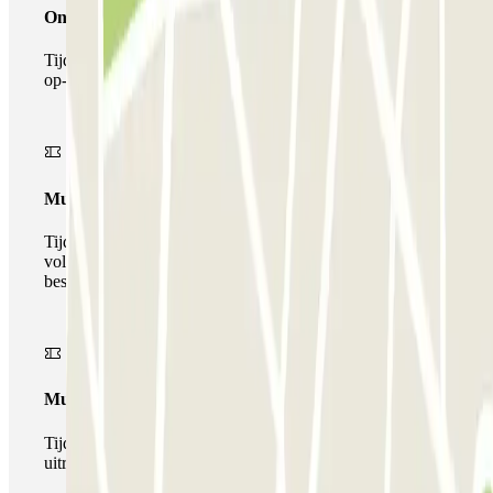
Onepass
Tijdens je verblijf kun je de parkeerplaats maar één keer
op- en afrijden.
Multiparking pass
Tijdens uw verblijf kunt u gebruik maken van het
volledige netwerk van parkeergarages van deze operator,
beschikbaar bij Parclick.
Multipass
Tijdens je verblijf kun je de parkeerplaats zo vaak in- en
uitrijden als je wilt.