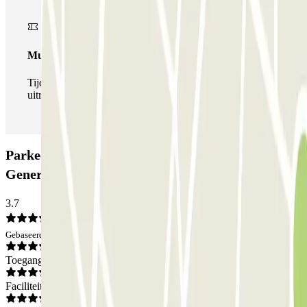
Multipass
Tijdens je verblijf kun je de parkeerplaats zo vaak in- en
uitrijden als je wilt.
Parkeergarage AENA Aeropuerto de Valladolid -
General P1: Beoordelingen
3.7
Gebaseerd op 1 meningen
Toegang
Faciliteiten