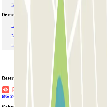
Parkeergarages op de luchthaven van Valladolid (VLL)
De meest geboekte
parkings
Parkeren in Parijs
Parkeren in Venetië
Parkeren in Station Venetië Mestre
Parkeren in Rome
Parkeren in Milaan
Parkeren in Verona
Reserveringsgegevens
Schrijf je in voor onze nieuwsbrief en