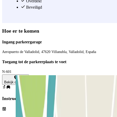
Offering convenience, security and affordable rates, this car park at
Overdekt
the Valladolid Airport has all the advantages you're looking for. It's
Beveiligd
never been so easy to park at the Valladolid Airport!
Zie meer
Hoe er te komen
Ingang parkeergarage
Aeropuerto de Valladolid, 47620 Villanubla, Valladolid, España
Toegang tot de parkeerplaats te voet
N-601
Bekijk de kaart
Instructies