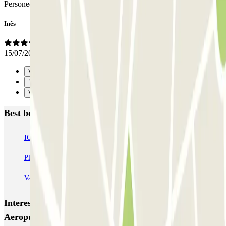
Personeel
Inês
15/07/2024
Vorige
1
Verzenden
Best beoordeelde parkeergarages in Valladolid
IC Plaza de Portugalete
SABA Estación Valladolid
Plaza del Milenio
Plaza de España - Inside Home
Valladolid Centro - Doctrinos
Interessante plaatsen en evenementen dichtbij AENA
Aeropuerto de Valladolid - General P1