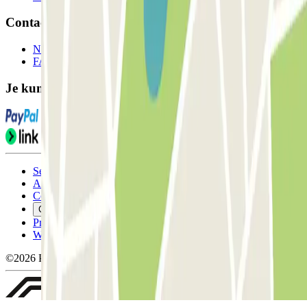
Contact
Neem contact met ons op
FAQ
Je kunt deze betaalmethoden gebruiken:
Servicevoorwaarden
Annuleringsvoorwaarden
Cookiebeleid
Cookies beheren
Privacybeleid
Whistleblowing
©2026 Parclick. All rights reserved