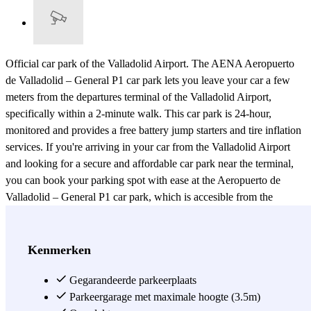
Official car park of the Valladolid Airport. The AENA Aeropuerto
de Valladolid – General P1 car park lets you leave your car a few
meters from the departures terminal of the Valladolid Airport,
specifically within a 2-minute walk. This car park is 24-hour,
monitored and provides a free battery jump starters and tire inflation
services. If you're arriving in your car from the Valladolid Airport
and looking for a secure and affordable car park near the terminal,
you can book your parking spot with ease at the Aeropuerto de
Valladolid – General P1 car park, which is accesible from the
Adenero-Gijon Highway. Thanks to this official and outdoor airport
car park, located in front of the arrivals and departures terminal of
the Valladolid Airport, you no longer have to worry about your
Kenmerken
vehicle, whether car or motorcycle. Save time and money with the
AENA Aeropuerto de Valladolid – General P1 car park by parking
Gegarandeerde parkeerplaats
2 minutes from your terminal. You won't find a closer car park.
Parkeergarage met maximale hoogte (3.5m)