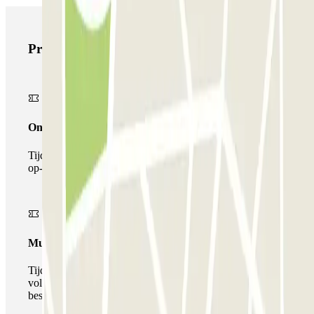
Producten van Parclick
Onepass
Tijdens je verblijf kun je de parkeerplaats maar één keer
op- en afrijden.
Multiparking pass
Tijdens uw verblijf kunt u gebruik maken van het
volledige netwerk van parkeergarages van deze operator,
beschikbaar bij Parclick.