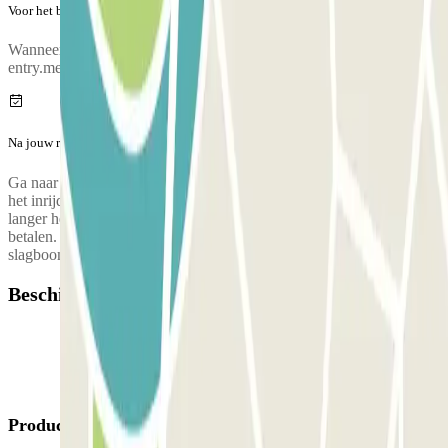
Voor het begin van jouw reis
Wanneer je aankomt bij de parkeergarage, kom binnen door
entry.method.aena
Na jouw reis
Ga naar de betaalautomaat om jouw kaartje, die je hebt gekregen bij
het inrijden, te valideren.
Locatie van de klantenservice:
Alleen als je
langer hebt geparkeerd dan gereserveerd moet je een andere prijs
betalen. Rijdt daarna naar de uitgang en gebruik het kaartje om de
slagboom te openen.
Beschikbare producten
Producten van Parclick