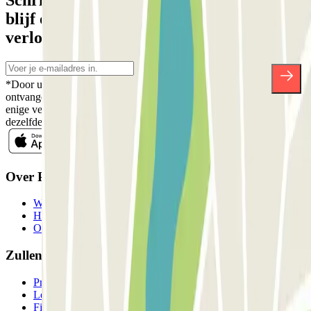
blijf op de hoogte van kortingen,
verlotingen en vele andere verrassingen.
*Door u in te schrijven aanvaardt u ons Privacybeleid voor het
ontvangen van commerciële communicatie van Parclick. Zonder
enige verplichting kunt u zich uitschrijven wanneer u maar wilt in
dezelfde nieuwsbrief.
Over Parclick
Wie we zijn
Hoe het werkt
Onze parkeergarages
Zullen we samenwerken?
Professionals
Leverancier parkeren
Filialen