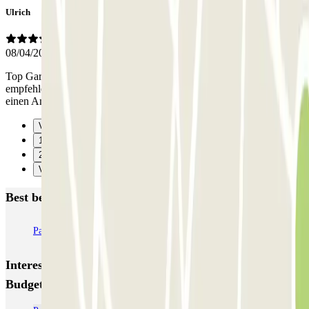
Ulrich
08/04/2026
Top Garage zu einem mehr als fairen Preis. Kann man nur
empfehlen. Positiv gehört zu Ibis Budget Hotel und man hat immer
einen Ansprechpartner.
Vorige
1
2
Verzenden
Best beoordeelde parkeergarages in Vanves
Paris Convention Centre - Paris Expo Porte de Versailles Zenpark
Interessante plaatsen en evenementen dichtbij Ibis
Budget - Plateau de Vanves Zenpark