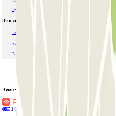
Parkeren bij de Porte de Vanves de Paris
Sportpaleis Arena Paris Sud parkeren
De meest geboekte
parkings
Parkeren in Parijs
Parkeren in Venetië
Parkeren in Station Venetië Mestre
Parkeren in Rome
Parkeren in Milaan
Parkeren in Verona
Reserveringsgegevens