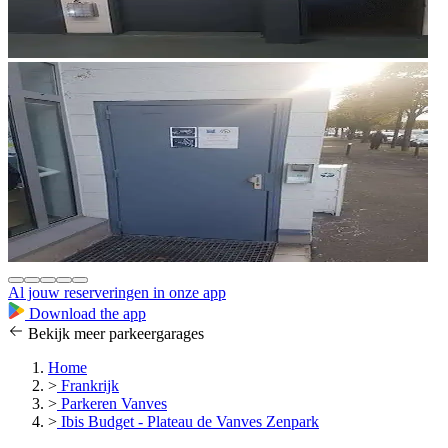
Al jouw reserveringen in onze app
Download the app
Bekijk meer parkeergarages
Home
>
Frankrijk
>
Parkeren Vanves
>
Ibis Budget - Plateau de Vanves Zenpark