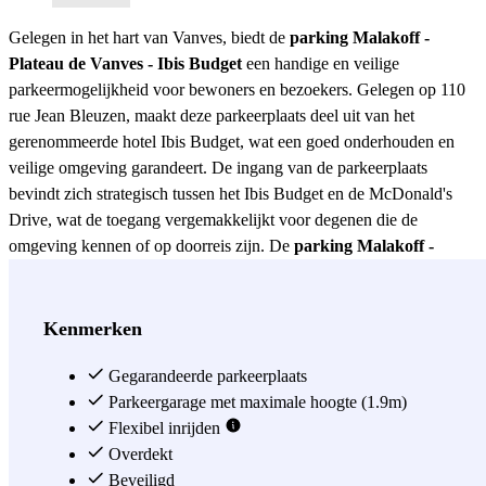
Gelegen in het hart van Vanves, biedt de
parking Malakoff -
Plateau de Vanves - Ibis Budget
een handige en veilige
parkeermogelijkheid voor bewoners en bezoekers. Gelegen op 110
rue Jean Bleuzen, maakt deze parkeerplaats deel uit van het
gerenommeerde hotel Ibis Budget, wat een goed onderhouden en
veilige omgeving garandeert. De ingang van de parkeerplaats
bevindt zich strategisch tussen het Ibis Budget en de McDonald's
Drive, wat de toegang vergemakkelijkt voor degenen die de
omgeving kennen of op doorreis zijn. De
parking Malakoff -
Plateau de Vanves - Ibis Budget
is ideaal voor degenen die een
veilige plek zoeken om hun voertuig achter te laten terwijl ze
genieten van de lokale attracties of zaken doen in de stad. De locatie
Kenmerken
is perfect voor degenen die Vanves willen verkennen zonder zich
zorgen te maken over parkeren, aangezien het slechts een paar
Gegarandeerde parkeerplaats
stappen verwijderd is van belangrijke bezienswaardigheden.
Parkeergarage met maximale hoogte (1.9m)
Bovendien is de ingang van de parkeerplaats handig gelegen direct
Flexibel inrijden
aan de voorkant wanneer men onder de poort toegang krijgt,
Overdekt
waardoor het eenvoudig te vinden is, zelfs voor minder ervaren
Beveiligd