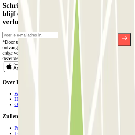
Schrijf je in voor onze nieuwsbrief en
blijf op de hoogte van kortingen,
verlotingen en vele andere verrassingen.
*Door u in te schrijven aanvaardt u ons Privacybeleid voor het
ontvangen van commerciële communicatie van Parclick. Zonder
enige verplichting kunt u zich uitschrijven wanneer u maar wilt in
dezelfde nieuwsbrief.
Over Parclick
Wie we zijn
Hoe het werkt
Onze parkeergarages
Zullen we samenwerken?
Professionals
Leverancier parkeren