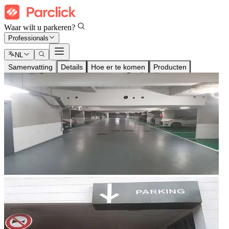
Waar wilt u parkeren?
Professionals
NL
Samenvatting
Details
Hoe er te komen
Producten