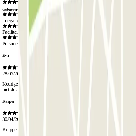
Gebaseerd op 6 meningen
Toegang
Faciliteiten
Personeel
Eva
28/05/2026
Keurige ondergronds parkeerplaats. Het openen van de garagedeur
met de app werkte fantastisch.
Kasper
30/04/2026
Krappe ingang