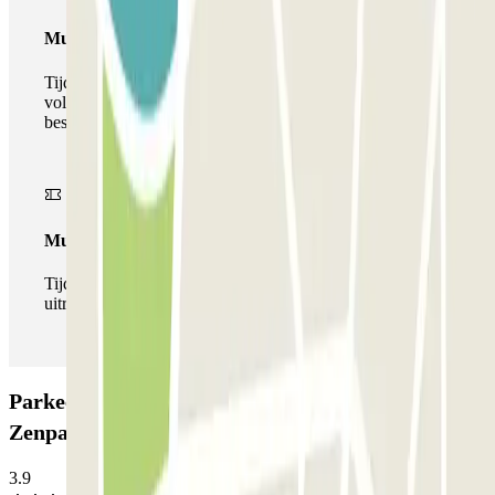
Multiparking pass
Tijdens uw verblijf kunt u gebruik maken van het
volledige netwerk van parkeergarages van deze operator,
beschikbaar bij Parclick.
Multipass
Tijdens je verblijf kun je de parkeerplaats zo vaak in- en
uitrijden als je wilt.
Parkeergarage Ibis Budget - Plateau de Vanves
Zenpark: Beoordelingen
3.9