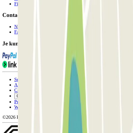
Filialen
Contact
Neem contact met ons op
FAQ
Je kunt deze betaalmethoden gebruiken:
Servicevoorwaarden
Annuleringsvoorwaarden
Cookiebeleid
Cookies beheren
Privacybeleid
Whistleblowing
©2026 Parclick. All rights reserved