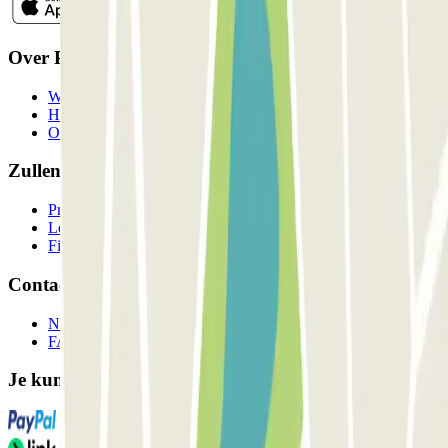
Over Parclick
Wie we zijn
Hoe het werkt
Onze parkeergarages
Zullen we samenwerken?
Professionals
Leverancier parkeren
Filialen
Contact
Neem contact met ons op
FAQ
Je kunt deze betaalmethoden gebruiken: