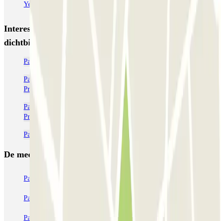
Yellowpark Marseille - Service Navette
Interessante plaatsen en evenementen
dichtbij Yellowpark Marseille - Service Navette
Parkeergarage op Luchthaven Marseille Provence (MRS)
Parkeerplaatsen dichtbij Terminal 2 bij het vliegveld van Marseille
Provence (MRS)
Parkeerplaatsen dichtbij Terminal 1 bij het vliegveld van Marseille
Provence (MRS)
Parkeren in de buurt van Cruise Terminal Marseille
De meest geboekte
parkings
Parkeren in Parijs
Parkeren in Venetië
Parkeren in Station Venetië Mestre
Parkeren in Rome
Parkeren in Milaan
Parkeren in Verona