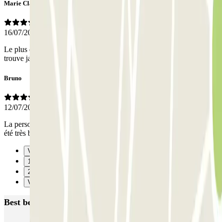
Marie Claire
16/07/2026
Le plus difficile est de trouver le parking Sans mon GPS je ne le
trouve jamais du 1er coup
Bruno
12/07/2026
La personne qui m'a accueilli à l'aller était la même qu'au retour et a
été très bien. Bon service.
Vorige
1
2
Verzenden
Best beoordeelde parkeergarages in Vitrolles