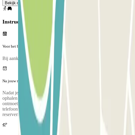
Bekijk de kaart
Instructies
Voor het begin van jouw reis
Bij aankomst is er een inspectie van jouw voertuig.
Na jouw reis
Nadat je je bagage hebt verzameld, bel je de parkeerplaats om het
ophalen te regelen. Tijdens dit gesprek zal iemand je het
ontmoetingspunt bij de luchthaventerminal bevestigen. Het
telefoonnummer van de parkeerplaats wordt verstrekt zodra de
reservering is gemaakt.