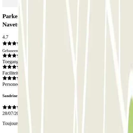
Parkeergarage Yellowpark Marseille - Service
Navette: Beoordelingen
4.7
Gebaseerd op 6 meningen
Toegang
Faciliteiten
Personeel
Sandrine
28/07/2026
Toujours parfait merci a tous