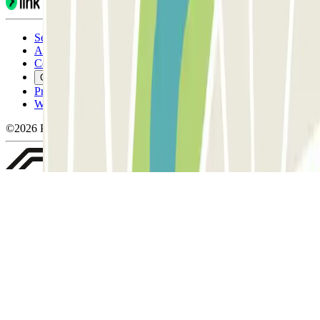
Servicevoorwaarden
Annuleringsvoorwaarden
Cookiebeleid
Cookies beheren
Privacybeleid
Whistleblowing
©2026 Parclick. All rights reserved