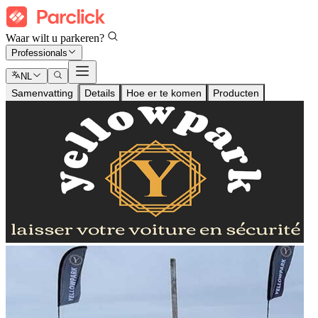
Waar wilt u parkeren?
Professionals
NL
Samenvatting
Details
Hoe er te komen
Producten