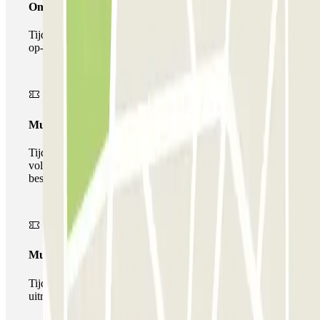
Onepass
Tijdens je verblijf kun je de parkeerplaats maar één keer
op- en afrijden.
Multiparking pass
Tijdens uw verblijf kunt u gebruik maken van het
volledige netwerk van parkeergarages van deze operator,
beschikbaar bij Parclick.
Multipass
Tijdens je verblijf kun je de parkeerplaats zo vaak in- en
uitrijden als je wilt.