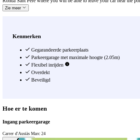
Ronda Sant Pere where you will be able to leave your car near the poin
Zie meer
Kenmerken
Gegarandeerde parkeerplaats
Parkeergarage met maximale hoogte (2.05m)
Flexibel inrijden
Overdekt
Beveiligd
Hoe er te komen
Ingang parkeergarage
Carrer d'Ausiàs Marc 24