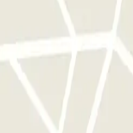
frijden.
erk van parkeergarages van deze operator, beschikbaar bij Parclick.
als je wilt.