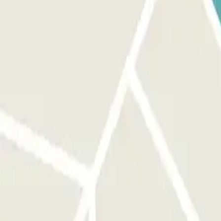
ag: 8u tot 19u. Zaterdag: 10 tot 19 uur. Gesloten op zon- en
EL: Gebruik de code die je op de voucher ziet om buiten de