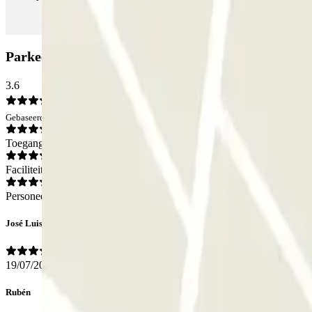
Parkeergarage AUMASA - Ronda Sant Pere: Beoor
3.6
Gebaseerd op 93 meningen
Toegang
Faciliteiten
Personeel
José Luis
19/07/2026
Rubén