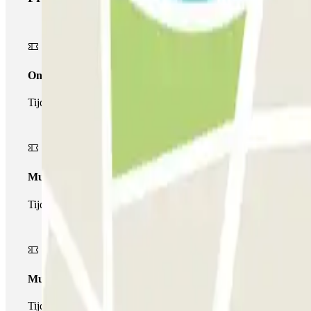
Onepass
Tijdens je verblijf kun je de parkeerplaats maar één keer op- en a
Multiparking pass
Tijdens uw verblijf kunt u gebruik maken van het volledige netw
Multipass
Tijdens je verblijf kun je de parkeerplaats zo vaak in- en uitrijden 