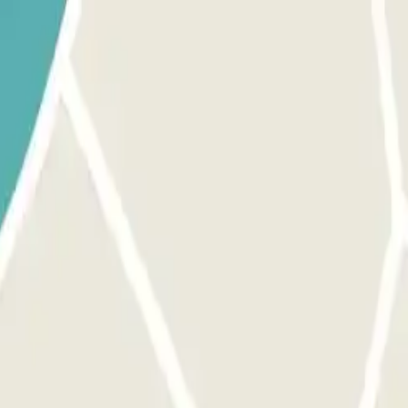
 De openingstijden van het personeel zijn als volgt: Maandag tot vrijd
k met een toetsenbord. BUITEN DE OPENINGSTIJDEN VAN HET PERSONE