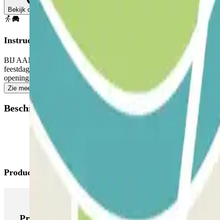
Bekijk de kaart
Instructies
BIJ AANKOMST: Ga de parkeerplaats op en parkeer op een vrije plaats.
feestdagen, maar buiten deze tijden 24 uur per dag toegankelij
openingsuren van het personeel je in- en uitgangen te openen.
Zie meer
Beschikbare producten
Producten van Parclick
Producten van Parclick