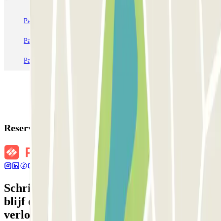
Parkeren in Parijs
Parkeren in Venetië
Parkeren in Station Venetië Mestre
Parkeren in Rome
Parkeren in Milaan
Parkeren in Verona
Reserveringsgegevens
Schrijf je in voor onze nieuwsbrief en
blijf op de hoogte van kortingen,
verlotingen en vele andere verrassingen.