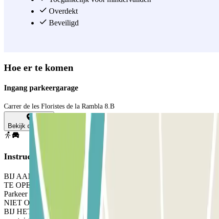
Overdekt
Beveiligd
Hoe er te komen
Ingang parkeergarage
Carrer de les Floristes de la Rambla 8.B
Bekijk de kaart
Instructies
BIJ AANKOMST: Rij de parkeergarage in. OM DE SLAGBOOM
TE OPENEN: Stop en de kentekenlezer herkent uw voertuig.
Parkeer op een willekeurige vrije plaats. ALS DE SLAGBOOM
NIET OPENT: Gebruik de intercom om je reservering te valideren.
BIJ HET UITRIJDEN: Stop en de kentekenlezer herkent uw