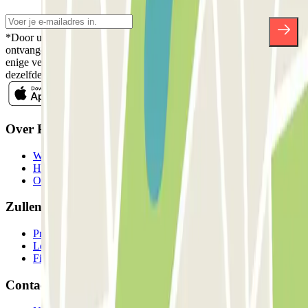
*Door u in te schrijven aanvaardt u ons Privacybeleid voor het
ontvangen van commerciële communicatie van Parclick. Zonder
enige verplichting kunt u zich uitschrijven wanneer u maar wilt in
dezelfde nieuwsbrief.
Over Parclick
Wie we zijn
Hoe het werkt
Onze parkeergarages
Zullen we samenwerken?
Professionals
Leverancier parkeren
Filialen
Contact