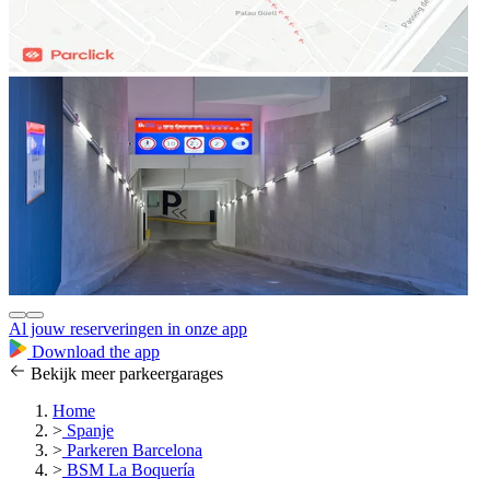
Al jouw reserveringen in onze app
Download the app
Bekijk meer parkeergarages
Home
>
Spanje
>
Parkeren Barcelona
>
BSM La Boquería