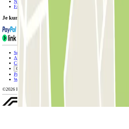
Neem contact met ons op
FAQ
Je kunt deze betaalmethoden gebruiken:
Servicevoorwaarden
Annuleringsvoorwaarden
Cookiebeleid
Cookies beheren
Privacybeleid
Whistleblowing
©2026 Parclick. All rights reserved