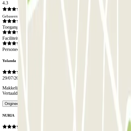
4.3
Gebaseerd op 296 meningen
Toegang
Faciliteiten
Personeel
Yolanda
29/07/2026
Makkelijk te bereiken, te betreden, te verlaten.... zeer goede locatie
-
Vertaald met AI
Origineel bekijken
NURIA