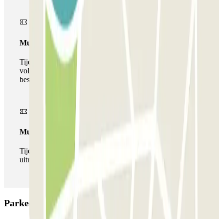
Multiparking pass
Tijdens uw verblijf kunt u gebruik maken van het
volledige netwerk van parkeergarages van deze operator,
beschikbaar bij Parclick.
Multipass
Tijdens je verblijf kun je de parkeerplaats zo vaak in- en
uitrijden als je wilt.
Parkeergarage BSM La Boquería: Beoordelingen