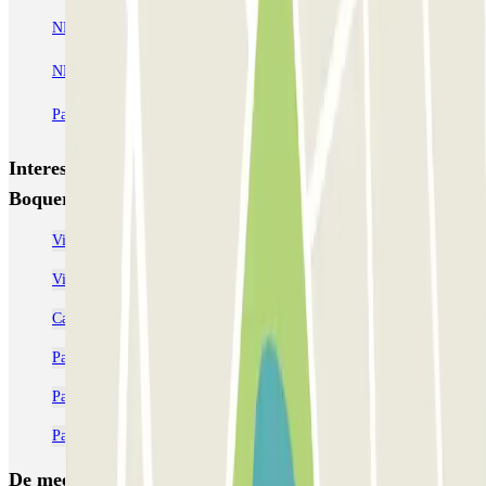
NN Santaló
NN Urgell 2
NN Borrell
NN Valencia III
NN Rocafort
Torre Nuñez i Navarro
BSM Moll de la Fusta
Parking Viajeros
BSM Flos i Calcat
BSM Rius i Taulet
Interessante plaatsen en evenementen dichtbij BSM La
Boquería
Vind een parkeergarage dichtbij Mercado de la Boquería
Vind een parkeerplaats dichtbij Hotel 1898, Barcelona
Camper parkeren Barcelona
Parkeer dichtbij het Poliorama Theater
Parkeer in de buurt van de Gotische wijk
Parkeergarages in de buurt van Ciutat Vella - Barcelona
De meest geboekte
parkings