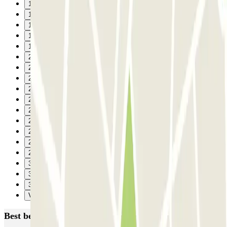
15
16
17
18
19
20
21
22
23
24
25
26
27
28
29
30
31
32
Verzenden
Best beoordeelde parkeergarages in Barcelona