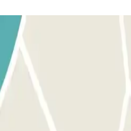
ENEN: Stop en de kentekenlezer herkent uw voertuig. Parkeer o
BIJ HET UITRIJDEN: Stop en de kentekenlezer herkent uw voert
et in- en uitrijden.