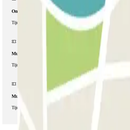
Onepass
Tijdens je verblijf kun je de parkeerplaats maar één keer op- en a
Multiparking pass
Tijdens uw verblijf kunt u gebruik maken van het volledige netw
Multipass
Tijdens je verblijf kun je de parkeerplaats zo vaak in- en uitrijden 