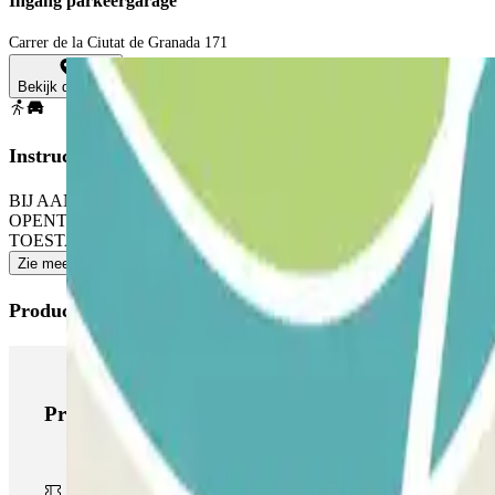
Ingang parkeergarage
Carrer de la Ciutat de Granada 171
Bekijk de kaart
Instructies
BIJ AANKOMST: Rij de parkeergarage in. OM DE SLAGBOOM TE OP
OPENT: Gebruik de intercom om je reservering te valideren. 
TOESTAAT: Volg dezelfde procedure zoals hiervoor beschreven voor h
Zie meer
Producten van Parclick
Producten van Parclick