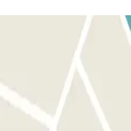
p een willekeurige vrije plaats. ALS DE SLAGBOOM NIET
uig. ALS UW BOEKING ONGELIMITEERD IN- EN UITRIJDEN