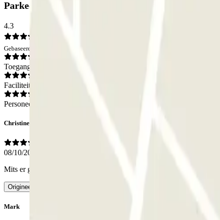
Parkeergarage BSM Ona Glòries: Beoordelingen
4.3
Gebaseerd op 133 meningen
Toegang
Faciliteiten
Personeel
Christine
08/10/2025
Mits er geen fouten worden gemaakt in het kenteken, is alles perfect
-
Origineel bekijken
Mark