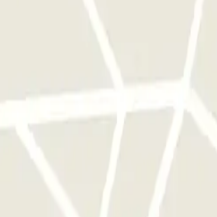
frijden.
erk van parkeergarages van deze operator, beschikbaar bij Parclick.
als je wilt.