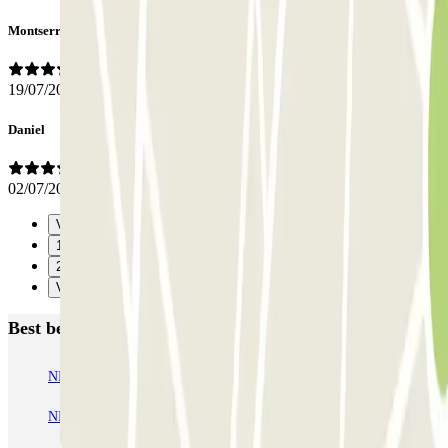
Montserrat
19/07/2026
Daniel
02/07/2026
Vorige
1
2
Verzenden
Best beoordeelde parkeergarages in Barcelona
NN Santaló
NN Urgell 2
NN Borrell
NN Valencia III
NN Rocafort
Torre Nuñez i Navarro
BSM Moll de la Fusta