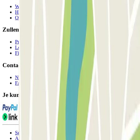
Wie we zijn
Hoe het werkt
Onze parkeergarages
Zullen we samenwerken?
Professionals
Leverancier parkeren
Filialen
Contact
Neem contact met ons op
FAQ
Je kunt deze betaalmethoden gebruiken:
Servicevoorwaarden
Annuleringsvoorwaarden