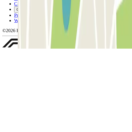
Cookiebeleid
Cookies beheren
Privacybeleid
Whistleblowing
©2026 Parclick. All rights reserved