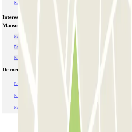
Parking Viajeros
BSM Flos i Calcat
BSM Rius i Taulet
Interessante plaatsen en evenementen dichtbij Bypark
Manso Paral·lel
Parkeren dichtbij Avenida del Paral-lel
Parkeer dichtbij de wijk Poble Sec
Parkeren dichtbij Fira Barcelona
De meest geboekte
parkings
Parkeren in Parijs
Parkeren in Venetië
Parkeren in Station Venetië Mestre
Parkeren in Rome
Parkeren in Milaan
Parkeren in Verona