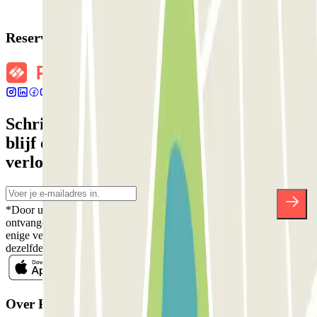
Reserveringsgegevens
Schrijf je in voor onze nieuwsbrief en
blijf op de hoogte van kortingen,
verlotingen en vele andere verrassingen.
*Door u in te schrijven aanvaardt u ons Privacybeleid voor het
ontvangen van commerciële communicatie van Parclick. Zonder
enige verplichting kunt u zich uitschrijven wanneer u maar wilt in
dezelfde nieuwsbrief.
Over Parclick