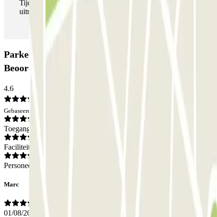
Tijdens je verblijf kun je de parkeerplaats zo vaak in- en
uitrijden als je wilt.
Parkeergarage Bypark Manso Paral·lel:
Beoordelingen
4.6
Gebaseerd op 4 meningen
Toegang
Faciliteiten
Personeel
Marc
01/08/2026