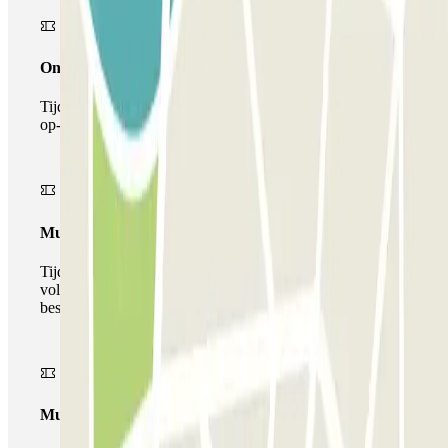
Onepass
Tijdens je verblijf kun je de parkeerplaats maar één keer
op- en afrijden.
Multiparking pass
Tijdens uw verblijf kunt u gebruik maken van het
volledige netwerk van parkeergarages van deze operator,
beschikbaar bij Parclick.
Multipass