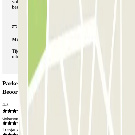
volledige netwerk van parkeergarages van deze operator,
beschikbaar bij Parclick.
Multipass
Tijdens je verblijf kun je de parkeerplaats zo vaak in- en
uitrijden als je wilt.
Parkeergarage Comerç 32 - El Born Promoparc:
Beoordelingen
4.3
Gebaseerd op 4 meningen
Toegang