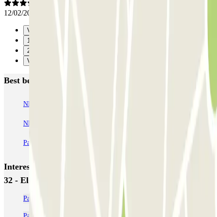
12/02/2026
Vorige
1
2
Verzenden
Best beoordeelde parkeergarages in Barcelona
NN Santaló
NN Urgell 2
NN Borrell
NN Valencia III
NN Rocafort
Torre Nuñez i Navarro
BSM Moll de la Fusta
Parking Viajeros
BSM Flos i Calcat
BSM Rius i Taulet
Interessante plaatsen en evenementen dichtbij Comerç
32 - El Born Promoparc
Parkeergarages in de buurt van Mercado de Santa Caterina
Parkeergarages in El Born