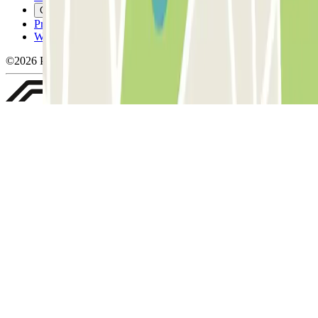
Cookies beheren
Privacybeleid
Whistleblowing
©2026 Parclick. All rights reserved