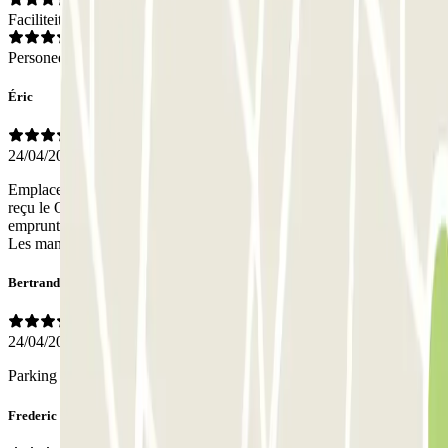
Faciliteiten
Personeel
Éric
24/04/2026
Emplacement parfait pour notre séjour ! Nous n'avons toutefois pas
reçu le QR code permettant d'ouvrir la porte piéton. Nous avons
emprunté le passage voiture. Les toilettes étaient également fermées.
Les manoeuvres ne sont pas si faciles à l'intérieur...
Bertrand
24/04/2026
Parking sécurisé et réservation conseillée car pratique et moins cher.
Frederic