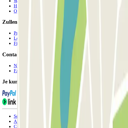
Wie we zijn
Hoe het werkt
Onze parkeergarages
Zullen we samenwerken?
Professionals
Leverancier parkeren
Filialen
Contact
Neem contact met ons op
FAQ
Je kunt deze betaalmethoden gebruiken:
Servicevoorwaarden
Annuleringsvoorwaarden
Cookiebeleid