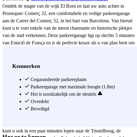
Ontdek de magie van de wijk El Born en laat uw auto achter in
Promoparc Comerç 32, een comfortabele en veilige parkeergarage
aan de Carrer del Comerç 32, in het hart van Barcelona. Van hieruit
kunt u te voet enkele van de meest charmante en historische plekjes
van de stad verkennen. Deze parkeergarage ligt op slechts 5 minuten
van Estació de França en is de perfecte keuze als u van plan bent om
met de trein naar andere plaatsen in Catalonië, Valencia of Alicante
te reizen. Maar als u gewoon wilt genieten van een dagje in de stad,
kunt u dankzij de ligging gemakkelijk naar de belangrijkste
Kenmerken
bezienswaardigheden in het centrum gaan. Vlakbij vindt u het
Museu Picasso, het Museu de la Xocolata en de spectaculaire
Gegarandeerde parkeerplaats
basiliek Santa Maria del Mar, onmisbare pareltjes van de oude
Parkeergarage met maximale hoogte (1.8m)
binnenstad. En als u liever een rustiger programma heeft, ligt het
Het is noodzakelijk om de sleutels
Parc de la Ciutadella op slechts 2 minuten lopen: een groene oase
Overdekt
waar u kunt wandelen, het Parlement van Catalonië kunt bezoeken,
Beveiligd
de Cascada Monumental kunt bewonderen of de dierentuin van
Barcelona kunt ontdekken. Vanaf Promoparc Comerç 32 – El Born
kunt u ook in een paar minuten lopen naar de Triomfboog, de
Hoe er te komen