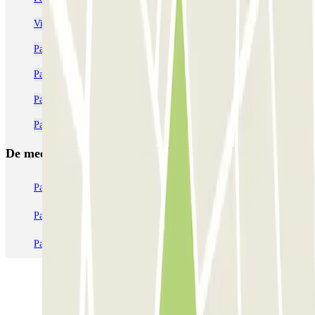
Vind een parkeerplaats dichtbij Park la Ciutadella
Parkeergarages in de buurt van de Arc de Triomf
Parkeergarages in de buurt van de Kathedraal van Barcelona
Parkeer dichtbij het Yurbban Trafalgar hotel, Barcelona
Parkeerplaatsen dichtbij Via Laietana
De meest geboekte
parkings
Parkeren in Parijs
Parkeren in Venetië
Parkeren in Station Venetië Mestre
Parkeren in Rome
Parkeren in Milaan
Parkeren in Verona