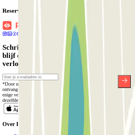
Reserveringsgegevens
Schrijf je in voor onze nieuwsbrief en
blijf op de hoogte van kortingen,
verlotingen en vele andere verrassingen.
*Door u in te schrijven aanvaardt u ons Privacybeleid voor het
ontvangen van commerciële communicatie van Parclick. Zonder
enige verplichting kunt u zich uitschrijven wanneer u maar wilt in
dezelfde nieuwsbrief.
Over Parclick