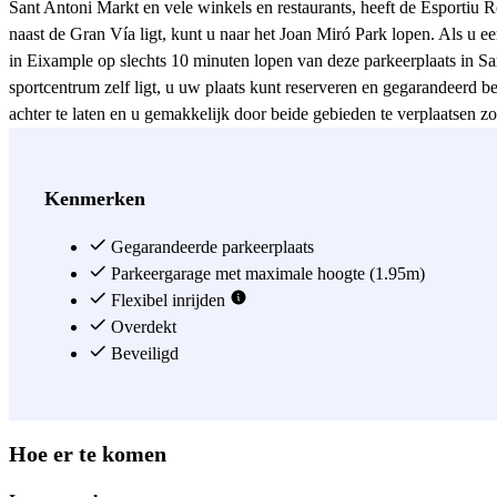
Sant Antoni Markt en vele winkels en restaurants, heeft de Esportiu 
naast de Gran Vía ligt, kunt u naar het Joan Miró Park lopen. Als u 
in Eixample op slechts 10 minuten lopen van deze parkeerplaats in San
sportcentrum zelf ligt, u uw plaats kunt reserveren en gegarandeerd 
achter te laten en u gemakkelijk door beide gebieden te verplaatsen z
Esportiu Rocafort, zodat u uw auto kunt verplaatsen zonder uw plaats t
metrohalte Rocafort die aansluit op lijn 1 van de metro in Barcelona.
parkeerplaats te reserveren en niets aan het toeval over te laten. Via
Kenmerken
parkeergarage van Sant Antoni tegen een zeer gunstige prijs reservere
in Barcelona's Eixample tegen de beste prijs!
Gegarandeerde parkeerplaats
Parkeergarage met maximale hoogte (1.95m)
Zie meer
Flexibel inrijden
Overdekt
Beveiligd
Hoe er te komen