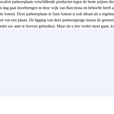
Rocafort parkeerplaats verschillende producten tegen de beste prijzen d
een dag gaat doorbrengen in deze wijk van Barcelona en behoefte heeft a
t Antoni. Deze parkeerplaats in Sant Antoni is ook ideaal als u regelma
bent van een plaats. De ligging van deze parkeergarage tussen de grenz
onder uw auto te hoeven gebruiken. Maar als u iets verder moet gaan, ku
e verliezen! Een ander alternatief als u zich wilt verplaatsen is het op
 We weten allemaal dat, als het gaat om het vinden van een parkeerplaat
 de Parclick-app kunt u uw reserveringen beheren en krijgt u toegang to
n van uren tot lange verblijven. Reserveer nu de Esportiu Rocafort par