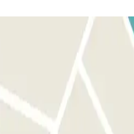
sbevestiging van Parclick en het parkeerticket. BIJ HET
TAAT: Gebruik de afstandsbediening die je hebt gekregen van