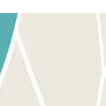
 willekeurige vrije plaats. Ga naar de informatiebalie met de boeking
personeel. ALS UW BOEKING ONGELIMITEERD IN- EN UITRIJDEN TOES