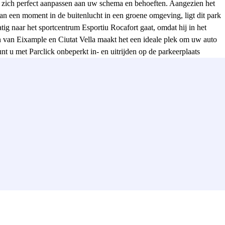
ie zich perfect aanpassen aan uw schema en behoeften. Aangezien het
an een moment in de buitenlucht in een groene omgeving, ligt dit park
tig naar het sportcentrum Esportiu Rocafort gaat, omdat hij in het
en van Eixample en Ciutat Vella maakt het een ideale plek om uw auto
nt u met Parclick onbeperkt in- en uitrijden op de parkeerplaats
enbaar vervoer, naast deze parkeergarage in Sant Antoni vindt u de
s in drukke wijken van Barcelona, het het beste is om uw
t de parking zonder een minuut te verliezen. Bovendien kunt u in deze
keerplaats, een parkeerplaats in Sant Antoni waarmee u kunt parkeren