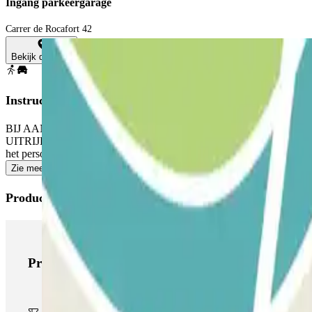
Ingang parkeergarage
Carrer de Rocafort 42
Bekijk de kaart
Instructies
BIJ AANKOMST: Neem de parkeerkaart uit de automaat. Parkeer op een
UITRIJDEN: Gebruik het kaartje dat je hebt gekregen van het 
het personeel.
Zie meer
Producten van Parclick
Producten van Parclick