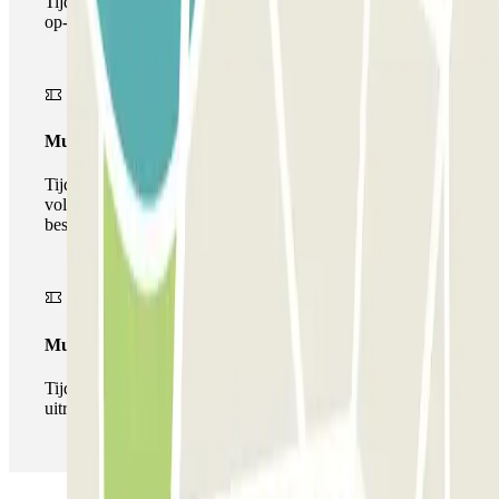
Tijdens je verblijf kun je de parkeerplaats maar één keer
op- en afrijden.
Multiparking pass
Tijdens uw verblijf kunt u gebruik maken van het
volledige netwerk van parkeergarages van deze operator,
beschikbaar bij Parclick.
Multipass
Tijdens je verblijf kun je de parkeerplaats zo vaak in- en
uitrijden als je wilt.