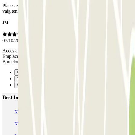
Places en forma estranya però amplies. Molta llum i netedat. No
vaig tenir contacte amb el personal, no em va caldre
JM
07/10/2025
Acces au parking avec sorties multiples sans pronleme.
Emplacements et allees plus larges que dans beaucoup de parking a
Barcelone.
Vorige
1
Verzenden
Best beoordeelde parkeergarages in Barcelona
NN Santaló
NN Urgell 2
NN Borrell
NN Valencia III
NN Rocafort
Torre Nuñez i Navarro
BSM Moll de la Fusta