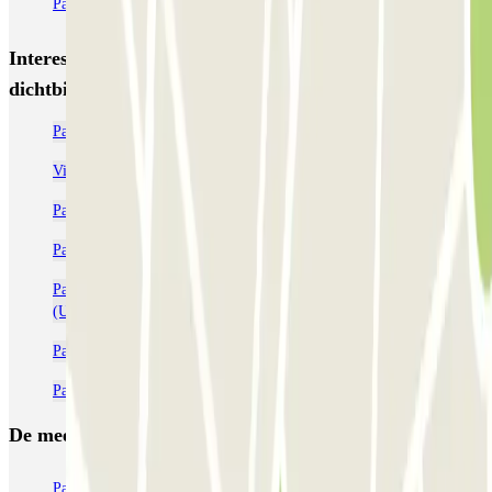
Parking Viajeros
BSM Flos i Calcat
BSM Rius i Taulet
Interessante plaatsen en evenementen
dichtbij Muntaner 555 Promoparc
Parkeergarages in de buurt van CosmoCaixa Barcelona
Vind een parkeergarage dichtbij Park Güell
Parkeerplaatsen dichtbij Plaza del Sol
Parkeergarages in de buurt van Avenida Diagonal
Parkeren dichtbij De Polytechnische universiteit van Catalonië
(UPC)
Parkeergarages dichtbij Plaza de la Vila de Gracia
Parkeergarage in de buurt van Eixample - Barcelona
De meest geboekte
parkings
Parkeren in Parijs
Parkeren in Venetië