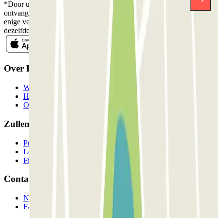
*Door u in te schrijven aanvaardt u ons Privacybeleid voor het
ontvangen van commerciële communicatie van Parclick. Zonder
enige verplichting kunt u zich uitschrijven wanneer u maar wilt in
dezelfde nieuwsbrief.
Over Parclick
Wie we zijn
Hoe het werkt
Onze parkeergarages
Zullen we samenwerken?
Professionals
Leverancier parkeren
Filialen
Contact
Neem contact met ons op
FAQ