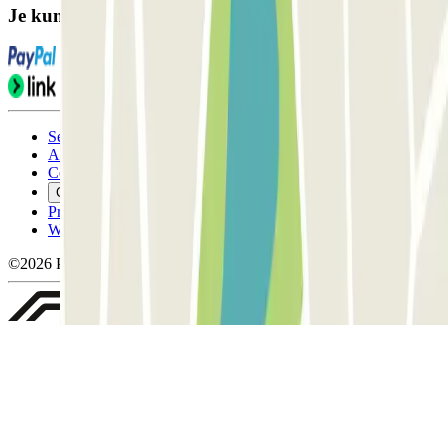
Je kunt deze betaalmethoden gebruiken:
Servicevoorwaarden
Annuleringsvoorwaarden
Cookiebeleid
Cookies beheren
Privacybeleid
Whistleblowing
©2026 Parclick. All rights reserved