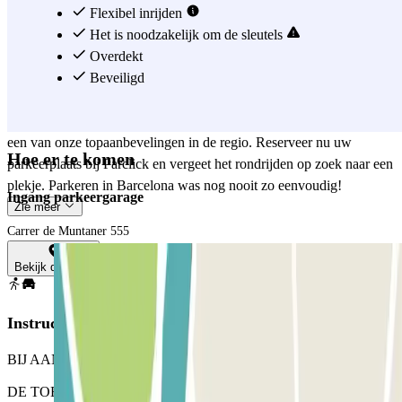
een modernistisch juweel van Antoni Gaudí. Bovendien is de
Flexibel inrijden
Avinguda Diagonal, een van de belangrijkste verkeersaders van
Het is noodzakelijk om de sleutels
Barcelona, ​​heel dichtbij, net als de stations Muntaner en Pàdua
Overdekt
FGC, die snelle verbindingen bieden naar alle delen van de stad. Bij
Beveiligd
Parclick weten we hoe belangrijk het is om gemakkelijk en veilig te
kunnen parkeren in Barcelona. Daarom is Parking Muntaner 555
een van onze topaanbevelingen in de regio. Reserveer nu uw
Hoe er te komen
parkeerplaats bij Parclick en vergeet het rondrijden op zoek naar een
plekje. Parkeren in Barcelona was nog nooit zo eenvoudig!
Ingang parkeergarage
Zie meer
Carrer de Muntaner 555
Bekijk de kaart
Instructies
BIJ AANKOMST: Ga de parkeerplaats op.
DE TOEGANGSHEK OPENEN: Stop voor de slagboom. De