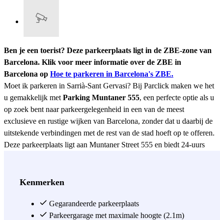
Ben je een toerist? Deze parkeerplaats ligt in de ZBE-zone van
Barcelona. Klik voor meer informatie over de ZBE in
Barcelona op
Hoe te parkeren in Barcelona's ZBE.
Moet ik parkeren in Sarrià-Sant Gervasi? Bij Parclick maken we het
u gemakkelijk met
Parking Muntaner 555
, een perfecte optie als u
op zoek bent naar parkeergelegenheid in een van de meest
exclusieve en rustige wijken van Barcelona, ​​​​zonder dat u daarbij de
uitstekende verbindingen met de rest van de stad hoeft op te offeren.
Deze parkeerplaats ligt aan Muntaner Street 555 en biedt 24-uurs
toegang, camerabewaking en overdekte parkeerplaatsen, zodat uw
voertuig altijd veilig en beschermd staat. Dankzij de toplocatie en de
uitgebreide voorzieningen is het een ideale optie voor zowel korte
Kenmerken
verblijven als voor mensen die dagelijks in Barcelona willen
parkeren. Vanaf hier bent u slechts een stap verwijderd van het
Gegarandeerde parkeerplaats
Plató-ziekenhuis, het Parc del Turó del Putxet en het Casa Vicens,
Parkeergarage met maximale hoogte (2.1m)