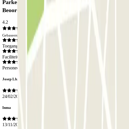
Parkeergarage Muntaner 555 Promoparc:
Beoordelingen
4.2
Gebaseerd op 3 meningen
Toegang
Faciliteiten
Personeel
Josep Lluis
24/02/2026
Inma
13/11/2025