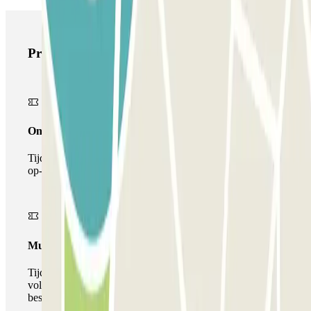
Producten van Parclick
Onepass
Tijdens je verblijf kun je de parkeerplaats maar één keer
op- en afrijden.
Multiparking pass
Tijdens uw verblijf kunt u gebruik maken van het
volledige netwerk van parkeergarages van deze operator,
beschikbaar bij Parclick.