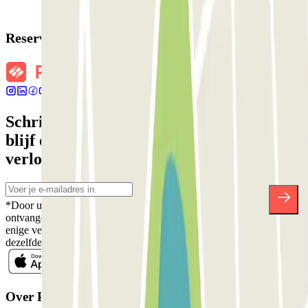
Reserveringsgegevens
Schrijf je in voor onze nieuwsbrief en
blijf op de hoogte van kortingen,
verlotingen en vele andere verrassingen.
*Door u in te schrijven aanvaardt u ons Privacybeleid voor het
ontvangen van commerciële communicatie van Parclick. Zonder
enige verplichting kunt u zich uitschrijven wanneer u maar wilt in
dezelfde nieuwsbrief.
Over Parclick