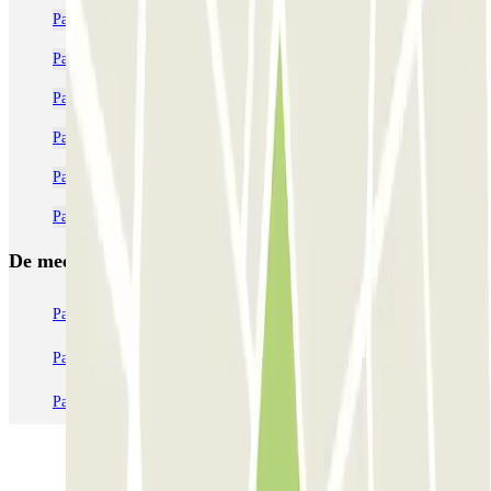
Parkeren bij Delta Brussel | Parclick
Parking Louizalaan | Goedkoop parkeren | Parclick
Parkeren Natuurhistorisch Museum Brussel | Goedkoop reserveren
Parkeren Europees Parlement Brussel (Europese Wijk)
Parking Naamsepoort Brussel | Goedkoop parkeren | Parclick
Parkeren Wetstraat Brussel | Goedkoop reserveren | Parclick
De meest geboekte
parkings
Parkeren in Parijs
Parkeren in Venetië
Parkeren in Station Venetië Mestre
Parkeren in Rome
Parkeren in Milaan
Parkeren in Verona