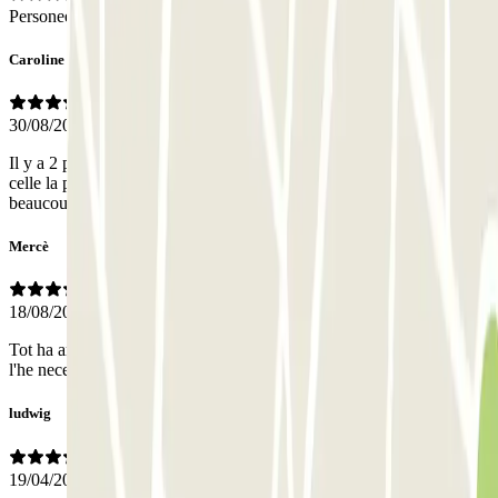
Personeel
Caroline
30/08/2025
Il y a 2 portes dans ce parking. Merci de bien préciser qu'il s'agit de
celle la plus éloignée soit la deuxième. Sinon très bon parking
beaucoup de places libres faciles d'accès.
Mercè
18/08/2025
Tot ha anat perfecte. Del personal no dic res perquè no hi ha I no
l'he necessitat
ludwig
19/04/2025