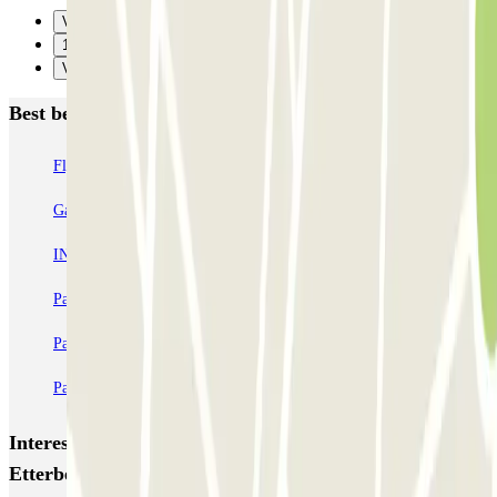
Vorige
1
Verzenden
Best beoordeelde parkeergarages in Brussel
Fly Parking - Aéroport Bruxelles Zaventem
Gare de Bruxelles-Midi ECTOR - Service Voiturier
INDIGO Brussel Royal
ParkBee Emile Delva Laeken
ParkBee Etterbeek Plaine
ParkBee Flagey Malibran
ParkBee Linthout Sint-Michel
ParkBee Parc Duden
ParkBee Rue de la Longue Haie
ParkBee Rue du Trône
Interessante plaatsen en evenementen dichtbij ParkBee
Etterbeek Plaine