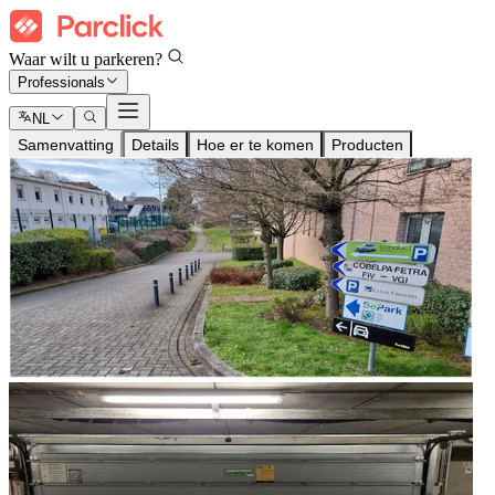
Waar wilt u parkeren?
Professionals
NL
Samenvatting
Details
Hoe er te komen
Producten