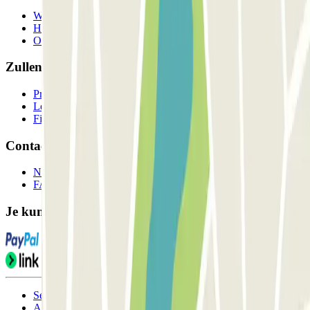
Wie we zijn
Hoe het werkt
Onze parkeergarages
Zullen we samenwerken?
Professionals
Leverancier parkeren
Filialen
Contact
Neem contact met ons op
FAQ
Je kunt deze betaalmethoden gebruiken:
Servicevoorwaarden
Annuleringsvoorwaarden