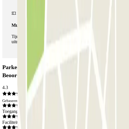
Multipass
Tijdens je verblijf kun je de parkeerplaats zo vaak in- en
uitrijden als je wilt.
Parkeergarage ParkBee Etterbeek Plaine:
Beoordelingen
4.3
Gebaseerd op 3 meningen
Toegang
Faciliteiten