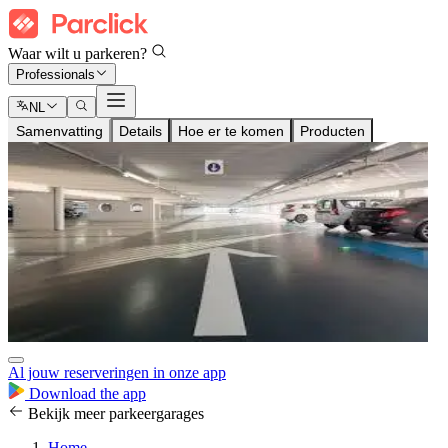
Waar wilt u parkeren?
Professionals
NL
Samenvatting
Details
Hoe er te komen
Producten
Al jouw reserveringen in onze app
Download the app
Bekijk meer parkeergarages
Home