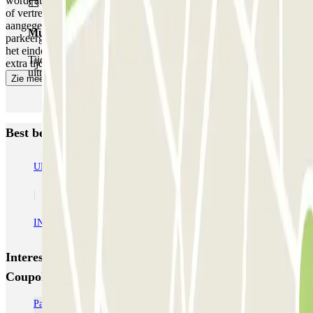
wordt automatisch extra tijd in rekening gebracht (of u nu aankomt
of vertrekt, voor of na de uren die in uw reservering zijn
aangegeven), afhankelijk van de lokale tarieven die de
Multipass
parkeergarage op dat moment beheert. In dat geval ontvangt u aan
het einde van uw reservering de kwitantie die overeenkomt met deze
Tijdens je verblijf kun je de parkeerplaats zo vaak in- en
extra tijd.
uitrijden als je wilt.
Zie meer
Best beoordeelde parkeergarages in Courbevoie
URBIS PARK Jacques Cartier (INDIGO) - La Défense - Courbevoie
INDIGO Centre - Grande Arche
Interessante plaatsen en evenementen dichtbij INDIGO
Coupole Regnault
Parkeer in de buurt van de Paris La Défense Arena (Plenitude