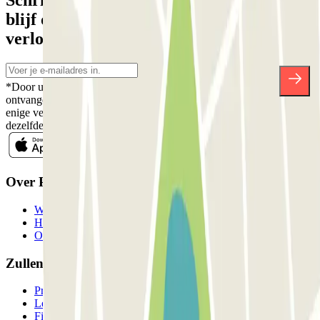
Schrijf je in voor onze nieuwsbrief en
blijf op de hoogte van kortingen,
verlotingen en vele andere verrassingen.
*Door u in te schrijven aanvaardt u ons Privacybeleid voor het
ontvangen van commerciële communicatie van Parclick. Zonder
enige verplichting kunt u zich uitschrijven wanneer u maar wilt in
dezelfde nieuwsbrief.
Over Parclick
Wie we zijn
Hoe het werkt
Onze parkeergarages
Zullen we samenwerken?
Professionals
Leverancier parkeren
Filialen