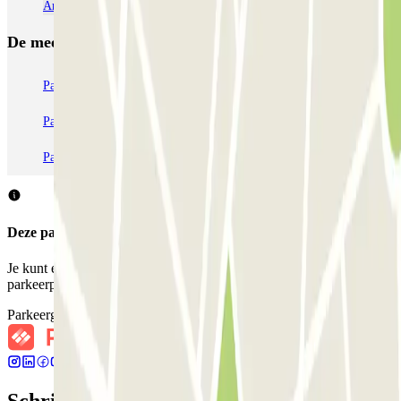
Arena)
De meest geboekte
parkings
Parkeren in Parijs
Parkeren in Venetië
Parkeren in Station Venetië Mestre
Parkeren in Rome
Parkeren in Milaan
Parkeren in Verona
Deze parkeergarage accepteert geen reserveringen via Parclick.
Je kunt echter reserveren bij een van de nabijgelegen
parkeerplaatsen die we voorstellen.
Parkeergarages bij mij in de buurt