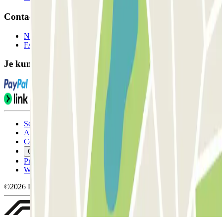
Contact
Neem contact met ons op
FAQ
Je kunt deze betaalmethoden gebruiken:
Servicevoorwaarden
Annuleringsvoorwaarden
Cookiebeleid
Cookies beheren
Privacybeleid
Whistleblowing
©2026 Parclick. All rights reserved