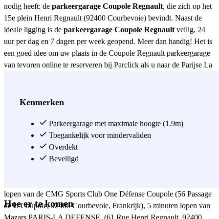
nodig heeft: de
parkeergarage Coupole Regnault
, die zich op het
15e plein Henri Regnault (92400 Courbevoie) bevindt. Naast de
ideale ligging is de
parkeergarage Coupole Regnault
veilig, 24
uur per dag en 7 dagen per week geopend. Meer dan handig! Het is
een goed idee om uw plaats in de Coupole Regnault parkeergarage
van tevoren online te reserveren bij Parclick als u naar de Parijse La
Défense Arena moet, want die is minder dan 15 minuten te voet
bereikbaar. Vanaf de parkeergarage Indigo Coupole Regnault
bevindt u zich op loopafstand van de RER La Défense Grande
Kenmerken
Arche, de ENSMI - École Nationale Supérieure du Management en
de Esplanade de la Défense. Om precies te zijn, u bevindt zich op
Parkeergarage met maximale hoogte (1.9m)
slechts 3 minuten lopen van de parking van Coupole Regnault (Tour
Toegankelijk voor mindervaliden
Coupole La Défense, 2 Place Jean Millier, 92078 Parijs, Frankrijk),
Overdekt
op enkele stappen van het Maison des associations Espace Regnault,
Beveiligd
de Confederatie van de Keramische Industrieën van Frankrijk (1
plein Henri Regnault #23, 92400 Courbevoie, Frankrijk ), 5 minuten
lopen van de CMG Sports Club One Défense Coupole (56 Passage
Hoe er te komen
de la Coupole, 92400 Courbevoie, Frankrijk), 5 minuten lopen van
Mazars PARIS-LA DEFENSE, (61 Rue Henri Regnault, 92400