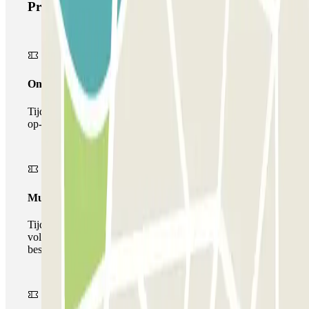
Producten van Parclick
Onepass
Tijdens je verblijf kun je de parkeerplaats maar één keer
op- en afrijden.
Multiparking pass
Tijdens uw verblijf kunt u gebruik maken van het
volledige netwerk van parkeergarages van deze operator,
beschikbaar bij Parclick.