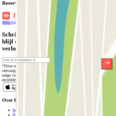
Reserveringsgegevens
Schrijf je in voor onze nieuwsbrief en
blijf op de hoogte van kortingen,
verlotingen en vele andere verrassingen.
*Door u in te schrijven aanvaardt u ons Privacybeleid voor het
ontvangen van commerciële communicatie van Parclick. Zonder
enige verplichting kunt u zich uitschrijven wanneer u maar wilt in
dezelfde nieuwsbrief.
Over Parclick
Wie we zijn
Hoe het werkt