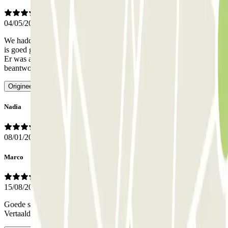
04/05/2026
We hadden een plek gereserveerd voor 13 dagen. De parkeerplaats
is goed gelegen, met voldoende brede plaatsen en 24-uurs toegang.
Er was altijd iemand, live of via de intercom, om onze vragen te
beantwoorden. En het tarief is helemaal correct
- Vertaald met AI
Origineel bekijken
Nadia
08/01/2026
Marco
15/08/2025
Goede service, geen negatieve meldingen om aan u door te geven
-
Vertaald met AI