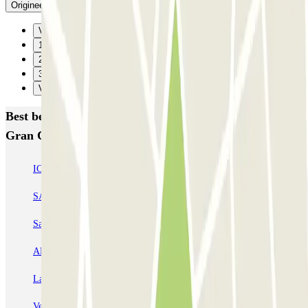
Origineel bekijken
Vorige
1
2
3
Verzenden
Best beoordeelde parkeergarages in Las Palmas de
Gran Canaria
IC Secretario Padilla
SABA Plaza España
SABA Edificios Múltiples
SABA Santa Catalina
San Telmo PARKIA
AENA Aeropuerto de Gran Canaria - General P1
Larga Estancia Gran Canaria-Aeropuerto AENA
Venegas - Plaza de los Derechos Humanos
Presidente Alvear