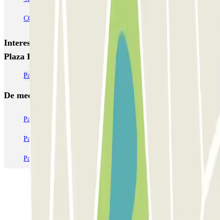
COPARK Arriaga
Interessante plaatsen en evenementen dichtbij SABA
Plaza España
Parkeren op de luchthaven van Gran Canária (LPA)
De meest geboekte
parkings
Parkeren in Parijs
Parkeren in Venetië
Parkeren in Station Venetië Mestre
Parkeren in Rome
Parkeren in Milaan
Parkeren in Verona