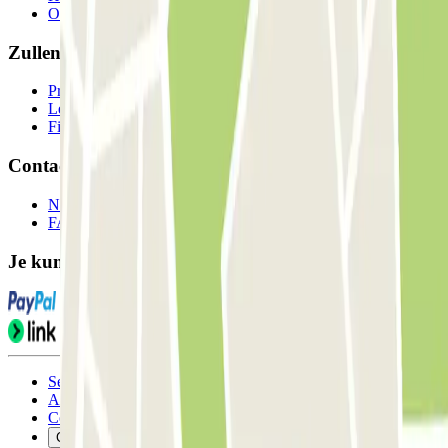
Onze parkeergarages
Zullen we samenwerken?
Professionals
Leverancier parkeren
Filialen
Contact
Neem contact met ons op
FAQ
Je kunt deze betaalmethoden gebruiken:
Servicevoorwaarden
Annuleringsvoorwaarden
Cookiebeleid
Cookies beheren