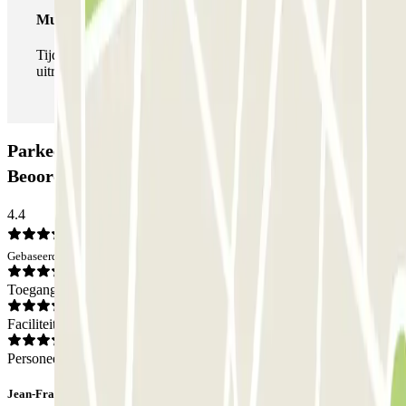
Multipass
Tijdens je verblijf kun je de parkeerplaats zo vaak in- en
uitrijden als je wilt.
Parkeergarage SABA Plaza España:
Beoordelingen
4.4
Gebaseerd op 9 meningen
Toegang
Faciliteiten
Personeel
Jean-François