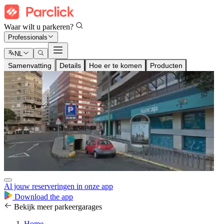
Waar wilt u parkeren?
Professionals
NL
Samenvatting
Details
Hoe er te komen
Producten
Al jouw reserveringen in onze app
Download the app
Bekijk meer parkeergarages
Home