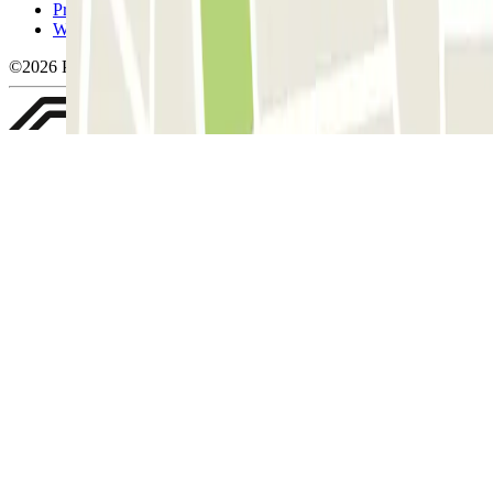
Privacybeleid
Whistleblowing
©2026 Parclick. All rights reserved