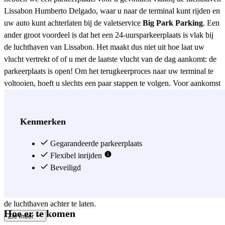
Lissabon Humberto Delgado, waar u naar de terminal kunt rijden en
uw auto kunt achterlaten bij de valetservice
Big Park Parking
. Een
ander groot voordeel is dat het een 24-uursparkeerplaats is vlak bij
de luchthaven van Lissabon. Het maakt dus niet uit hoe laat uw
vlucht vertrekt of of u met de laatste vlucht van de dag aankomt: de
parkeerplaats is open! Om het terugkeerproces naar uw terminal te
voltooien, hoeft u slechts een paar stappen te volgen. Voor aankomst
verzoeken wij u om circa 15 minuten voor aankomst te bellen naar
de parkeerplaats op het nummer dat op uw voucher staat. Iemand
van ons personeel haalt uw auto op en brengt deze naar de
Kenmerken
parkeerplaats. Voor de terugreis belt u, nadat u uw bagage heeft
opgehaald, het nummer dat op uw boekingsbevestiging staat. Het
Gegarandeerde parkeerplaats
personeel vertelt u dan waar u uw auto weer kunt ophalen. Om
Flexibel inrijden
helemaal te ontspannen en zeker te zijn van een plekje, reserveer je
Beveiligd
vooraf. Het boeken bij Parclick is heel eenvoudig, zowel online als
via de app. Binnen een paar minuten staat alles klaar om uw auto bij
de luchthaven achter te laten.
Hoe er te komen
Zie meer