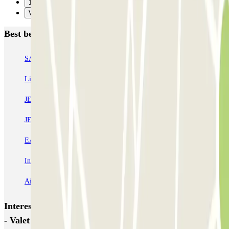
1
Verzenden
Best beoordeelde parkeergarages in Lissabon
SABA Estádio Universitário de Lisboa
Doca - Parque das Nações
Liberdade
Rua Alexandre Braga
JETPARK Aeroporto Lisboa - coberto
JETPARK Aeroporto Lisboa - descoberto
EASYPARKING Aeroporto Lisboa - P&R - coberto
Inspira Santa Marta
SABA Praça do Município
Airpark - Valet - Aeroporto Lisboa - indoor
Interessante plaatsen en evenementen dichtbij Bigpark
- Valet - Aeroporto Lisboa