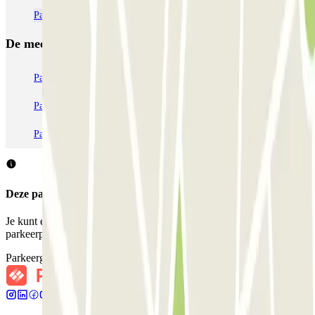
Parkeer op de luchthaven van Lissabon - Humberto Delgado (LIS)
De meest geboekte
parkings
Parkeren in Parijs
Parkeren in Venetië
Parkeren in Station Venetië Mestre
Parkeren in Rome
Parkeren in Milaan
Parkeren in Verona
Deze parkeergarage accepteert geen reserveringen via Parclick.
Je kunt echter reserveren bij een van de nabijgelegen
parkeerplaatsen die we voorstellen.
Parkeergarages bij mij in de buurt