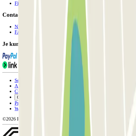
Filialen
Contact
Neem contact met ons op
FAQ
Je kunt deze betaalmethoden gebruiken:
Servicevoorwaarden
Annuleringsvoorwaarden
Cookiebeleid
Cookies beheren
Privacybeleid
Whistleblowing
©2026 Parclick. All rights reserved