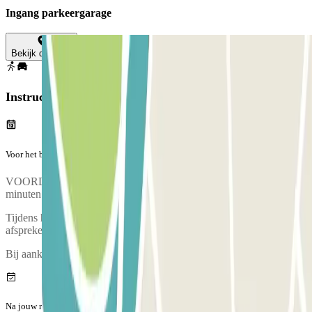
Ingang parkeergarage
Bekijk de kaart
Instructies
Voor het begin van jouw reis
VOORDAT U BIJ DE PARKEERPLAATS AANKOMT: bel 15
minuten voor aankomst zodat uw auto kan worden opgehaald.
Tijdens het telefoongesprek zal iemand een ophaalpunt met je
afspreken.
Bij aankomst is er een inspectie van jouw voertuig.
Na jouw reis