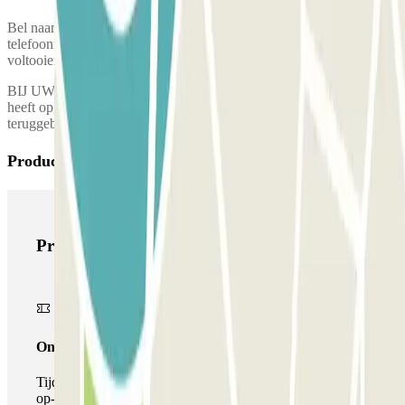
Bel naar de parkeergarage voor het ophalen van jouw auto. Het
telefoonnummer van de parkeergarage wordt gegeven na het
voltooien van de reservering
BIJ UW TERUGKEER: bel de parkeerplaats zodra u uw bagage
heeft opgehaald en ga naar de aankomsthal waar uw auto wordt
teruggebracht.
Producten van Parclick
Producten van Parclick
Onepass
Tijdens je verblijf kun je de parkeerplaats maar één keer
op- en afrijden.