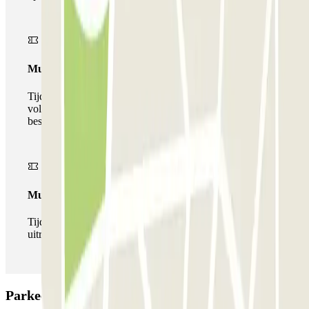
Multiparking pass
Tijdens uw verblijf kunt u gebruik maken van het
volledige netwerk van parkeergarages van deze operator,
beschikbaar bij Parclick.
Multipass
Tijdens je verblijf kun je de parkeerplaats zo vaak in- en
uitrijden als je wilt.
Parkeergarage Bigpark - Valet - Aeroporto