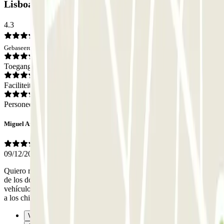
Lisboa: Beoordelingen
4.3
Gebaseerd op 1 meningen
Toegang
Faciliteiten
Personeel
Miguel Angel
09/12/2025
Quiero reseñar bien alto y claro la profesionalidad y el buen hacer
de los dos chóferes que nos recogieron y entregaron nuestros
vehículos durante nuestro viaje a Londres....recalcó gracias por todo
a los chicos que nos atendieron en Lisboa ??
Vorige