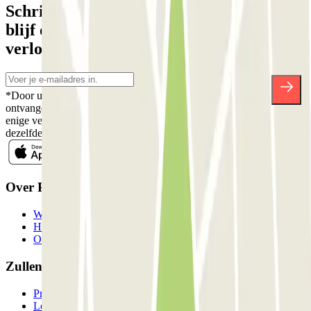
Schrijf je in voor onze nieuwsbrief en
blijf op de hoogte van kortingen,
verlotingen en vele andere verrassingen.
*Door u in te schrijven aanvaardt u ons Privacybeleid voor het
ontvangen van commerciële communicatie van Parclick. Zonder
enige verplichting kunt u zich uitschrijven wanneer u maar wilt in
dezelfde nieuwsbrief.
Over Parclick
Wie we zijn
Hoe het werkt
Onze parkeergarages
Zullen we samenwerken?
Professionals
Leverancier parkeren