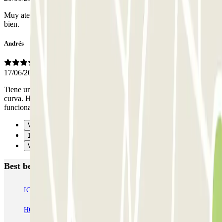
Muy atento el personal. Tanto Patricio como el encargado. Muy
bien.
Andrés
17/06/2026
Tiene una única rampa para entrar y salir, muy pronunciada y en
curva. Hay un semáforo que regula la entrada y salida pero no
funcionaba, con el consiguiente peligro.
Vorige
1
Verzenden
Best beoordeelde parkeergarages in Madrid
IC Alenza-Ponzano
CAPORAL Presidente Carmona Bernabéu
HOMELY Azcona
SABA Plaza de los Mostenses
EMT Recoletos