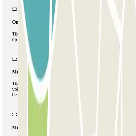
Onepass
Tijdens je verblijf kun je de parkeerplaats maar één keer
op- en afrijden.
Multiparking pass
Tijdens uw verblijf kunt u gebruik maken van het
volledige netwerk van parkeergarages van deze operator,
beschikbaar bij Parclick.
Multipass