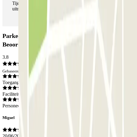
Tijdens je verblijf kun je de parkeerplaats zo vaak in- en
uitrijden als je wilt.
Parkeergarage Alberto Aguilera - Oporto:
Beoordelingen
3.8
Gebaseerd op 2 meningen
Toegang
Faciliteiten
Personeel
Miguel
20/06/2026