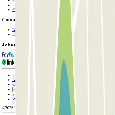
Professionals
Leverancier parkeren
Filialen
Contact
Neem contact met ons op
FAQ
Je kunt deze betaalmethoden gebruiken:
Servicevoorwaarden
Annuleringsvoorwaarden
Cookiebeleid
Cookies beheren
Privacybeleid
Whistleblowing
©2026 Parclick. All rights reserved