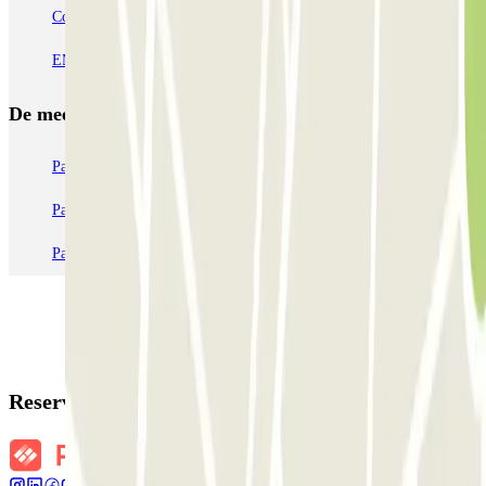
Coslada (Avenida de América)
Mundial
EMT Pedro Zerolo
EMT Marqués de Salamanca
Avenida de Portugal EMT
De meest geboekte
parkings
Parkeren in Parijs
Parkeren in Venetië
Parkeren in Station Venetië Mestre
Parkeren in Rome
Parkeren in Milaan
Parkeren in Verona
Reserveringsgegevens