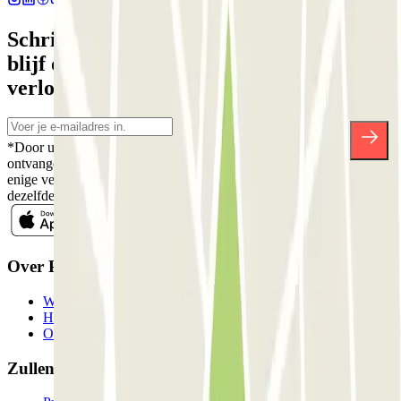
Schrijf je in voor onze nieuwsbrief en
blijf op de hoogte van kortingen,
verlotingen en vele andere verrassingen.
*Door u in te schrijven aanvaardt u ons Privacybeleid voor het
ontvangen van commerciële communicatie van Parclick. Zonder
enige verplichting kunt u zich uitschrijven wanneer u maar wilt in
dezelfde nieuwsbrief.
Over Parclick
Wie we zijn
Hoe het werkt
Onze parkeergarages
Zullen we samenwerken?