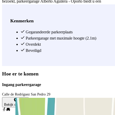
bezoekt, parkeergarage Alberto Aguilera - Oporto biedt u een
veilige, overdekte parkeerplaats die uw voertuig beschermt tegen de
weersomstandigheden. De aanwezige elektrische laadpalen maken
het bovendien een uitstekende optie voor bestuurders van elektrische
Kenmerken
en hybride voertuigen die het stadscentrum bezoeken. Reserveer uw
plek bij parkeergarage Alberto Aguilera - Oporto op voorhand en
Gegarandeerde parkeerplaats
geniet zorgeloos van alles wat Chamberí en het centrum van Madrid
Parkeergarage met maximale hoogte (2.1m)
te bieden hebben.
Overdekt
Beveiligd
Zie meer
Hoe er te komen
Ingang parkeergarage
Calle de Rodríguez San Pedro 29
Bekijk de kaart