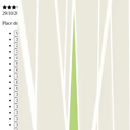
29/10/2025
Place de parking pas très adapté au SUV
Vorige
1
2
3
4
5
6
7
8
9
10
11
12
13
14
15