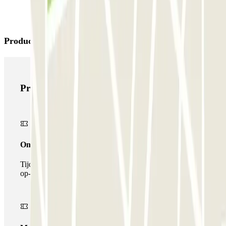
Producten van Parclick
Producten van Parclick
Onepass
Tijdens je verblijf kun je de parkeerplaats maar één keer
op- en afrijden.