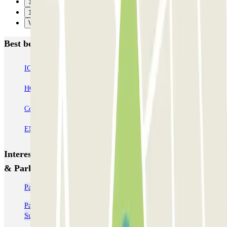
16
17
Verzenden
Best beoordeelde parkeergarages in Madrid
IC Alenza-Ponzano
CAPORAL Presidente Carmona Bernabéu
HOMELY Azcona
SABA Plaza de los Mostenses
EMT Recoletos
Coslada (Avenida de América)
Mundial
EMT Pedro Zerolo
EMT Marqués de Salamanca
Avenida de Portugal EMT
Interessante plaatsen en evenementen dichtbij AP Hotel
& Parking Madrid Aeropuerto T1-T2
Parkeer op de Luchthaven Adolfo Suárez Madrid-Barajas (MAD)
Parkeerplaatsen dichtbij Terminal 1 bij het vliegveld van Adolfo
Suárez Madrid-Barajas (MAD)