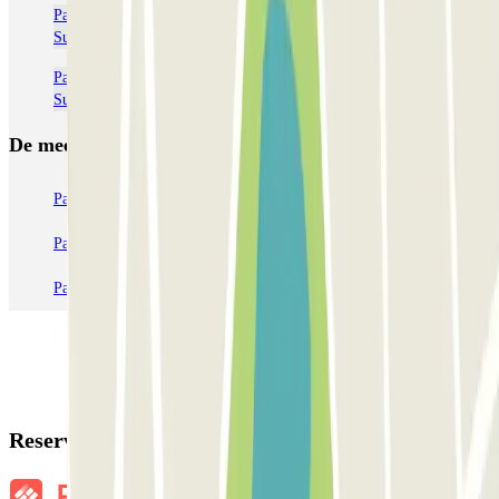
Parkeerplaatsen dichtbij Terminal 2 bij het vliegveld van Adolfo
Suárez Madrid-Barajas (MAD)
Parkeerplaatsen dichtbij Terminal 3 bij het vliegveld van Adolfo
Suárez Madrid-Barajas (MAD)
De meest geboekte
parkings
Parkeren in Parijs
Parkeren in Venetië
Parkeren in Station Venetië Mestre
Parkeren in Rome
Parkeren in Milaan
Parkeren in Verona
Reserveringsgegevens