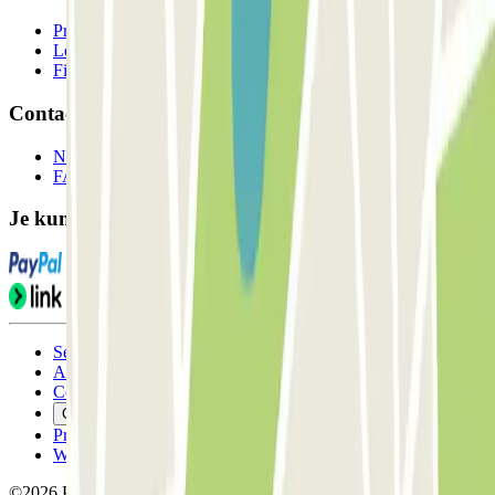
Professionals
Leverancier parkeren
Filialen
Contact
Neem contact met ons op
FAQ
Je kunt deze betaalmethoden gebruiken:
Servicevoorwaarden
Annuleringsvoorwaarden
Cookiebeleid
Cookies beheren
Privacybeleid
Whistleblowing
©2026 Parclick. All rights reserved