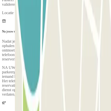
valideren.
Locatie van de klantenservice:
Na jouw reis
Nadat je je bagage hebt verzameld, bel je de parkeerplaats om het
ophalen te regelen. Tijdens dit gesprek zal iemand je het
ontmoetingspunt bij de luchthaventerminal bevestigen. Het
telefoonnummer van de parkeerplaats wordt verstrekt zodra de
reservering is gemaakt.
NA UW REIS Zodra je klaar bent om de terminal te verlaten. Bel de
parkeergarage om een pick-up aan te vragen. Tijdens het gesprek zal
iemand het ontmoetingspunt in de luchthaventerminal bevestigen.
Het telefoonnummer van de parking zal je worden meegedeeld na je
reservatie. Transfer Luchthaven T1-T2 naar het hotel Dit is een
dienst op aanvraag, zodra je klaar bent om je aankomstterminal te
verlaten, bel je de parking en zij zullen de transfer coördineren.