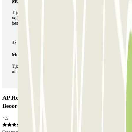
Multiparking pass
Tijdens uw verblijf kunt u gebruik maken van het
volledige netwerk van parkeergarages van deze operator,
beschikbaar bij Parclick.
Multipass
Tijdens je verblijf kun je de parkeerplaats zo vaak in- en
uitrijden als je wilt.
AP Hotel & Parking Madrid Aeropuerto T1-T2:
Beoordelingen
4.5
Gebaseerd op 50 meningen