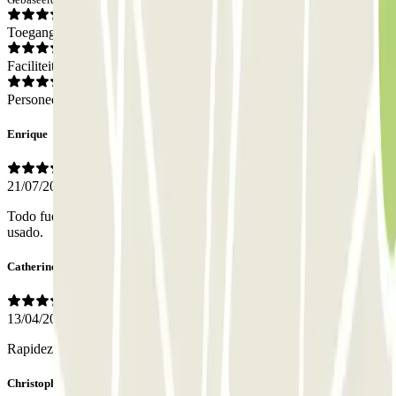
Toegang
Faciliteiten
Personeel
Enrique
21/07/2026
Todo fue de maravilla, igual que en otra ocasión que lo habíamos
usado.
Catherine
13/04/2026
Rapidez y eficacia.
Christophe