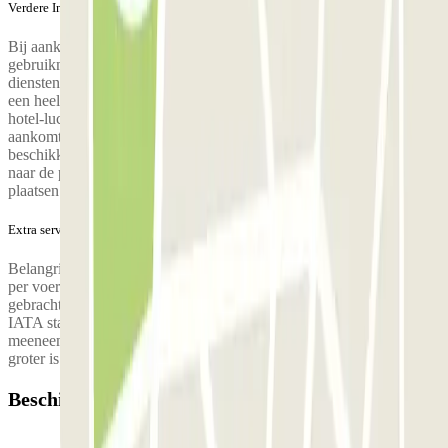
Verdere Informatie
Bij aankomst kun je ontspannen in de lounges van het hotel, gratis
gebruikmaken van de gemeenschappelijke ruimtes en aanvullende
diensten. Als je voor of na je vlucht in het hotel wilt slapen, krijg je
een heel speciaal tarief. Voor uw gemoedsrust en comfort zijn de
hotel-luchthaventransfers zo geprogrammeerd dat u stipt op tijd
aankomt op de luchthaven zonder ongewenste wachttijden, ze
beschikken over zoveel minibusjes als u nodig hebt. Wanneer je
naar de parking belt, kies dan de juiste transfertijd en zij zullen de
plaatsen voor je reserveren.
Extra service (niet inbegrepen in de prijs)
Belangrijk De gratis transfer naar T1-T2 is beperkt tot 5 personen
per voertuig, voor elke extra persoon worden kosten in rekening
gebracht. De transfer is inclusief het vervoer, per passagier, van 2
IATA standaard koffers, als je extra of niet-standaard IATA bagage
meeneemt worden extra kosten in rekening gebracht. Als je voertuig
groter is dan 5m x 2.5m moet je 2 parkeerplaatsen reserveren.
Beschikbare producten