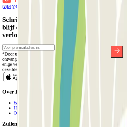
Schrijf je in voor onze nieuwsbrief en
blijf op de hoogte van kortingen,
verlotingen en vele andere verrassingen.
*Door u in te schrijven aanvaardt u ons Privacybeleid voor het
ontvangen van commerciële communicatie van Parclick. Zonder
enige verplichting kunt u zich uitschrijven wanneer u maar wilt in
dezelfde nieuwsbrief.
Over Parclick
Wie we zijn
Hoe het werkt
Onze parkeergarages
Zullen we samenwerken?