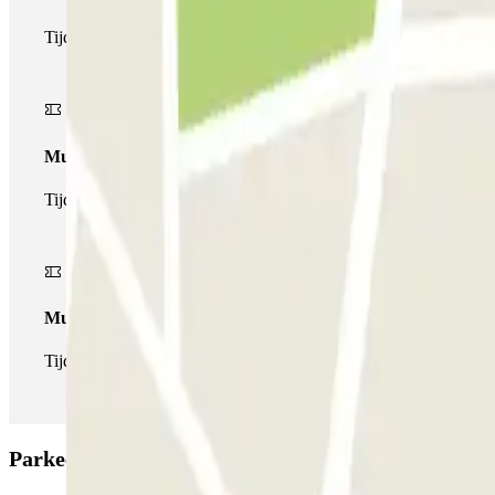
Tijdens je verblijf kun je de parkeerplaats maar één keer op- en a
Multiparking pass
Tijdens uw verblijf kunt u gebruik maken van het volledige netw
Multipass
Tijdens je verblijf kun je de parkeerplaats zo vaak in- en uitrijden 
Parkeergarage Gómez Ulla DM: Beoordelingen