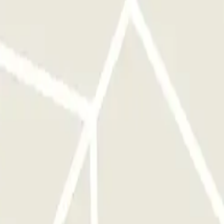
at u op een knop hoeft te drukken. Parkeer op een vrije plaats.
een knop hoeft te drukken.
en. Het eigen risico wordt berekend tegen het parkeertarief.