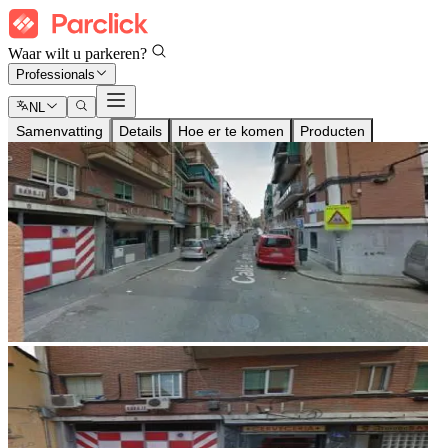
Waar wilt u parkeren?
Professionals
NL
Samenvatting
Details
Hoe er te komen
Producten