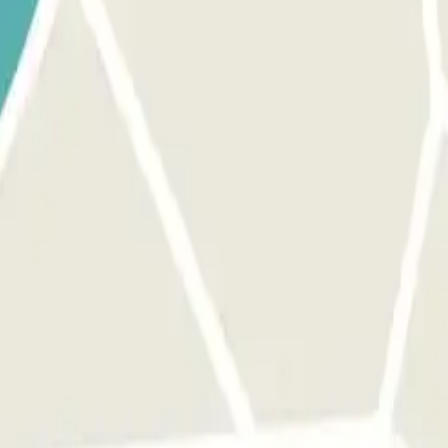
er herkent uw voertuig en de slagboom gaat automatisch open zonder d
w nummerplaat.
ent uw voertuig en de slagboom gaat automatisch open zonder dat u op 
als hierboven om in en uit te rijden.
 geef uw kenteken op om het teveel betaalde met een creditcard te betal