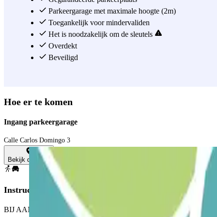
Parkeergarage met maximale hoogte (2m)
Toegankelijk voor mindervaliden
Het is noodzakelijk om de sleutels
Overdekt
Beveiligd
Hoe er te komen
Ingang parkeergarage
Calle Carlos Domingo 3
Bekijk de kaart
Instructies
BIJ AANKOMST: Ga de parkeerplaats op.