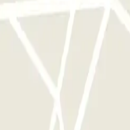
frijden.
erk van parkeergarages van deze operator, beschikbaar bij Parclick.
als je wilt.