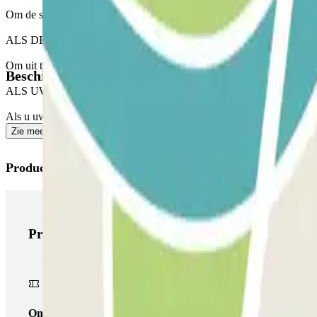
Om de slagboom te openen: Stop voor de slagboom. De nummerplaatlez
ALS DE SLUITING NIET OPEN GAAT: bel de 24u intercom met u
Om uit te stappen: stop voor de slagboom. De nummerplaatlezer herk
Beschikbare producten
ALS UW PAS ONBEPERKT IN EN UIT MAG: Volg dezelfde procedure 
Als u uw verblijfsduur heeft overschreden: ga naar de geldautomaat en
Zie meer
Producten van Parclick
Producten van Parclick
Onepass