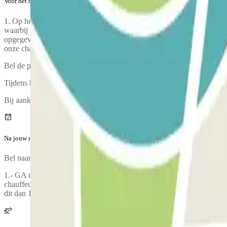
Voor het begin van jouw reis
1. Op het aangegeven punt begint een van de chauffeurs (geklee
waarbij u daarnaast en indien u dit wenst waardevolle voorwerpe
opgegeven e-mailadres. U dient vooraf de wettekst te raadplegen i
onze chauffeur u aan het ophaalproces.
Bel de parkeergarage ongeveer 20 minuten voordat je aankomt bij de 
Tijdens het telefoongesprek zal iemand een ophaalpunt met je afsprek
Bij aankomst is er een inspectie van jouw voertuig.
Na jouw reis
Bel naar de parkeergarage voor het ophalen van jouw auto. Het tele
1.- GA naar hetzelfde punt waar u uw voertuig heeft afgeleverd IN
chauffeurs (gekleed in een donkergroen Don Parking zeefdrukve
dit dan 1 uur van tevoren aan de parkeerplaats om EXTRA K