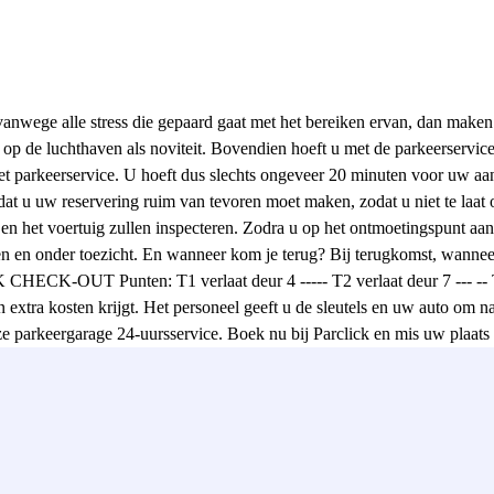
 vanwege alle stress die gepaard gaat met het bereiken ervan, dan make
op de luchthaven als noviteit. Bovendien hoeft u met de parkeerservice 
t parkeerservice. U hoeft dus slechts ongeveer 20 minuten voor uw aa
dat u uw reservering ruim van tevoren moet maken, zodat u niet te laat
n en het voertuig zullen inspecteren. Zodra u op het ontmoetingspunt a
 en onder toezicht. En wanneer kom je terug? Bij terugkomst, wanneer 
CHECK-OUT Punten: T1 verlaat deur 4 ----- T2 verlaat deur 7 --- -- T4
n extra kosten krijgt. Het personeel geeft u de sleutels en uw auto om 
ze parkeergarage 24-uursservice. Boek nu bij Parclick en mis uw plaats 