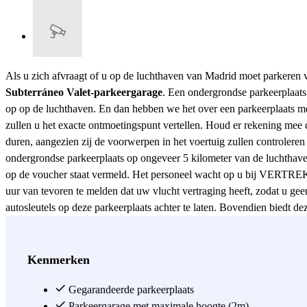
Als u zich afvraagt ​​of u op de luchthaven van Madrid moet parkeren
Subterráneo Valet-parkeergarage
. Een ondergrondse parkeerplaats 
op op de luchthaven. En dan hebben we het over een parkeerplaats me
zullen u het exacte ontmoetingspunt vertellen. Houd er rekening mee 
duren, aangezien zij de voorwerpen in het voertuig zullen controlere
ondergrondse parkeerplaats op ongeveer 5 kilometer van de luchthaven
op de voucher staat vermeld. Het personeel wacht op u bij VERTREK 
uur van tevoren te melden dat uw vlucht vertraging heeft, zodat u gee
autosleutels op deze parkeerplaats achter te laten. Bovendien biedt de
Zie meer
Kenmerken
Gegarandeerde parkeerplaats
Parkeergarage met maximale hoogte (2m)