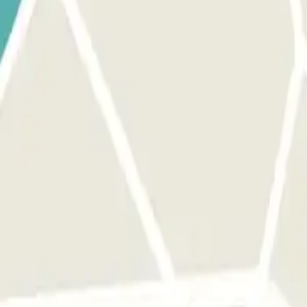
d in een donkergroen Don Parking zeefdrukvest) met het INCHECKEN
n kunt vastleggen (interieur). • Beide partijen ONDERTEKENEN HET
n het onderdeel “Algemene Voorwaarden” van de website www.donparkin
luchthaven. het telefoonnummer van de parkeergarage wordt gegeven na
en.
foonnummer van de parkeergarage wordt gegeven na het voltooien van d
 HET VERTREKGEBIED. CHECK-OUT-punten: T1 verlaat deur 4 ----- T2 v
st) de sleutels van uw auto teruggeven. BELANGRIJK: als u weet
OSTEN TE VOORKOMEN.