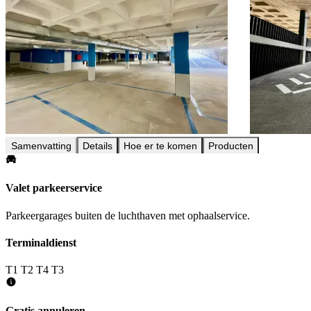
Samenvatting
Details
Hoe er te komen
Producten
Valet parkeerservice
Parkeergarages buiten de luchthaven met ophaalservice.
Terminaldienst
T1
T2
T4
T3
Gratis annuleren