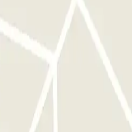
 VAN HET VOERTUIG: • Er wordt een AUDIT uitgevoerd (exterieur)
 CONTRACT. Uw exemplaar wordt verzonden naar het door u
g.com “Algemene voorwaarden”. • Voordat u vertrekt, herinnert
 het voltooien van de reservering.
e reservering
erlaat deur 7 ----- T4 verlaat deur 8 2.- Daar zal een van de
 dat UW VLUCHT VERTRAAGD ZAL WORDEN, en dit mogelijk is, meld