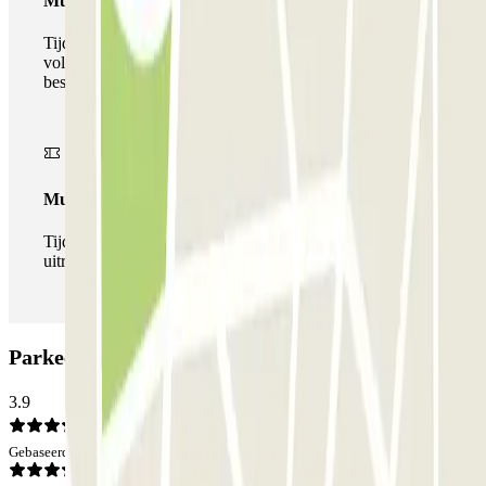
Multiparking pass
Tijdens uw verblijf kunt u gebruik maken van het
volledige netwerk van parkeergarages van deze operator,
beschikbaar bij Parclick.
Multipass
Tijdens je verblijf kun je de parkeerplaats zo vaak in- en
uitrijden als je wilt.
Parkeergarage Mercado Torrijos: Beoordelingen
3.9
Gebaseerd op 29 meningen