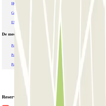
HOMELY Azcona
SABA Plaza de los Mostenses
EMT Recoletos
Coslada (Avenida de América)
Mundial
EMT Pedro Zerolo
EMT Marqués de Salamanca
Avenida de Portugal EMT
De meest geboekte
parkings
Parkeren in Parijs
Parkeren in Venetië
Parkeren in Station Venetië Mestre
Parkeren in Rome
Parkeren in Milaan
Parkeren in Verona
Reserveringsgegevens