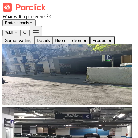
Waar wilt u parkeren?
Professionals
NL
Samenvatting
Details
Hoe er te komen
Producten