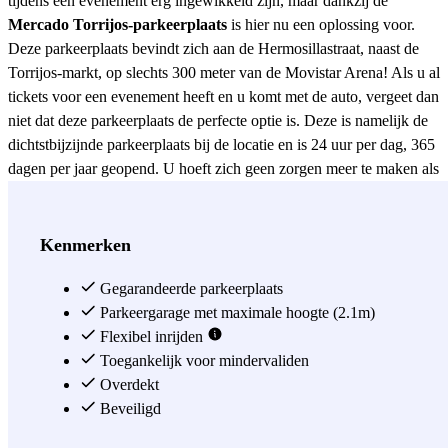
tijdens een evenement erg ingewikkeld zijn, maar dankzij de
Mercado Torrijos-parkeerplaats
is hier nu een oplossing voor.
Deze parkeerplaats bevindt zich aan de Hermosillastraat, naast de
Torrijos-markt, op slechts 300 meter van de Movistar Arena! Als u al
tickets voor een evenement heeft en u komt met de auto, vergeet dan
niet dat deze parkeerplaats de perfecte optie is. Deze is namelijk de
dichtstbijzijnde parkeerplaats bij de locatie en is 24 uur per dag, 365
dagen per jaar geopend. U hoeft zich geen zorgen meer te maken als
uw concert langer duurt dan verwacht en u heeft slechts voor twee
uur tickets betaald. Op de parkeerplaats van Mercado Torrijos kunt u
uw auto zo lang en op elk gewenst moment parkeren als u wilt.
Kenmerken
Maar deze parkeerplaats is niet alleen ideaal vanwege de ligging
vlak bij het Movistar Arena - Wizink Center. Op slechts 200 meter
Gegarandeerde parkeerplaats
afstand ligt de Calle de Alcalá, een van de beroemdste straten van de
Parkeergarage met maximale hoogte (2.1m)
hoofdstad, waar u het Nuevo Teatro Alcalá vindt. El Corte Inglés de
Flexibel inrijden
Goya en de Nationale Munt en Postzegelfabriek zijn andere
Toegankelijk voor mindervaliden
belangrijke alternatieven die u niet mag missen tijdens een bezoek
Overdekt
aan Madrid. Profiteer van deze kans om een ​​gegarandeerde plek te
Beveiligd
bemachtigen in een van de beste wijken van Madrid en dat tegen