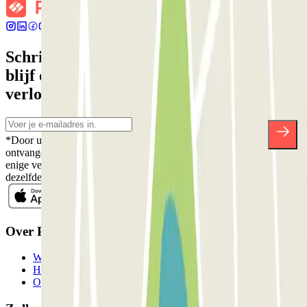
Schrijf je in voor onze nieuwsbrief en
blijf op de hoogte van kortingen,
verlotingen en vele andere verrassingen.
*Door u in te schrijven aanvaardt u ons Privacybeleid voor het
ontvangen van commerciële communicatie van Parclick. Zonder
enige verplichting kunt u zich uitschrijven wanneer u maar wilt in
dezelfde nieuwsbrief.
Over Parclick
Wie we zijn
Hoe het werkt
Onze parkeergarages