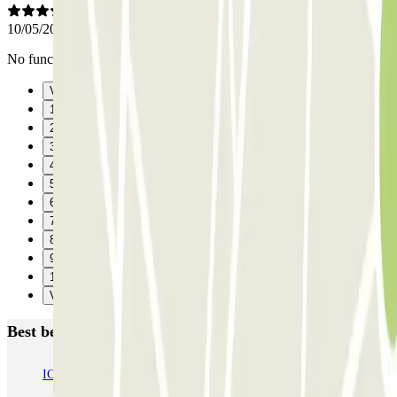
10/05/2026
No funcionó en la salida, tuvieron que abrir la barrera.
Vorige
1
2
3
4
5
6
7
8
9
10
Verzenden
Best beoordeelde parkeergarages in Madrid
IC Alenza-Ponzano
CAPORAL Presidente Carmona Bernabéu