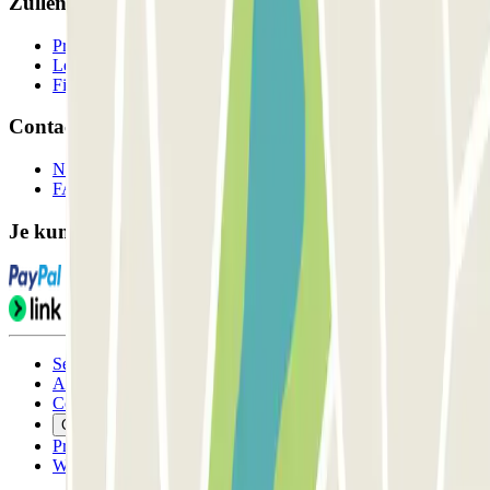
Zullen we samenwerken?
Professionals
Leverancier parkeren
Filialen
Contact
Neem contact met ons op
FAQ
Je kunt deze betaalmethoden gebruiken:
Servicevoorwaarden
Annuleringsvoorwaarden
Cookiebeleid
Cookies beheren
Privacybeleid
Whistleblowing