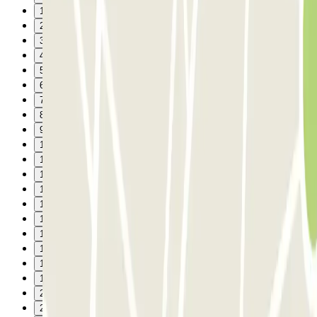
1
2
3
4
5
6
7
8
9
10
11
12
13
14
15
16
17
18
19
20
21