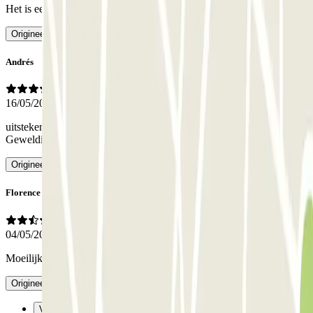
Het is een geweldige oplossing-
- Vertaald met AI
Origineel bekijken
Andrés
16/05/2026
uitstekende behandeling en professionaliteit. Snelheid en efficiëntie.
Geweldig
- Vertaald met AI
Origineel bekijken
Florence
04/05/2026
Moeilijk te vinden ingang
- Vertaald met AI
Origineel bekijken
Vorige