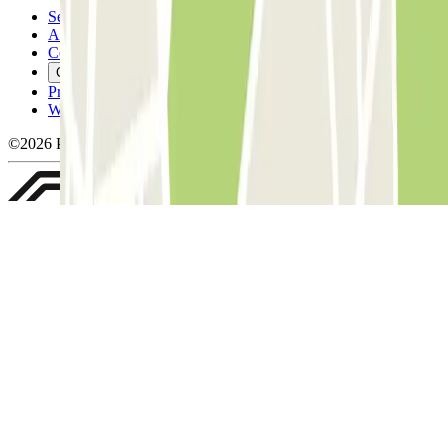
Servicevoorwaarden
Annuleringsvoorwaarden
Cookiebeleid
Cookies beheren
Privacybeleid
Whistleblowing
©2026 Parclick. All rights reserved