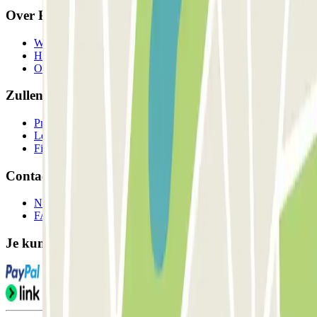
Over Parclick
Wie we zijn
Hoe het werkt
Onze parkeergarages
Zullen we samenwerken?
Professionals
Leverancier parkeren
Filialen
Contact
Neem contact met ons op
FAQ
Je kunt deze betaalmethoden gebruiken: