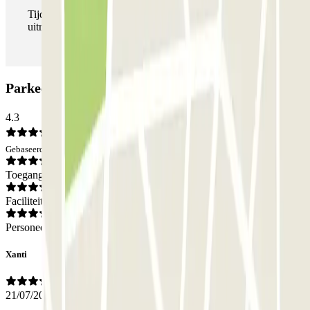
Tijdens je verblijf kun je de parkeerplaats zo vaak in- en
uitrijden als je wilt.
Parkeergarage EMT Orense: Beoordelingen
4.3
Gebaseerd op 278 meningen
Toegang
Faciliteiten
Personeel
Xanti
21/07/2026