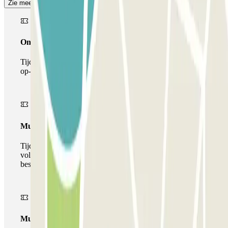
Zie meer
Onepass
Tijdens je verblijf kun je de parkeerplaats maar één keer
op- en afrijden.
Multiparking pass
Tijdens uw verblijf kunt u gebruik maken van het
volledige netwerk van parkeergarages van deze operator,
beschikbaar bij Parclick.
Multipass