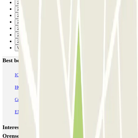
22
23
24
25
26
27
28
Verzenden
Best beoordeelde parkeergarages in Madrid
IC Alenza-Ponzano
CAPORAL Presidente Carmona Bernabéu
HOMELY Azcona
SABA Plaza de los Mostenses
EMT Recoletos
Coslada (Avenida de América)
Mundial
EMT Pedro Zerolo
EMT Marqués de Salamanca
Avenida de Portugal EMT
Interessante plaatsen en evenementen dichtbij EMT
Orense