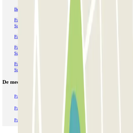
Beste restaurants, bars en cafés in Madrid
Parkeerplaatsen dichtbij Terminal 4 bij het vliegveld van Adolfo
Suárez Madrid-Barajas (MAD)
Parkeer op de Luchthaven Adolfo Suárez Madrid-Barajas (MAD)
Parkeerplaatsen dichtbij Terminal 1 bij het vliegveld van Adolfo
Suárez Madrid-Barajas (MAD)
Parkeerplaatsen dichtbij Terminal 3 bij het vliegveld van Adolfo
Suárez Madrid-Barajas (MAD)
De meest geboekte
parkings
Parkeren in Parijs
Parkeren in Venetië
Parkeren in Station Venetië Mestre
Parkeren in Rome
Parkeren in Milaan
Parkeren in Verona